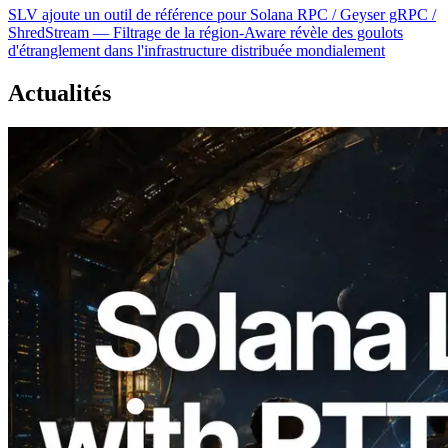
SLV ajoute un outil de référence pour Solana RPC / Geyser gRPC /
ShredStream — Filtrage de la région-Aware révèle des goulots
d'étranglement dans l'infrastructure distribuée mondialement
Actualités
2026.08.05
ERPC étend l’API Solana Leader Slot
avec la mesure du ping depuis 7 régions