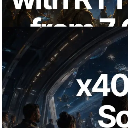
du monde — l’API Validators
Information est également lancée
Lire cet article
2026.07.04
ERPC lance un RPC Solana compatible
x402 — L'ère où les agents IA paient à la
demande les API dont ils ont besoin