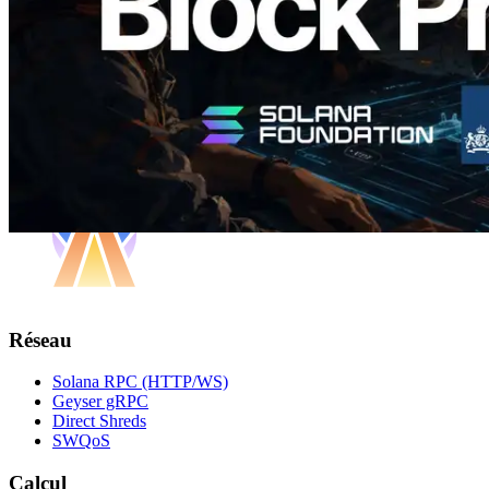
Charger plus
Réseau
Solana RPC (HTTP/WS)
Geyser gRPC
Direct Shreds
SWQoS
Calcul