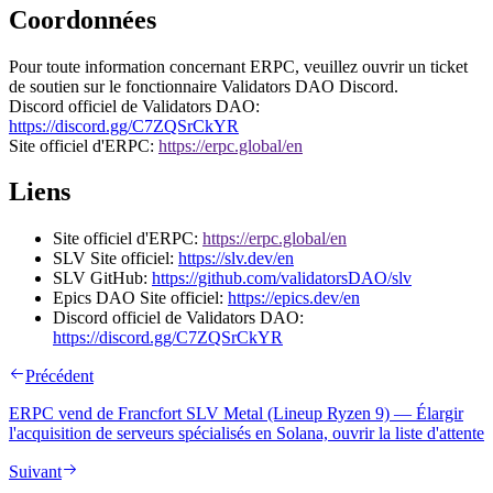
Coordonnées
Pour toute information concernant ERPC, veuillez ouvrir un ticket
de soutien sur le fonctionnaire Validators DAO Discord.
Discord officiel de Validators DAO:
https://discord.gg/C7ZQSrCkYR
Site officiel d'ERPC:
https://erpc.global/en
Liens
Site officiel d'ERPC:
https://erpc.global/en
SLV Site officiel:
https://slv.dev/en
SLV GitHub:
https://github.com/validatorsDAO/slv
Epics DAO Site officiel:
https://epics.dev/en
Discord officiel de Validators DAO:
https://discord.gg/C7ZQSrCkYR
Précédent
ERPC vend de Francfort SLV Metal (Lineup Ryzen 9) — Élargir
l'acquisition de serveurs spécialisés en Solana, ouvrir la liste d'attente
Suivant