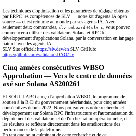
Les techniques d'optimisation et les paramètres de réglage obtenus
par ERPC les compétences de SLV — notre kit d'agents IA open
source — et est retourné au monde par ses agents IA. Avec
seulement deux commandes,
et
, vous pouvez
slv onboard
slv c
commencer à utiliser des validateurs Solana et RPC le
développement d'applications Solana, par la conversation en langage
naturel avec les agents IA.
SLV Site officiel:
https://slv.dev/en
SLV GitHub:
https://github.com/validatorsDAO/slv
Cinq années consécutives WBSO
Approbation — Vers le centre de données
axé sur Solana AS200261
ELSOUL LABO a reçu l'approbation WBSO, le programme de
soutien à la R-D du gouvernement néerlandais, pour cinq années
consécutives depuis 2022. Nous poursuivons notre recherche et
développement sur Solana RPC l'infrastructure et l'automatisation du
déploiement des validateurs et de l'orchestration opérationnelle, et
les résultats se reflètent directement dans les améliorations des
performances de la plateforme.
En tant que point culminant de cette recherche et de ce