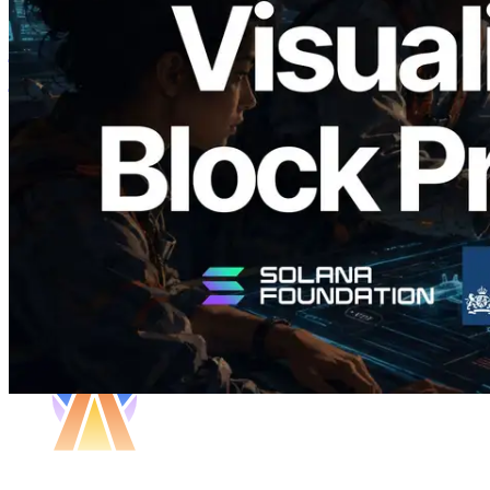
Validators Solutions ने Solana Block
Analyzer लॉन्च किया — प्रति-slot ब्लॉक
उत्पादन समय और नियुक्त वैलिडेटर का
विज़ुअलाइज़ेशन
यह लेख पढ़ें
और लोड करें