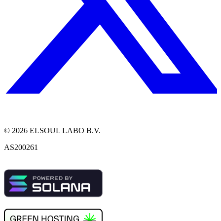
©
2026
ELSOUL LABO B.V.
AS200261