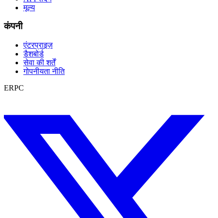
मूल्य
कंपनी
एंटरप्राइज़
डैशबोर्ड
सेवा की शर्तें
गोपनीयता नीति
ERPC