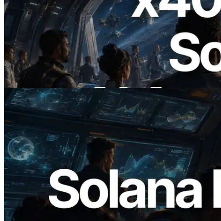
2026.07.04
ERPC ने x402 समर्थित Solana RPC लॉन्च
किया — AI एजेंट अब जरूरत के API के लिए ऑन-
डिमांड भुगतान कर सकते हैं
यह लेख पढ़ें
2026.05.24