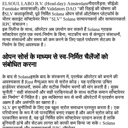
ELSOUL LABO B.V. (Head-day): Amsterdamनीदरलैंड्स; सीईओ:
Fumitake कावासाकी) और Validators DAO "की रिहाई की घोषणा की
हैSLV कलाकृतियों, पूर्व निर्मित Solana ओपन सोर्स ऑटोमेशन प्लेटफॉर्म के
भीतर क्लाइंट सॉफ्टवेयर मिरर "SLV” Solana सत्यापनकर्ता और सत्यापनकर्ता
RPC संचालन।
इस रिलीज के साथ, ऑपरेटर अब उपयोग कर सकते हैं Solana ग्राहक
सॉफ़्टवेयर तुरंत एक स्वयं-निर्माण के बिना, नाटकीय रूप से कंप्यूटर संसाधनों,
मानव संसाधनों और समय को कम करने के लिए पहले पर्यावरण सेटअप के
निर्माण के लिए आवश्यक है।
ओपन सोर्स के माध्यम से स्व-निर्मित चैलेंजों को
संबोधित करना
के बाद से Solanaइसके बाद के संस्करण में, प्रत्येक ऑपरेटर को बनाने की
आवश्यकता है Rust मैन्युअल रूप से स्रोत कोड। यह प्रक्रिया उचित
हार्डवेयर संसाधनों, समय और सटीक निर्माण चरणों की मांग करती है। मुख्य
चुनौती " सही संसाधनों और सही प्रक्रियाओं के साथ सटीक समान सॉफ्टवेयर
का निर्माण" में निहित है। इस व्यक्तिगत रूप से सभी ऑपरेटरों में प्रदर्शन करना
अक्षम है और असंगति का खतरा है।
SLV इन चुनौतियों के लिए एक खुला स्रोत समाधान प्रस्तुत करता है। एक
परियोजना के रूप में जो पारदर्शिता बनाए रखता है और अपने स्रोत कोड को
प्रकाशित करता है, यह पूर्व निर्मित दर्पण सॉफ्टवेयर प्रदान करता है ताकि
बुनियादी ढांचे और सेटअप लागत को काफी कम किया जा सके। Solana