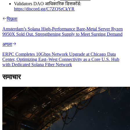
Validators DAO आधिकारिक डिसकॉर्ड:
https://discord.gg/C7ZQSrCkYR
पिछला
Amsterdam’s Solana High-Performance Bare-Metal Server Ryzen
9950X Sold Out. Strengthening Supply to Meet Surging Demand
अगला
ERPC Completes 10Gbps Network Upgrade at Chicago Data
Center, Optimizing East–West Connectivity as a Core U.S. Hub
with Dedicated Solana Fiber Network
समाचार