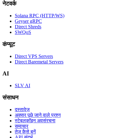
नेटवर्क
Solana RPC (HTTP/WS)
Geyser gRPC
Direct Shreds
SWQoS
कंप्यूट
Direct VPS Servers
Direct Baremetal Servers
AI
SLV AI
संसाधन
दस्तावेज़
अक्सर पूछे जाने वाले प्रश्न
स्टेबलकॉइन अवसंरचना
समाचार
तेज़ कैसे बनें
API संदर्भ