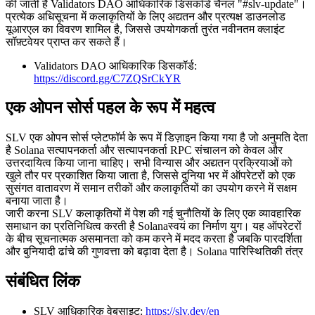
की जाती हैं Validators DAO आधिकारिक डिसकॉर्ड चैनल "#slv-update"।
प्रत्येक अधिसूचना में कलाकृतियों के लिए अद्यतन और प्रत्यक्ष डाउनलोड
यूआरएल का विवरण शामिल है, जिससे उपयोगकर्ता तुरंत नवीनतम क्लाइंट
सॉफ़्टवेयर प्राप्त कर सकते हैं।
Validators DAO आधिकारिक डिसकॉर्ड:
https://discord.gg/C7ZQSrCkYR
एक ओपन सोर्स पहल के रूप में महत्व
SLV एक ओपन सोर्स प्लेटफॉर्म के रूप में डिज़ाइन किया गया है जो अनुमति देता
है Solana सत्यापनकर्ता और सत्यापनकर्ता RPC संचालन को केवल और
उत्तरदायित्व किया जाना चाहिए। सभी विन्यास और अद्यतन प्रक्रियाओं को
खुले तौर पर प्रकाशित किया जाता है, जिससे दुनिया भर में ऑपरेटरों को एक
सुसंगत वातावरण में समान तरीकों और कलाकृतियों का उपयोग करने में सक्षम
बनाया जाता है।
जारी करना SLV कलाकृतियों में पेश की गई चुनौतियों के लिए एक व्यावहारिक
समाधान का प्रतिनिधित्व करती है Solanaस्वयं का निर्माण युग। यह ऑपरेटरों
के बीच सूचनात्मक असमानता को कम करने में मदद करता है जबकि पारदर्शिता
और बुनियादी ढांचे की गुणवत्ता को बढ़ावा देता है। Solana पारिस्थितिकी तंत्र
संबंधित लिंक
SLV आधिकारिक वेबसाइट:
https://slv.dev/en