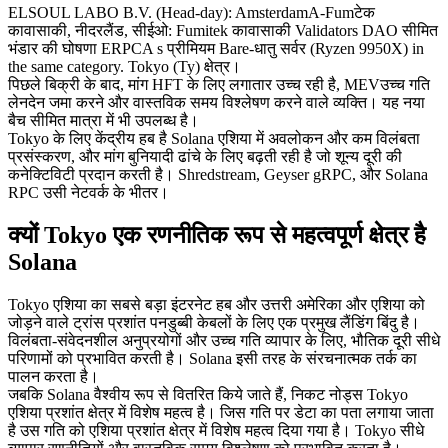
ELSOUL LABO B.V. (Head-day): AmsterdamA-Fumटेक
कावासाकी, नीदरलैंड, सीईओ: Fumitek कावासाकी Validators DAO सीमित
भंडार की घोषणा ERPCA s प्रीमियम Bare-धातु सर्वर (Ryzen 9950X) in
the same category. Tokyo (Ty) क्षेत्र।
पिछले बिक्री के बाद, मांग HFT के लिए लगातार उच्च रही है, MEVउच्च गति
लेनदेन जमा करने और वास्तविक समय विश्लेषण करने वाले व्यक्ति। यह नया
बैच सीमित मात्रा में भी उपलब्ध है।
Tokyo के लिए केंद्रीय हब है Solana एशिया में अवलोकन और कम विलंबता
प्रसंस्करण, और मांग बुनियादी ढांचे के लिए बढ़ती रही है जो शून्य दूरी की
कनेक्टिविटी प्रदान करती है। Shredstream, Geyser gRPC, और Solana
RPC उसी नेटवर्क के भीतर।
क्यों Tokyo एक रणनीतिक रूप से महत्वपूर्ण क्षेत्र है
Solana
Tokyo एशिया का सबसे बड़ा इंटरनेट हब और उत्तरी अमेरिका और एशिया को
जोड़ने वाले ट्रांस प्रशांत पनडुब्बी केबलों के लिए एक प्रमुख लैंडिंग बिंदु है।
विलंबता-संवेदनशील अनुप्रयोगों और उच्च गति व्यापार के लिए, भौतिक दूरी सीधे
परिणामों को प्रभावित करती है। Solana इसी तरह के संरचनात्मक तर्क का
पालन करता है।
जबकि Solana वैश्वीय रूप से वितरित किये जाते हैं, निकट नोड्स Tokyo
एशिया प्रशांत क्षेत्र में विशेष महत्व है। जिस गति पर डेटा का पता लगाया जाता
है उस गति को एशिया प्रशांत क्षेत्र में विशेष महत्व दिया गया है। Tokyo सीधे