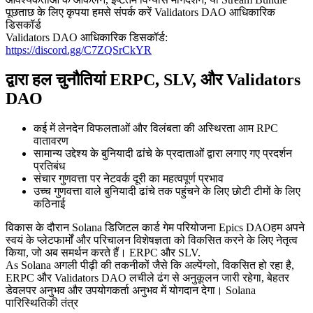
पूछताछ के लिए कृपया हमसे संपर्क करें Validators DAO आधिकारिक
डिसकॉर्ड
Validators DAO आधिकारिक डिसकॉर्ड:
https://discord.gg/C7ZQSrCkYR
द्वारा हल चुनौतियां ERPC, SLV, और Validators
DAO
कई में लेनदेन विफलताओं और विलंबता की अस्थिरता आम RPC
वातावरण
सामान्य उद्देश्य के बुनियादी ढांचे के प्रदाताओं द्वारा लगाए गए प्रदर्शन
प्रतिबंध
संचार गुणवत्ता पर नेटवर्क दूरी का महत्वपूर्ण प्रभाव
उच्च गुणवत्ता वाले बुनियादी ढांचे तक पहुंचने के लिए छोटी टीमों के लिए
कठिनाई
विकास के दौरान Solana डिजिटल कार्ड गेम परियोजना Epics DAOहम अपने
स्वयं के प्लेटफार्मों और परिचालन विशेषज्ञता को विकसित करने के लिए नेतृत्व
किया, जो अब समर्थन करते हैं। ERPC और SLV.
As Solana अगली पीढ़ी की तकनीकों जैसे कि अल्पेंग्लो, विकसित हो रहा है,
ERPC और Validators DAO लचीले ढंग से अनुकूलन जारी रहेगा, बेहतर
डेवलपर अनुभव और उपयोगकर्ता अनुभव में योगदान देगा। Solana
पारिस्थितिकी तंत्र