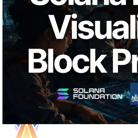
2026.05.24
Validators Solutions ने Solana Block
Analyzer लॉन्च किया — प्रति-slot ब्लॉक
उत्पादन समय और नियुक्त वैलिडेटर का
विज़ुअलाइज़ेशन
यह लेख पढ़ें
और लोड करें