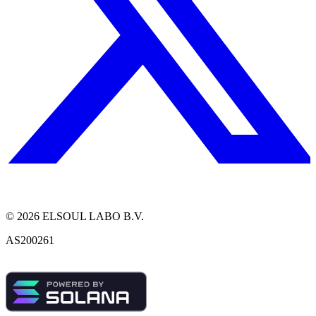
©
2026
ELSOUL LABO B.V.
AS200261