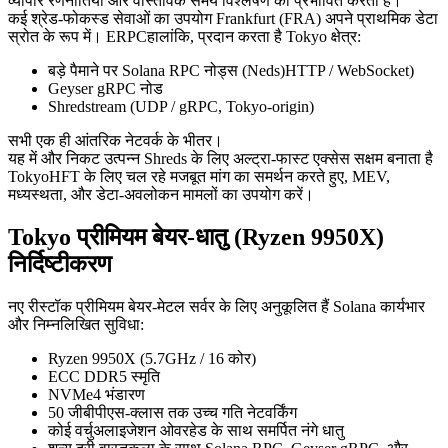
व्यापार रणनीतियों और वास्तविक समय विश्लेषण को प्रभावित करता है।
कई श्रेड-फोकस्ड सेवाओं का उपयोग Frankfurt (FRA) अपने प्राथमिक डेटा
स्रोत के रूप में। ERPCहालांकि, प्रदान करता है Tokyo क्षेत्र:
बड़े पैमाने पर Solana RPC नोड्स (Neds)HTTP / WebSocket)
Geyser gRPC नोड
Shredstream (UDP / gRPC, Tokyo-origin)
सभी एक ही आंतरिक नेटवर्क के भीतर।
यह में और निकट उत्पन्न Shreds के लिए अल्ट्रा-फास्ट एक्सेस सक्षम बनाता है
TokyoHFT के लिए चल रहे मजबूत मांग का समर्थन करते हुए, MEV,
मध्यस्थता, और डेटा-अवलोकन मामलों का उपयोग करें।
Tokyo प्रीमियम बेयर-धातु (Ryzen 9950X)
निर्दिष्टीकरण
नए रीस्टॉक प्रीमियम बेयर-मेटल सर्वर के लिए अनुकूलित हैं Solana कार्यभार
और निम्नलिखित सुविधा:
Ryzen 9950X (5.7GHz / 16 कोर)
ECC DDR5 स्मृति
NVMe4 भंडारण
50 जीबीपीएस-क्लास तक उच्च गति नेटवर्किंग
कोई वर्चुअलाइजेशन ओवरहेड के साथ समर्पित नंगे धातु