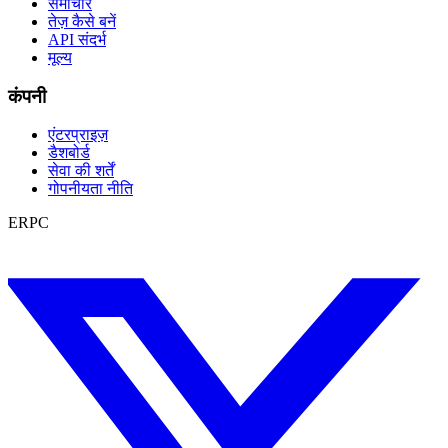
समाचार
तेज़ कैसे बनें
API संदर्भ
मूल्य
कंपनी
एंटरप्राइज़
डैशबोर्ड
सेवा की शर्तें
गोपनीयता नीति
ERPC