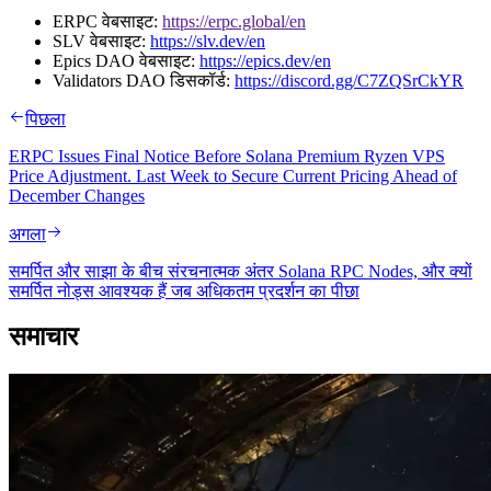
ERPC वेबसाइट:
https://erpc.global/en
SLV वेबसाइट:
https://slv.dev/en
Epics DAO वेबसाइट:
https://epics.dev/en
Validators DAO डिसकॉर्ड:
https://discord.gg/C7ZQSrCkYR
पिछला
ERPC Issues Final Notice Before Solana Premium Ryzen VPS
Price Adjustment. Last Week to Secure Current Pricing Ahead of
December Changes
अगला
समर्पित और साझा के बीच संरचनात्मक अंतर Solana RPC Nodes, और क्यों
समर्पित नोड्स आवश्यक हैं जब अधिकतम प्रदर्शन का पीछा
समाचार