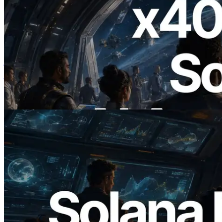
2026.07.04
ERPC ने x402 समर्थित Solana RPC लॉन्च
किया — AI एजेंट अब जरूरत के API के लिए ऑन-
डिमांड भुगतान कर सकते हैं
यह लेख पढ़ें