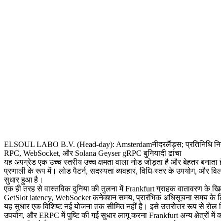
ELSOUL LABO B.V. (Head-day): Amsterdamनीदरलैंड्स; प्रतिनिधि निदेश
RPC, WebSocket, और Solana Geyser gRPC बुनियादी ढांचा
यह अपग्रेड एक उच्च स्तरीय उच्च क्षमता वाला नोड जोड़ता है और बेहतर बनात
प्रणाली के रूप में। लोड पैटर्न, सदस्यता व्यवहार, विधि-स्तर के उपयोग, और वि
सुधार हुआ है।
एक ही तरह से वास्तविक दुनिया की तुलना में Frankfurt ग्राहक वातावरण के ख
GetSlot latency, WebSocket कनेक्शन समय, प्रारंभिक अधिसूचना समय के लि
यह सुधार एक विशिष्ट नई योजना तक सीमित नहीं है। इसे उत्तरोत्तर रूप से
उपयोग, और ERPC में पुष्टि की गई सुधार लागू करना Frankfurt अन्य क्षेत्रों मे