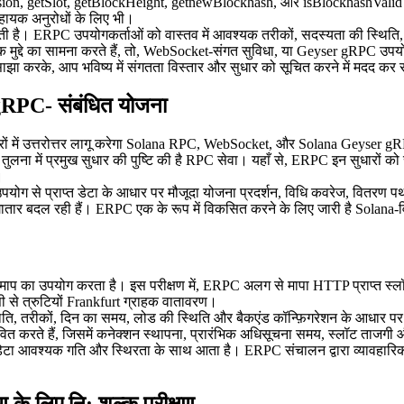
Version, getSlot, getBlockHeight, getnewBlockhash, और isBlockhashValid
ायक अनुरोधों के लिए भी।
ती है। ERPC उपयोगकर्ताओं को वास्तव में आवश्यक तरीकों, सदस्यता की स्थिति
 मुद्दे का सामना करते हैं, तो, WebSocket-संगत सुविधा, या Geyser gRPC उप
साझा करके, आप भविष्य में संगतता विस्तार और सुधार को सूचित करने में मदद कर 
PC- संबंधित योजना
त्रों में उत्तरोत्तर लागू करेगा Solana RPC, WebSocket, और Solana Geyser 
ा में प्रमुख सुधार की पुष्टि की है RPC सेवा। यहाँ से, ERPC इन सुधारों को सभी क
।
ोग से प्राप्त डेटा के आधार पर मौजूदा योजना प्रदर्शन, विधि कवरेज, वितरण पथ 
 लगातार बदल रही हैं। ERPC एक के रूप में विकसित करने के लिए जारी है Solana-वि
ाप्त माप का उपयोग करता है। इस परीक्षण में, ERPC अलग से मापा HTTP प्राप्त
 से त्रुटियों Frankfurt ग्राहक वातावरण।
थिति, तरीकों, दिन का समय, लोड की स्थिति और बैकएंड कॉन्फ़िगरेशन के आधार 
भावित करते हैं, जिसमें कनेक्शन स्थापना, प्रारंभिक अधिसूचना समय, स्लॉट ताजगी
क डेटा आवश्यक गति और स्थिरता के साथ आता है। ERPC संचालन द्वारा व्यावहार