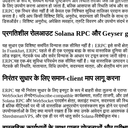
उदाहरण के रूप में, समर्थन मानक पुष्टिकरण और स्थिति तरीकों जैसे कि get
के लिए उपयोग करना आसान हो जाता है, बल्कि आसपास की स्थिति जांच और सह
ERPC एक स्थिर सेवा नहीं है जो केवल एक निश्चित सुविधा तालिका प्रदान कर
करता है। यदि आप किसी विशिष्ट विधि, अनुरोध, सदस्यता की स्थिति के साथ एक
डिसऑर्डर। विशिष्ट अनुरोध, अपेक्षित व्यवहार, त्रुटि विवरण और उपयोग संदर्भ 
प्रगतिशील रोलआउट Solana RPC और Geyser gR
यह सुधार एक विशिष्ट समर्पित विन्यास तक सीमित नहीं है। ERPC इसे सभी क्षे
In Frankfurt, ERPC पहले से ही एक प्रमुख बाह्य के साथ वास्तविक दुनिया की तुलन
लोड रुझान, नेटवर्क पथ और सर्वर विन्यास के आधार पर ट्यून करना जारी रहेगा
ERPCयह एक-बंद सुविधा परिवर्धन तक सीमित नहीं है। यह वास्तविक उत्पादन उपय
नेटवर्क की स्थिति, यातायात, विधि उपयोग, सदस्यता मात्रा, और क्षेत्रीय मांग
निरंतर सुधार के लिए समान-client माप लागू करना
ERPC यह भी निरंतर सुधार के लिए इनपुट के रूप में बाहरी सेवा तुलना से प्र
WebSocket लेनदेनSubscribe-compatible कार्यक्षमता, स्लॉट ताजगी, और उसी
Solana RPC और WebSocket प्रदर्शन क्षेत्र, क्लाइंट स्थान, सदस्यता की स्
है बल्कि मीट्रिकों पर भी जो वास्तविक अनुप्रयोग प्रसंस्करण शुरू होने पर प्र
उपयोगकर्ताओं के लिए क्या मायने रखता है कि क्या उनके आवेदन द्वारा आवश्य
ShredstreamVPS, और एक ही पर नंगे धातु सर्वर Solana-विशेषीकृत मंच।