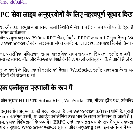
//erpc.global/en
C सेवा लाइव अनुप्रयोगों के लिए महत्वपूर्ण सुधार दिखा
एक प्रमुख बाह्य RPC उसी स्थिति में सेवा। परीक्षण उन पथों पर केंद्रित है 
ंगत कार्यक्षमता।
PC और प्रमुख बाह्य पर 39.9ms RPC सेवा, निर्माण ERPC लगभग 1.7 गुना ते
िए WebSocket लेनदेन सदस्यता-संगत कार्यक्षमता, ERPC 240ms रिकॉर्ड किया
ापना, प्रारंभिक अधिसूचना समय, वास्तविक समय सदस्यता स्थिरता, स्लॉट ताजगी, और 
 इंफ्रास्ट्रक्चर, बॉट और बैकएंड एपीआई के लिए, पहली अधिसूचना कैसे आती है और
ि प्राप्त करने के लिए एक ही स्लॉट को देखा। WebSocket स्लॉट सदस्यता के स
ुटियों की संख्या 0 थी।
कीकृत प्रणाली के रूप में
षा और सुधार HTTP पथ Solana RPC, WebSocket पथ, गीजर इवेंट पथ, आंतरिक प्र
िक अनुप्रयोग अनुभव काफी बदल सकता है जब WebSocket कनेक्शन धीमी है, प्रारंभि
Socket-संगत परतों, या बैकएंड प्रोसेसिंग उच्च भार के तहत अभिगमन हो जाती है।
विशेषताओं के रूप में। ERPC उन्हें एक सतत पथ के रूप में सुधार करता है जो
प्रवेश द्वार सुधार, WebSocket एडाप्टर सुधार, और Geyser gRPC इस उन्नयन में