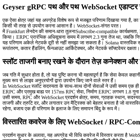
Geyser gRPC पथ और पथ WebSocket एडाप्टर सुधा
एक ऐसा क्षेत्र जहां यह अपग्रेड विशेष रूप से मजबूत परिणाम दिखाया गया है,
किसी भी तरह से उपयोग करना आसान है। WebSocket-संगत परत।
में Frankfurt लेनदेन की समान-धारा तुलनाSubscribe-compatible कार्यक्षमत
किया। ERPC प्रारंभिक अधिसूचना समय में लगभग 2.3 गुना तेज था, जबकि निरंत
यह परिणाम अकेले नेटवर्क दूरी से नहीं समझा जा सकता है। Solana वास्तविक सम
रूपांतरण, कतार हैंडलिंग, फैनआउट आर्किटेक्चर, और नेटवर्क सॉफ्टवेयर दक्ष
स्लॉट ताजगी बनाए रखने के दौरान तेज़ कनेक्शन और 
जब गति में सुधार होता है, तो यह पुष्टि करना भी महत्वपूर्ण है कि सेवा केवल 
मुख्य रूप से लाइव अनुप्रयोगों द्वारा उपयोग किए जाने वाले स्तर हैं।
In WebSocket स्लॉट सदस्यता के साथ-साथ दोनों सेवाओं ने उसी समय एक ह
ERPC और प्रमुख बाह्य पर 157ms RPC सेवा, निर्माण ERPC लगभग 1.8 गुना त
उसी समय, RPC और WebSocket प्रदर्शन क्षेत्र, समय, ग्राहक स्थान, सदस्यत
ताजगी और त्रुटि दर, और लगातार उन मैट्रिक्स को बेहतर बनाता है जो वास्तविक दु
रहेगा, बजाय एक ही परिणाम के इलाज के लिए समापन बिंदु के रूप में।
विस्तारित कवरेज के लिए WebSocket / RPC-Compati
प्रदर्शन सुधार के अलावा, यह अपग्रेड भी विधि कवरेज में विस्तार करता है We