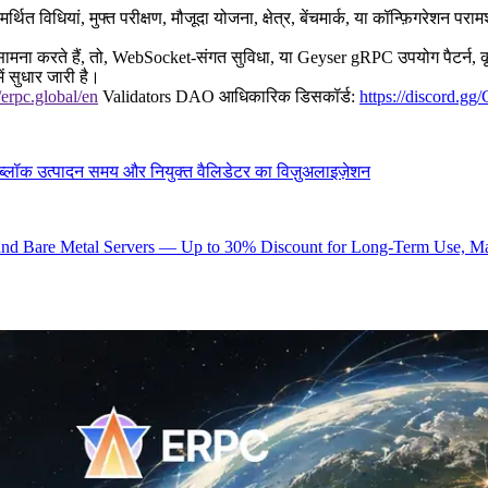
विधियां, मुफ्त परीक्षण, मौजूदा योजना, क्षेत्र, बेंचमार्क, या कॉन्फ़िगरेशन 
ा सामना करते हैं, तो, WebSocket-संगत सुविधा, या Geyser gRPC उपयोग पैटर्न, कृ
 सुधार जारी है।
//erpc.global/en
Validators DAO आधिकारिक डिसकॉर्ड:
https://discord.
ब्लॉक उत्पादन समय और नियुक्त वैलिडेटर का विज़ुअलाइज़ेशन
d Bare Metal Servers — Up to 30% Discount for Long-Term Use, Maki