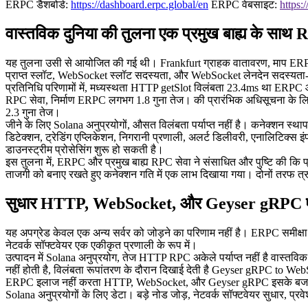
ERPC डैशबोर्ड:
https://dashboard.erpc.global/en
ERPC वेबसाइट:
https:
वास्तविक दुनिया की तुलना एक प्रमुख बाह्य के साथ RP
यह तुलना उसी से आयोजित की गई थी। Frankfurt ग्राहक वातावरण, माप ERPC और 
प्राप्त स्लॉट, WebSocket स्लॉट सदस्यता, और WebSocket लेनदेन सदस्यता-स
प्रतिनिधि परिणामों में, मध्यस्थता HTTP getSlot विलंबता 23.4ms था ER
RPC सेवा, निर्माण ERPC लगभग 1.8 गुना तेज। की प्रारंभिक अधिसूचना के ल
2.3 गुना तेज।
जीने के लिए Solana अनुप्रयोगों, औसत विलंबता पर्याप्त नहीं है। कनेक्शन स्थ
डिटेक्शन, ट्रेडिंग एप्लिकेशन, निगरानी प्रणाली, अलर्ट डिलीवरी, एनालिटिक्स
डाउनस्ट्रीम प्रोसेसिंग शुरू हो सकती है।
इस तुलना में, ERPC और प्रमुख बाह्य RPC सेवा ने संसाधित और पुष्टि की क
ताजगी को बनाए रखते हुए कनेक्शन गति में एक लाभ दिखाया गया। दोनों तरफ त्र
सुधार HTTP, WebSocket, और Geyser gRPC एक ए
यह अपग्रेड केवल एक अन्य सर्वर को जोड़ने का परिणाम नहीं है। ERPC समीक्
नेटवर्क सॉफ्टवेयर एक एकीकृत प्रणाली के रूप में।
उत्पादन में Solana अनुप्रयोग, तेज HTTP RPC अकेले पर्याप्त नहीं है वास्तव
नहीं होती है, विलंबता रूपांतरण के दौरान दिखाई देती है Geyser gRPC to Web
ERPC इलाज नहीं करता HTTP, WebSocket, और Geyser gRPC इसके बजाय, पृथक 
Solana अनुप्रयोगों के लिए डेटा। बड़े नोड जोड़, नेटवर्क सॉफ्टवेयर सुधार, 