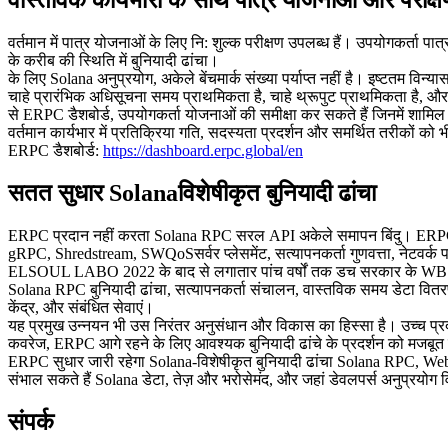
वास्तविक कार्यभारों के साथ पात्र योजनाओं और परीक्ष
वर्तमान में पात्र योजनाओं के लिए नि: शुल्क परीक्षण उपलब्ध हैं। उपयोगकर
के करीब की स्थिति में बुनियादी ढांचा।
के लिए Solana अनुप्रयोग, अकेले बेंचमार्क संख्या पर्याप्त नहीं है। इष्टतम विन
चाहे प्रारंभिक अधिसूचना समय प्राथमिकता है, चाहे थ्रूपुट प्राथमिकता है, और क
से ERPC डैशबोर्ड, उपयोगकर्ता योजनाओं की समीक्षा कर सकते हैं जिनमें शा
वर्तमान कार्यभार में प्रतिक्रिया गति, सदस्यता प्रदर्शन और समर्थित तरीकों को 
ERPC डैशबोर्ड:
https://dashboard.erpc.global/en
सतत सुधार Solanaविशेषीकृत बुनियादी ढांचा
ERPC प्रदान नहीं करता Solana RPC सरल API अकेले समापन बिंदु। ERPC इसे ब
gRPC, Shredstream, SWQoSसर्वर प्लेसमेंट, सत्यापनकर्ता गुणवत्ता, नेटवर्क
ELSOUL LABO 2022 के बाद से लगातार पांच वर्षों तक डच सरकार के WBSO अन
Solana RPC बुनियादी ढांचा, सत्यापनकर्ता संचालन, वास्तविक समय डेटा व
केंद्र, और संबंधित सेवाएं।
यह प्रमुख उन्नयन भी उस निरंतर अनुसंधान और विकास का हिस्सा है। उच्च प्रदर
कवरेज, ERPC आगे रहने के लिए आवश्यक बुनियादी ढांचे के प्रदर्शन को मजबू
ERPC सुधार जारी रहेगा Solana-विशेषीकृत बुनियादी ढांचा Solana RPC, W
संभाल सकते हैं Solana डेटा, तेज़ और भरोसेमंद, और जहां डेवलपर्स अनुप्रयोग व
संपर्क