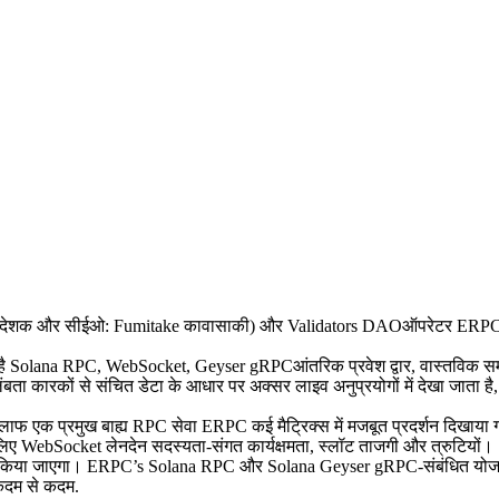
क और सीईओ: Fumitake कावासाकी) और Validators DAOऑपरेटर ERPC, पूरे में
ा है Solana RPC, WebSocket, Geyser gRPCआंतरिक प्रवेश द्वार, वास्तविक समय
लंबता कारकों से संचित डेटा के आधार पर अक्सर लाइव अनुप्रयोगों में देखा जाता ह
िलाफ एक प्रमुख बाह्य RPC सेवा ERPC कई मैट्रिक्स में मजबूत प्रदर्शन दिखाया
ए WebSocket लेनदेन सदस्यता-संगत कार्यक्षमता, स्लॉट ताजगी और त्रुटियों।
 रोल किया जाएगा। ERPC’s Solana RPC और Solana Geyser gRPC-संबंधित योजन
ं कदम से कदम.