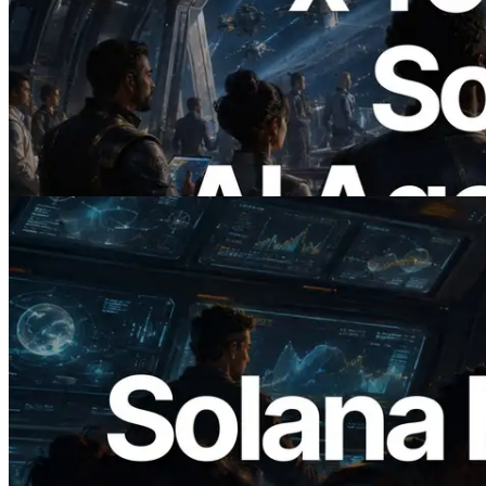
2026.07.04
ERPC Meluncurkan Solana RPC
Berbasis x402 — Era AI Agent
Membayar API yang Dibutuhkan Secara
On Demand
Baca artikel ini
2026.05.24