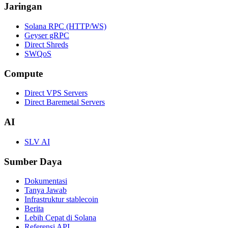
Jaringan
Solana RPC (HTTP/WS)
Geyser gRPC
Direct Shreds
SWQoS
Compute
Direct VPS Servers
Direct Baremetal Servers
AI
SLV AI
Sumber Daya
Dokumentasi
Tanya Jawab
Infrastruktur stablecoin
Berita
Lebih Cepat di Solana
Referensi API