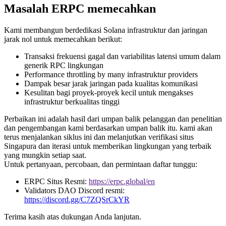
Masalah ERPC memecahkan
Kami membangun berdedikasi Solana infrastruktur dan jaringan
jarak nol untuk memecahkan berikut:
Transaksi frekuensi gagal dan variabilitas latensi umum dalam
generik RPC lingkungan
Performance throttling by many infrastruktur providers
Dampak besar jarak jaringan pada kualitas komunikasi
Kesulitan bagi proyek-proyek kecil untuk mengakses
infrastruktur berkualitas tinggi
Perbaikan ini adalah hasil dari umpan balik pelanggan dan penelitian
dan pengembangan kami berdasarkan umpan balik itu. kami akan
terus menjalankan siklus ini dan melanjutkan verifikasi situs
Singapura dan iterasi untuk memberikan lingkungan yang terbaik
yang mungkin setiap saat.
Untuk pertanyaan, percobaan, dan permintaan daftar tunggu:
ERPC Situs Resmi:
https://erpc.global/en
Validators DAO Discord resmi:
https://discord.gg/C7ZQSrCkYR
Terima kasih atas dukungan Anda lanjutan.