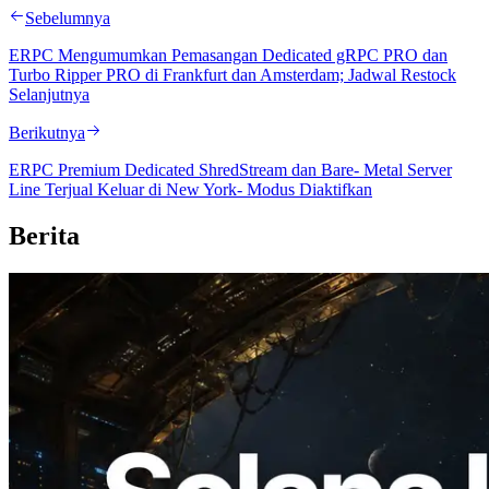
Sebelumnya
ERPC Mengumumkan Pemasangan Dedicated gRPC PRO dan
Turbo Ripper PRO di Frankfurt dan Amsterdam; Jadwal Restock
Selanjutnya
Berikutnya
ERPC Premium Dedicated ShredStream dan Bare- Metal Server
Line Terjual Keluar di New York- Modus Diaktifkan
Berita