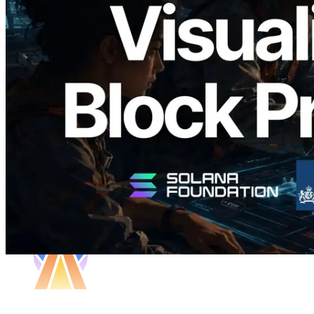
Validators Solutions Meluncurkan Solana
Block Analyzer — Memvisualisasikan
Waktu Produksi Blok per Slot dan
Validator yang Ditugaskan
Baca artikel ini
Muat lagi