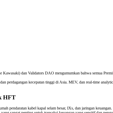
Kawasaki) dan Validators DAO mengumumkan bahwa semua Premium B
n perdagangan kecepatan tinggi di Asia. MEV, dan real-time analytics
uk HFT
 rumah pendaratan kabel kapal selam besar, IXs, dan jaringan keuangan. 
ng sangat penting untuk transaksi keuangan yang sensitif dan pengol