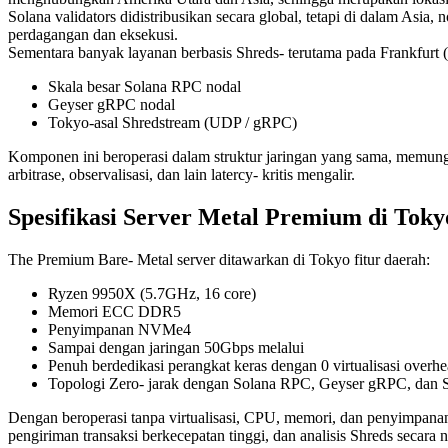
Solana validators didistribusikan secara global, tetapi di dalam Asi
perdagangan dan eksekusi.
Sementara banyak layanan berbasis Shreds- terutama pada Frankfurt 
Skala besar Solana RPC nodal
Geyser gRPC nodal
Tokyo-asal Shredstream (UDP / gRPC)
Komponen ini beroperasi dalam struktur jaringan yang sama, memungk
arbitrase, observalisasi, dan lain latercy- kritis mengalir.
Spesifikasi Server Metal Premium di Toky
The Premium Bare- Metal server ditawarkan di Tokyo fitur daerah:
Ryzen 9950X (5.7GHz, 16 core)
Memori ECC DDR5
Penyimpanan NVMe4
Sampai dengan jaringan 50Gbps melalui
Penuh berdedikasi perangkat keras dengan 0 virtualisasi overh
Topologi Zero- jarak dengan Solana RPC, Geyser gRPC, dan 
Dengan beroperasi tanpa virtualisasi, CPU, memori, dan penyimpanan 
pengiriman transaksi berkecepatan tinggi, dan analisis Shreds secara n