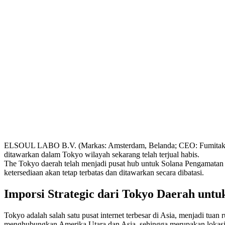
ELSOUL LABO B.V. (Markas: Amsterdam, Belanda; CEO: Fumitake 
ditawarkan dalam Tokyo wilayah sekarang telah terjual habis.
The Tokyo daerah telah menjadi pusat hub untuk Solana Pengamatan da
ketersediaan akan tetap terbatas dan ditawarkan secara dibatasi.
Imporsi Strategic dari Tokyo Daerah unt
Tokyo adalah salah satu pusat internet terbesar di Asia, menjadi tuan
menghubungkan Amerika Utara dan Asia, sehingga merupakan lokasi ya