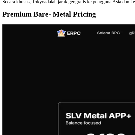
Secara khusus, Tokyoadalah jarak geografis ke pengguna Asia dan k
Premium Bare- Metal Pricing