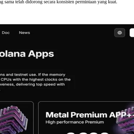
 sama telah didorong secara konsisten permintaan yang kuat.