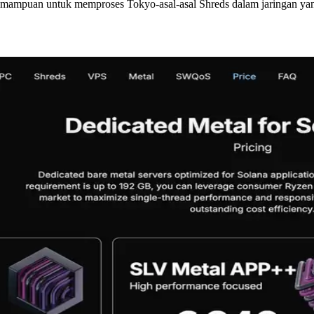
emampuan untuk memproses Tokyo-asal-asal Shreds dalam jaringan yang