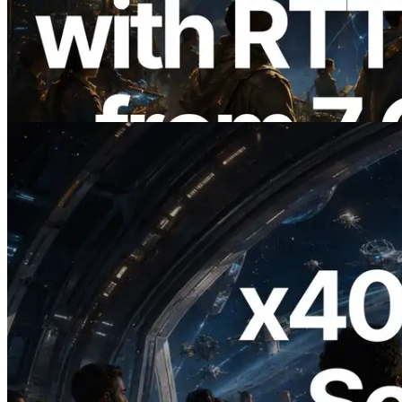
ERPC Memperluas Solana Leader Slot
API dengan Pengukuran Ping dari 7
Region Global — Validators Information
API Juga Diluncurkan
Baca artikel ini
2026.07.04
ERPC Meluncurkan Solana RPC
Berbasis x402 — Era AI Agent