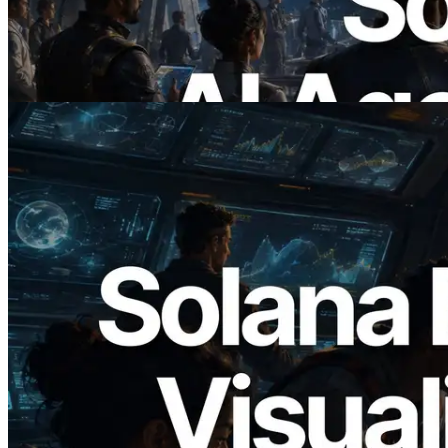
Membayar API yang Dibutuhkan Secara
On Demand
Baca artikel ini
2026.05.24
Validators Solutions Meluncurkan Solana
Block Analyzer — Memvisualisasikan
Waktu Produksi Blok per Slot dan