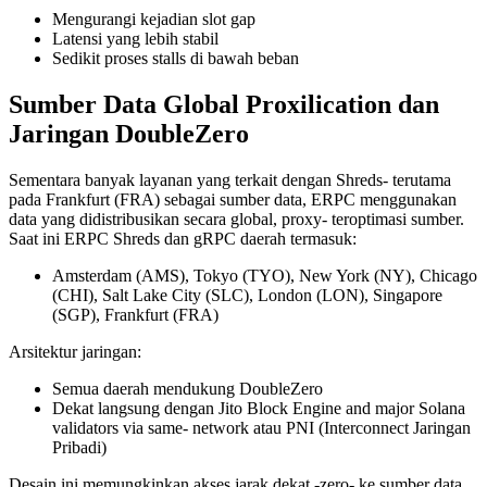
Mengurangi kejadian slot gap
Latensi yang lebih stabil
Sedikit proses stalls di bawah beban
Sumber Data Global Proxilication dan
Jaringan DoubleZero
Sementara banyak layanan yang terkait dengan Shreds- terutama
pada Frankfurt (FRA) sebagai sumber data, ERPC menggunakan
data yang didistribusikan secara global, proxy- teroptimasi sumber.
Saat ini ERPC Shreds dan gRPC daerah termasuk:
Amsterdam (AMS), Tokyo (TYO), New York (NY), Chicago
(CHI), Salt Lake City (SLC), London (LON), Singapore
(SGP), Frankfurt (FRA)
Arsitektur jaringan:
Semua daerah mendukung DoubleZero
Dekat langsung dengan Jito Block Engine and major Solana
validators via same- network atau PNI (Interconnect Jaringan
Pribadi)
Desain ini memungkinkan akses jarak dekat -zero- ke sumber data