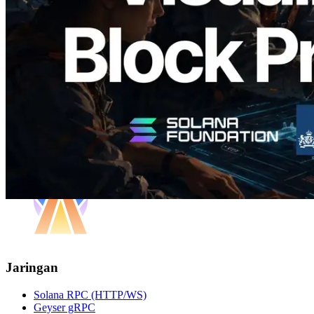
Validator yang Ditugaskan
Baca artikel ini
Muat lagi
Jaringan
Solana RPC (HTTP/WS)
Geyser gRPC