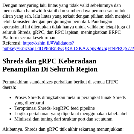
Dengan menyaring lalu lintas yang tidak valid sebelumnya dan
memastikan bandwidth stabil dan sumber daya pemrosesan untuk
aliran yang sah, lalu lintas yang terkait dengan pilihan telah menjadi
lebih konsisten dengan pengurangan pemukul. Pandangan
operasional ini diterapkan tidak hanya untuk validator, tetapi juga di
seluruh Shreds, gRPC, dan RPC lapisan, meningkatkan ERPC
Platform secara keseluruhan.
Referensi:
https://xshin.fi/#Validators?
pubkey=EpicsoqLdDP8qRn3wQRKTSKAXbjK9dUgFfNPRQS7
Shreds dan gRPC Keberadaan
Penampilan Di Seluruh Region
Pemutakhiran standardizes perbaikan berikut di semua ERPC
daerah:
Proses Shreds ditingkatkan melalui perangkat lunak Shreds
yang diperbarui
Teroptimasi Shreds- kegRPC feed pipeline
Logika pertahanan yang diperkuat menggunakan tabel-tabel
Miniisasi dan tuning dari struktur port dan set aturan
Akibatnya, Shreds dan gRPC titik akhir sekarang menunjukkan: