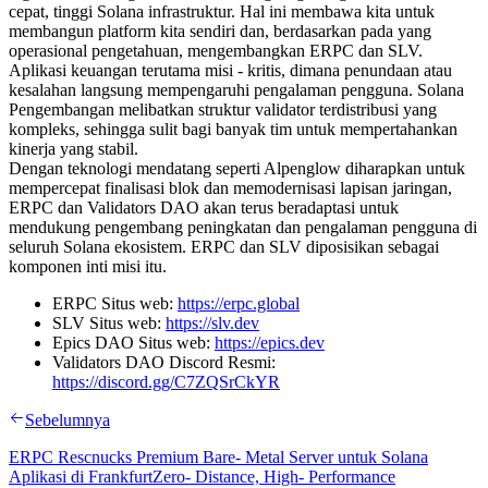
cepat, tinggi Solana infrastruktur. Hal ini membawa kita untuk
membangun platform kita sendiri dan, berdasarkan pada yang
operasional pengetahuan, mengembangkan ERPC dan SLV.
Aplikasi keuangan terutama misi - kritis, dimana penundaan atau
kesalahan langsung mempengaruhi pengalaman pengguna. Solana
Pengembangan melibatkan struktur validator terdistribusi yang
kompleks, sehingga sulit bagi banyak tim untuk mempertahankan
kinerja yang stabil.
Dengan teknologi mendatang seperti Alpenglow diharapkan untuk
mempercepat finalisasi blok dan memodernisasi lapisan jaringan,
ERPC dan Validators DAO akan terus beradaptasi untuk
mendukung pengembang peningkatan dan pengalaman pengguna di
seluruh Solana ekosistem. ERPC dan SLV diposisikan sebagai
komponen inti misi itu.
ERPC Situs web:
https://erpc.global
SLV Situs web:
https://slv.dev
Epics DAO Situs web:
https://epics.dev
Validators DAO Discord Resmi:
https://discord.gg/C7ZQSrCkYR
Sebelumnya
ERPC Rescnucks Premium Bare- Metal Server untuk Solana
Aplikasi di FrankfurtZero- Distance, High- Performance