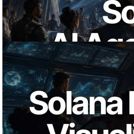
ERPC Meluncurkan Solana RPC
Berbasis x402 — Era AI Agent
Membayar API yang Dibutuhkan Secara
On Demand
Baca artikel ini
2026.05.24
Validators Solutions Meluncurkan Solana
Block Analyzer — Memvisualisasikan