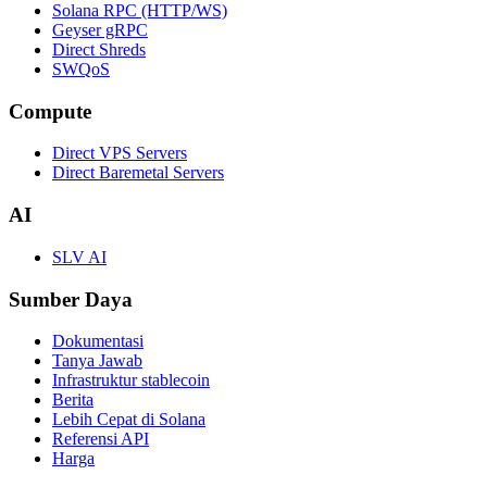
Solana RPC (HTTP/WS)
Geyser gRPC
Direct Shreds
SWQoS
Compute
Direct VPS Servers
Direct Baremetal Servers
AI
SLV AI
Sumber Daya
Dokumentasi
Tanya Jawab
Infrastruktur stablecoin
Berita
Lebih Cepat di Solana
Referensi API
Harga