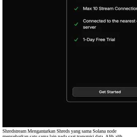
Shredstream Mengantarkan Shreds yang sama Solana node
menyebarkan satu sama lain pada saat transmisi data. Alih-alih