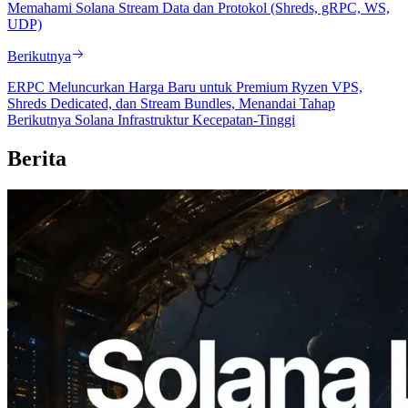
Memahami Solana Stream Data dan Protokol (Shreds, gRPC, WS,
UDP)
Berikutnya
ERPC Meluncurkan Harga Baru untuk Premium Ryzen VPS,
Shreds Dedicated, dan Stream Bundles, Menandai Tahap
Berikutnya Solana Infrastruktur Kecepatan-Tinggi
Berita
2026.08.05