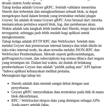
desain sistem Anda sesuai.
Tahap kedua adalah Geyser gRPC. Setelah validator menerima
Shreds dan terbentuk dan mengkonfirmasi sebuah blok, ia dapat
mengekspos hasil dalam bentuk yang terstruktur melalui plugin
Geyser. Ini adalah di mana Geyser gRPC Arus berasal dari: mereka
memancarkan peristiwa seperti blok, log, dan pembaruan akun.
Waktu adalah satu langkah lebih lambat dari Shreds, tetapi data telah
terorganisir, sehingga jauh lebih mudah bagi aplikasi untuk
mengkonsumsi.
Tahap ketiga adalah HTTP RPC dan WebSocket. Setelah data
melalui Geyser dan pemrosesan internal lainnya dan telah ditulis ke
toko-toko internal node, itu akan tersedia melalui JSON-RPC dan
WebSocket Pemberitahuan. Metode seperti getKeseimbangan,
getProgramAccount, dan subscriptions log semua dibaca dari negara
yang tersimpan ini. Dalam hal waktu, ini duduk di belakang
pemberitahuan Geyser dan adalah "publik paling atas" API lapisan
"bahwa aplikasi kebanyakan melihat pertama.
Merangkum tiga tahap ini:
Shreds adalah data mentah sangat dekat dengan saat
penyebaran.
Geyser gRPC menyediakan data terstruktur pada titik di mana
blok dikonfirmasi.
RPC / WebSocket ekspos data yang disimpan sebagai APIs
Anda query setelah fakta.