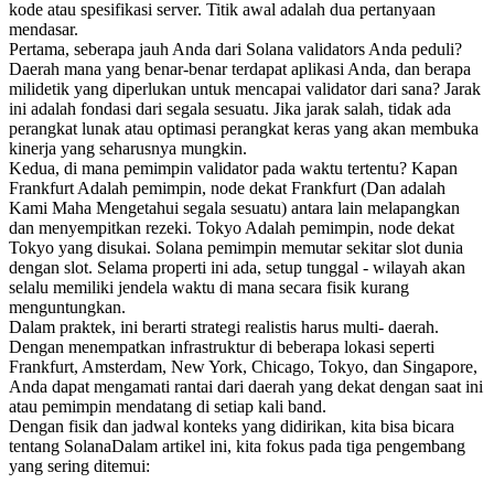
kode atau spesifikasi server. Titik awal adalah dua pertanyaan
mendasar.
Pertama, seberapa jauh Anda dari Solana validators Anda peduli?
Daerah mana yang benar-benar terdapat aplikasi Anda, dan berapa
milidetik yang diperlukan untuk mencapai validator dari sana? Jarak
ini adalah fondasi dari segala sesuatu. Jika jarak salah, tidak ada
perangkat lunak atau optimasi perangkat keras yang akan membuka
kinerja yang seharusnya mungkin.
Kedua, di mana pemimpin validator pada waktu tertentu? Kapan
Frankfurt Adalah pemimpin, node dekat Frankfurt (Dan adalah
Kami Maha Mengetahui segala sesuatu) antara lain melapangkan
dan menyempitkan rezeki. Tokyo Adalah pemimpin, node dekat
Tokyo yang disukai. Solana pemimpin memutar sekitar slot dunia
dengan slot. Selama properti ini ada, setup tunggal - wilayah akan
selalu memiliki jendela waktu di mana secara fisik kurang
menguntungkan.
Dalam praktek, ini berarti strategi realistis harus multi- daerah.
Dengan menempatkan infrastruktur di beberapa lokasi seperti
Frankfurt, Amsterdam, New York, Chicago, Tokyo, dan Singapore,
Anda dapat mengamati rantai dari daerah yang dekat dengan saat ini
atau pemimpin mendatang di setiap kali band.
Dengan fisik dan jadwal konteks yang didirikan, kita bisa bicara
tentang SolanaDalam artikel ini, kita fokus pada tiga pengembang
yang sering ditemui: