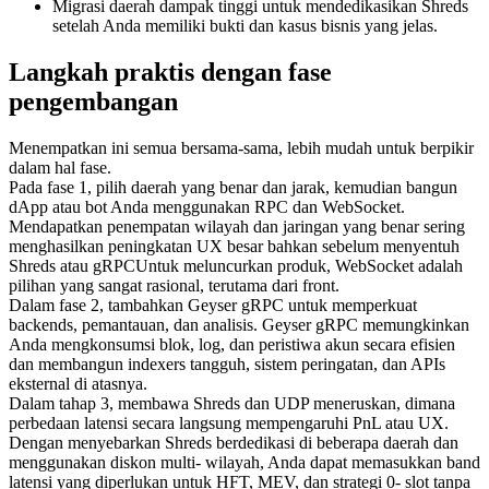
Migrasi daerah dampak tinggi untuk mendedikasikan Shreds
setelah Anda memiliki bukti dan kasus bisnis yang jelas.
Langkah praktis dengan fase
pengembangan
Menempatkan ini semua bersama-sama, lebih mudah untuk berpikir
dalam hal fase.
Pada fase 1, pilih daerah yang benar dan jarak, kemudian bangun
dApp atau bot Anda menggunakan RPC dan WebSocket.
Mendapatkan penempatan wilayah dan jaringan yang benar sering
menghasilkan peningkatan UX besar bahkan sebelum menyentuh
Shreds atau gRPCUntuk meluncurkan produk, WebSocket adalah
pilihan yang sangat rasional, terutama dari front.
Dalam fase 2, tambahkan Geyser gRPC untuk memperkuat
backends, pemantauan, dan analisis. Geyser gRPC memungkinkan
Anda mengkonsumsi blok, log, dan peristiwa akun secara efisien
dan membangun indexers tangguh, sistem peringatan, dan APIs
eksternal di atasnya.
Dalam tahap 3, membawa Shreds dan UDP meneruskan, dimana
perbedaan latensi secara langsung mempengaruhi PnL atau UX.
Dengan menyebarkan Shreds berdedikasi di beberapa daerah dan
menggunakan diskon multi- wilayah, Anda dapat memasukkan band
latensi yang diperlukan untuk HFT, MEV, dan strategi 0- slot tanpa