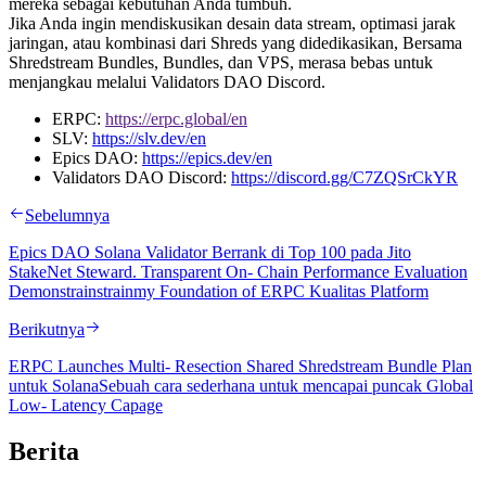
mereka sebagai kebutuhan Anda tumbuh.
Jika Anda ingin mendiskusikan desain data stream, optimasi jarak
jaringan, atau kombinasi dari Shreds yang didedikasikan, Bersama
Shredstream Bundles, Bundles, dan VPS, merasa bebas untuk
menjangkau melalui Validators DAO Discord.
ERPC:
https://erpc.global/en
SLV:
https://slv.dev/en
Epics DAO:
https://epics.dev/en
Validators DAO Discord:
https://discord.gg/C7ZQSrCkYR
Sebelumnya
Epics DAO Solana Validator Berrank di Top 100 pada Jito
StakeNet Steward. Transparent On- Chain Performance Evaluation
Demonstrainstrainmy Foundation of ERPC Kualitas Platform
Berikutnya
ERPC Launches Multi- Resection Shared Shredstream Bundle Plan
untuk SolanaSebuah cara sederhana untuk mencapai puncak Global
Low- Latency Capage
Berita