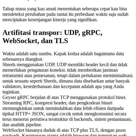
Tahap mana yang kau amati menentukan seberapa cepat kau bisa
mendeteksi perubahan pada rantai itu perbedaan waktu saja sudah
menciptakan kesenjangan kinerja yang signifikan.
Artifitasi transpor: UDP, gRPC,
WebSocket, dan TLS
Waktu adalah satu sumbu. Kapak kedua adalah bagaimana data
sebenarnya diangkut.
Shreds menggunakan UDP. UDP memiliki header kecil dan tidak
memerlukan pengaturan koneksi. tidak memberikan jaminan
retransmisi atau pemesanan, tetapi dalam pertukaran meminimalisasi.
untuk sesuatu seperti Shreds, dimana data disebarkan antar banyak
validators, kesederhanaan dan kecepatan adalah apa yang Anda
inginkan.
Geyser gRPC berjalan di atas TCP menggunakan protokol biner.
Streaming RPC, kompresi header, dan pengkodean binari
memungkinkan untuk memindahkan data lebih efisien daripada
tipikal HTTP+ JSON, sangat cocok untuk mengkonsumsi secara
terus menerus peristiwa terstruktur di backends, sistem pemantauan,
dan analitik pipeline.
WebSocket biasanya duduk di atas TCP plus TLS, dengan jason
payloads. Keuntungan utama adalah browser dan tumpukan web