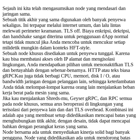
Sejauh ini kita telah mengasumsikan node yang mendasari dan
jaringan sama.
Sebuah titik akhir yang sama digunakan oleh banyak penyewa
sekaligus. Ini terpapar melalui internet umum, dan lalu lintas
melewati perimeter keamanan. TLS off. Biaya enkripsi, dekripsi,
dan handshake sangat diterima untuk penggunaan dApp normal
tetapi tidak muncul jika Anda mencoba untuk mencukur setiap
milidetik mungkin dalam konteks HFT-style.
Sebuah node khusus disediakan untuk penyewa tunggal. Karena
kau bisa membatasi akses oleh IP alamat dan mengisolasi
lingkungan, Anda mendapatkan pilihan untuk menonaktifkan TLS
dan bertayahlah dengan sebenar-benarnya. HTTP atau teks biasa
gRPCKau juga tidak berbagi CPU, memori, disk I / O, atau
bandwidth jaringan dengan pelanggan lain, sehingga keterlambatan
Anda tidak melompat-lompat karena orang lain menjalankan beban
kerja berat pada mesin yang sama.
Jika kau menjalankan Shreds-mu, Geyser gRPC, dan RPC semua
pada node khusus, semua arus beroperasi di lingkungan yang
terisolasi dari penyewa lain dan dari TLS overhead. Kombinasi ini
adalah apa yang membuat setup didedikasikan mencapai batas yang
menghubungkan titik akhir, dengan desain, tidak dapat mencapai
bahkan dengan perangkat keras yang sama.
Node bersama ada untuk menyediakan kinerja solid bagi banyak
pengguna. Node yang didedikasikan ada untuk mendorong batas