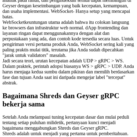
analitik pada rantai, dan pengindeksan semua dapat membangun di
Geyser dengan keseimbangan yang baik kecepatan, kemampuan,
dan usaha implementasi. WebSocket- Hanya setup yang mencapai
batas.
WebSocketkeuntungan utama adalah bahwa itu colokan langsung
ke browsers dan infrastruktur web normal. dApp frontending dan
layanan ringan dapat menggunakannya dengan alat dan
perpustakaan yang ada, dan contoh kode tersedia secara luas. Untuk
pengiriman versi pertama produk Anda, WebSocket sering kali yang
paling praktis mulai titik, terutama jika Anda sudah dipecahkan
"jarak untuk validators" masalah.
Jadi secara teori, urutan kecepatan adalah UDP > gRPC > WS.
Dalam praktek, perintah adopsi biasanya WS > gRPC > UDP. Anda
harus menjaga kedua sumbu dalam pikiran dan memilih berdasarkan
fase dan tujuan Anda saat ini daripada mengejar label "tercepat"
abstrak.
Bagaimana Shreds dan Geyser gRPC
bekerja sama
Setelah Anda melampaui tuning kecepatan dasar dan mulai peduli
tentang setiap puluhan milidetik, pertanyaan kunci menjadi
bagaimana menggabungkan Shreds dan Geyser gRPC.
Shreds adalah untuk menjadi yang pertama untuk pemberitahuan.