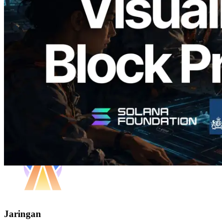
Block Analyzer — Memvisualisasikan
Waktu Produksi Blok per Slot dan
Validator yang Ditugaskan
Baca artikel ini
Muat lagi
Jaringan