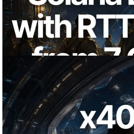
2026.08.05
ERPC Memperluas Solana Leader Slot
API dengan Pengukuran Ping dari 7
Region Global — Validators Information
API Juga Diluncurkan
Baca artikel ini
2026.07.04