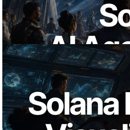
ERPC Meluncurkan Solana RPC
Berbasis x402 — Era AI Agent
Membayar API yang Dibutuhkan Secara
On Demand
Baca artikel ini
2026.05.24
Validators Solutions Meluncurkan Solana