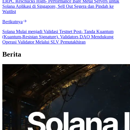
ERPC Rescnucks High- Performance Bare Metal Servers untuk
Solana Aplikasi di Singapore, Sell Out Segera dan Pindah ke
Waitlist
Berikutnya
Solana Mulai menjadi Validasi Testnet Post- Tanda Kuantum
(Kuantum-Resistan Signature). Validators DAO Mendukung
Operasi Validator Melalui SLV Pemutakhiran
Berita