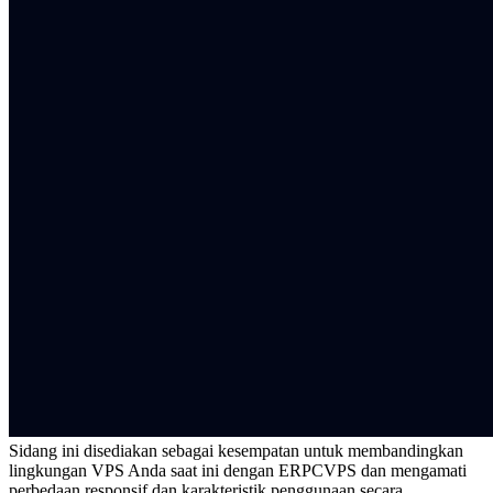
Sidang ini disediakan sebagai kesempatan untuk membandingkan
lingkungan VPS Anda saat ini dengan ERPCVPS dan mengamati
perbedaan responsif dan karakteristik penggunaan secara