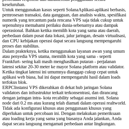
keseluruhan.
Untuk menggunakan kasus seperti SolanaAplikasi-aplikasi berbasis,
pemrosesan transaksi, data gangguan, dan analisis waktu, spesifikasi
numerik yang tercantum pada rencana VPS saja tidak cukup untuk
sepenuhnya memahami perilaku dunia-sebenarnya atau dampak
operasional. Bahkan ketika memilih kota yang sama atau daerah,
perbedaan dalam pusat data lokasi, jalur jaringan, desain virtualisasi,
dan CPU kebijakan operasi dapat secara langsung mempengaruhi
proses dan stabilitas.
Dalam prakteknya, ketika menggunakan layanan awan yang umum
atau penyedia VPS utama, memilih kota yang sama - seperti
Frankfurt- sering kali masih menghasilkan putaran - perjalanan
latensi sekitar 20-30 meter ke mayor Solana platform atau validator.
Ketika tingkat latensi ini umumnya dianggap cukup cepat untuk
aplikasi web biasa, hal ini dapat mempengaruhi hasil dalam loads
terfokus blok.
ERPCInstansi VPS dikerahkan di dekat hub jaringan Solana
validators dan infrastruktur terkait terkonsentrasi, dan dirancang
dengan jaringan intra- kota recability sebagai asumsi inti. Solana
node dari 0.2 ms atau kurang telah diamati dalam operasi realtworld.
Tidak ada konfigurasi khusus atau penggunaan khusus yang
diperlukan untuk percobaan ini. Dengan melakukan pemeriksaan
atau loading kerja yang sama yang biasanya Anda jalankan, Anda
dapat secara langsung mengamati perbedaan antar lingkungan.