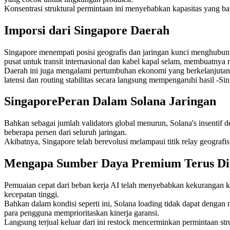
Konsentrasi struktural permintaan ini menyebabkan kapasitas yang bar
Imporsi dari Singapore Daerah
Singapore menempati posisi geografis dan jaringan kunci menghub
pusat untuk transit internasional dan kabel kapal selam, membuatnya 
Daerah ini juga mengalami pertumbuhan ekonomi yang berkelanjutan t
latensi dan routing stabilitas secara langsung mempengaruhi hasil -Si
SingaporePeran Dalam Solana Jaringan
Bahkan sebagai jumlah validators global menurun, Solana's insentif 
beberapa persen dari seluruh jaringan.
Akibatnya, Singapore telah berevolusi melampaui titik relay geograf
Mengapa Sumber Daya Premium Terus Dip
Pemuaian cepat dari beban kerja AI telah menyebabkan kekurangan k
kecepatan tinggi.
Bahkan dalam kondisi seperti ini, Solana loading tidak dapat dengan
para pengguna memprioritaskan kinerja garansi.
Langsung terjual keluar dari ini restock mencerminkan permintaan stru