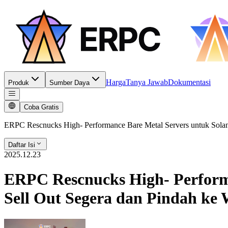
Harga
Tanya Jawab
Dokumentasi
Produk
Sumber Daya
Coba Gratis
ERPC Rescnucks High- Performance Bare Metal Servers untuk Solana 
Daftar Isi
2025.12.23
ERPC Rescnucks High- Performa
Sell Out Segera dan Pindah ke W