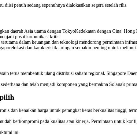
u diisi penuh sedang sepenuhnya dialokasikan segera setelah rilis.
ungkan daerah Asia utama dengan TokyoKedekatan dengan Cina, Hong 
menjadi pusat komunikasi kritis.
erutama dalam keuangan dan teknologi mendorong permintaan infrastru
ngaporelokasi dan karakteristik jaringan semakin penting untuk meliputi
desain terus membentuk ulang distribusi saham regional. Singapore Daer
is sederhana dan telah menjadi komponen yang bermakna Solana's prima
ilih
ronis dan kenaikan harga untuk perangkat keras berkualitas tinggi,
 mudah berkompromi pada kualitas atau kinerja. Permintaan untuk konf
ktural ini.