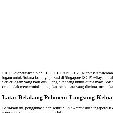
ERPC, dioperasikan oleh ELSOUL LABO B.V. (Markas: Amsterdam,
logam untuk Solana loading aplikasi di Singapore (SGP) wilayah telah d
Server logam yang baru diisi ulang dirancang untuk dunia nyata Solan
cepat tidak mencerminkan lonjakan sementara yang diminta, melainka
Latar Belakang Peluncur Langsung-Kelua
Baru-baru ini, penggunaan dari seluruh Asia - termasuk SingaporeDi 
yang cocok untuk lingkungan produksi.