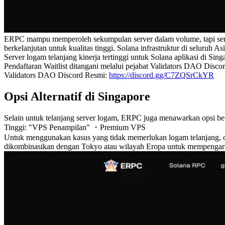
ERPC mampu memperoleh sekumpulan server dalam volume, tapi semua
berkelanjutan untuk kualitas tinggi. Solana infrastruktur di seluruh Asi
Server logam telanjang kinerja tertinggi untuk Solana aplikasi di Sin
Pendaftaran Waitlist ditangani melalui pejabat Validators DAO Discor
Validators DAO Discord Resmi:
https://discord.gg/C7ZQSrCkYR
Opsi Alternatif di Singapore
Selain untuk telanjang server logam, ERPC juga menawarkan opsi be
Tinggi: "VPS Penampilan" ・Premium VPS
Untuk menggunakan kasus yang tidak memerlukan logam telanjang, op
dikombinasikan dengan Tokyo atau wilayah Eropa untuk mempengaruhi