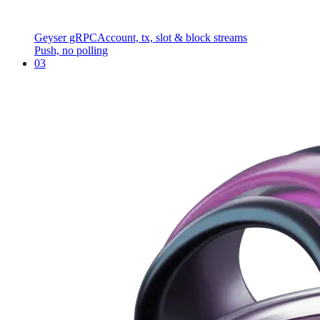
Geyser gRPC
Account, tx, slot & block streams
Push, no polling
03