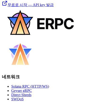
무료로 시작 — API key 발급
네트워크
Solana RPC (HTTP/WS)
Geyser gRPC
Direct Shreds
SWQoS