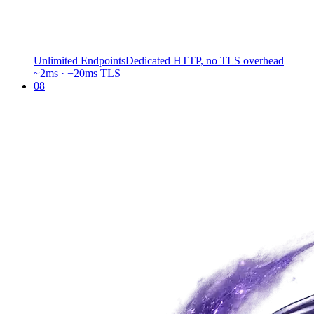
Unlimited Endpoints
Dedicated HTTP, no TLS overhead
~2ms · −20ms TLS
08