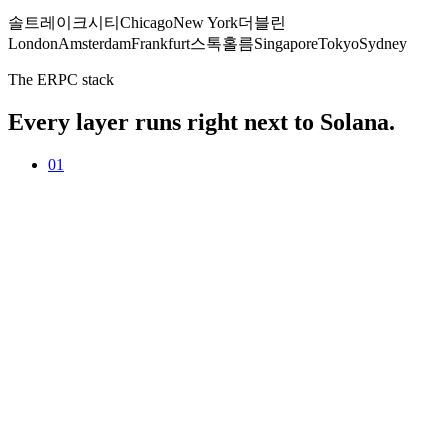
솔트레이크시티
Chicago
New York
더블린
London
Amsterdam
Frankfurt
스톡홀름
Singapore
Tokyo
Sydney
The ERPC stack
Every layer runs right next to Solana.
01