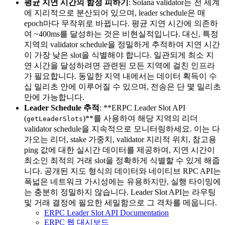
평균 지연 시간의 함정 피하기
: Solana validator는 전 세계
에 지리적으로 분산되어 있으며, leader schedule은 매
epoch마다 무작위로 바뀝니다. 평균 지연 시간에 의존하
여 ~400ms를 달성하는 것은 비현실적입니다. 대신, 특정
지역의 validator schedule을 정밀하게 추적하여 지연 시간
이 가장 낮은 slot을 식별해야 합니다. 일관되게 최소 지
연 시간을 달성하려면 관련된 모든 지역에 걸친 인프라
가 필요합니다. 동일한 지역 내에서는 데이터 획득이 수
십 밀리초 안에 이루어질 수 있으며, 전송은 단 몇 밀리초
만에 가능합니다.
Leader Schedule 추적
: **ERPC Leader Slot API
(
)**를 사용하여 해당 지역의 리더
getLeaderSlots
validator schedule을 지속적으로 모니터링하세요. 이는 다
가오는 리더, stake 가중치, validator 지리적 위치, 참고용
ping 값에 대한 실시간 데이터를 제공하여, 지연 시간이
최소인 최적의 거래 slot을 정확하게 식별할 수 있게 해줍
니다. 공개된 지도 형식의 데이터와 네이티브 RPC API는
폭넓은 네트워크 가시성에는 유용하지만, 실행 타이밍에
는 충분히 정밀하지 않습니다. Leader Slot API는 라우팅
및 거래 결정에 필요한 세밀함으로 그 격차를 메웁니다.
ERPC Leader Slot API Documentation
ERPC 웹 대시보드