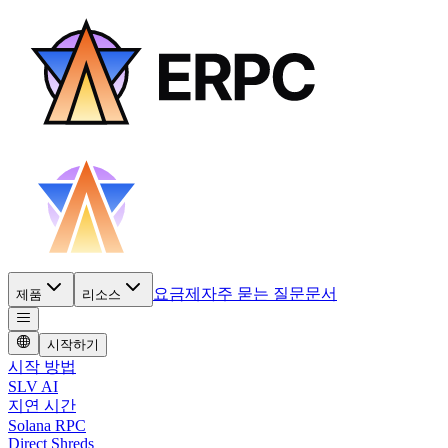
요금제
자주 묻는 질문
문서
제품
리소스
시작하기
시작 방법
SLV AI
지연 시간
Solana RPC
Direct Shreds