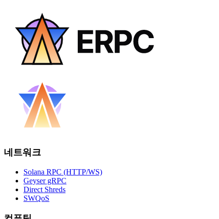
네트워크
Solana RPC (HTTP/WS)
Geyser gRPC
Direct Shreds
SWQoS
컴퓨팅