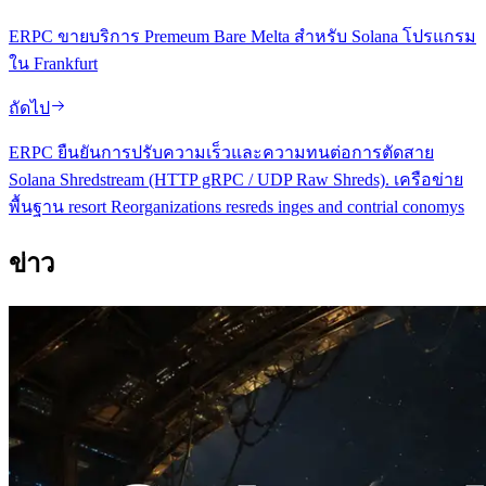
ERPC ขายบริการ Premeum Bare Melta สําหรับ Solana โปรแกรม
ใน Frankfurt
ถัดไป
ERPC ยืนยันการปรับความเร็วและความทนต่อการตัดสาย
Solana Shredstream (HTTP gRPC / UDP Raw Shreds). เครือข่าย
พื้นฐาน resort Reorganizations resreds inges and contrial conomys
ข่าว