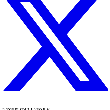
©
2026
ELSOUL LABO B.V.