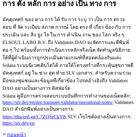
การ ตั้ง หลัก การ อย่าง เป็น ทาง การ
มัคคุเทศก์ ของ ทาง การ ได้ รับ การ ระบุ ว่า เป็น การ ตรวจ
สอบ ที่ จัด ระเบียบ สภาพ การณ์ โดย ตรง ที่ เกี่ยว ข้อง กับ การ
ประเมิน และ สิ่ง จูง ใจ ใน การ ดําเนิน งาน ของ โลก จริง ๆ.
ELSOUL LABO B.V. ถึง Validators DAO จะจัดการและตีพิมพ์
ต่อ ๆ ไป พร้อมทั้งการดําเนินการหลักจริงเน็ต จัดทํามูลนิธิภาย
ใต้ที่ผู้ดําเนินการถูกประเมินตามเกณฑ์ที่สอดคล้องกันและ
Solana ระบบนิเวศเติบโตได้ ภายใต้โครงสร้างที่กระตุ้นสุขภาพดี
มัคคุเทศก์ อยู่ ใน ช่วง สุด ท้าย SLV เอกสาร. สําหรับความร่วม
มือของชุมชนและข้อมูลที่เกี่ยวข้อง โปรดอ้างอิงถึง Validators
DAO อย่างเป็นทางการ ดิสฟอร์ด
Solana คู่มือการตรวจสอบระบบบันทึกการทํางานของเน็ตหลัก:
https://slv.dev/en/doc/mainnet-validator/operational-notes/
Validators
DAO สํานักพิมพ์อย่างเป็นทางการ:
https://discord.gg/C7ZQSrCkYR
SLV เว็บไซต์อย่างเป็นทางการ:
https://slv.dev/en
ก่อนหน้า