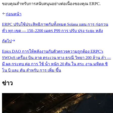
ขอบคุณสําหรับการสนับสนุนอย่างต่อเนื่องของคุณ ERPC.
ก่อนหน้า
ERPC ปรับใช้ประสิทธิภาพกับทั้งหมด Solana แผน การ ก่อกวน
ทั่ว ทุก เขต — 150–2200 เมตร P99 การ ปรับ ปรุง ระยะ หลัง
ถัดไป
Epics DAO การให้พลังงานกับตัวตรวจความถูกต้อง ERPC's
SWQoS เครื่อง บิน ลาด ตระเวน ทาง ธรณี วิทยา 200 ล้าน ลํา —
มี ผล กระทบ ต่อ การ ใช้ น้ํา หนัก 20 ตัน ใน สระ งาน มหิดล ชิ
โน บิ และ ดัน สําหรับ การ เพิ่ม ขึ้น
ข่าว