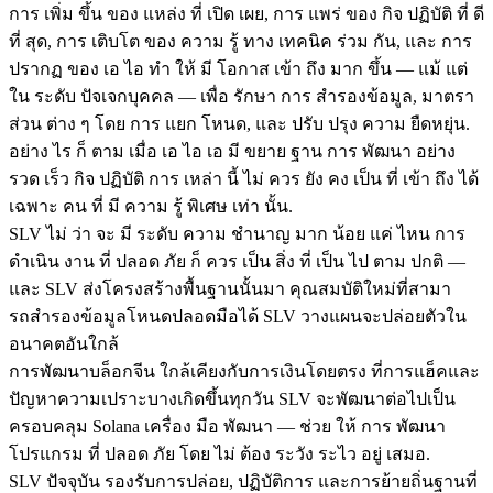
การ เพิ่ม ขึ้น ของ แหล่ง ที่ เปิด เผย, การ แพร่ ของ กิจ ปฏิบัติ ที่ ดี
ที่ สุด, การ เติบโต ของ ความ รู้ ทาง เทคนิค ร่วม กัน, และ การ
ปรากฏ ของ เอ ไอ ทํา ให้ มี โอกาส เข้า ถึง มาก ขึ้น — แม้ แต่
ใน ระดับ ปัจเจกบุคคล — เพื่อ รักษา การ สํารองข้อมูล, มาตรา
ส่วน ต่าง ๆ โดย การ แยก โหนด, และ ปรับ ปรุง ความ ยืดหยุ่น.
อย่าง ไร ก็ ตาม เมื่อ เอ ไอ เอ มี ขยาย ฐาน การ พัฒนา อย่าง
รวด เร็ว กิจ ปฏิบัติ การ เหล่า นี้ ไม่ ควร ยัง คง เป็น ที่ เข้า ถึง ได้
เฉพาะ คน ที่ มี ความ รู้ พิเศษ เท่า นั้น.
SLV ไม่ ว่า จะ มี ระดับ ความ ชํานาญ มาก น้อย แค่ ไหน การ
ดําเนิน งาน ที่ ปลอด ภัย ก็ ควร เป็น สิ่ง ที่ เป็น ไป ตาม ปกติ —
และ SLV ส่งโครงสร้างพื้นฐานนั้นมา คุณสมบัติใหม่ที่สามา
รถสํารองข้อมูลโหนดปลอดมือได้ SLV วางแผนจะปล่อยตัวใน
อนาคตอันใกล้
การพัฒนาบล็อกจีน ใกล้เคียงกับการเงินโดยตรง ที่การแฮ็คและ
ปัญหาความเปราะบางเกิดขึ้นทุกวัน SLV จะพัฒนาต่อไปเป็น
ครอบคลุม Solana เครื่อง มือ พัฒนา — ช่วย ให้ การ พัฒนา
โปรแกรม ที่ ปลอด ภัย โดย ไม่ ต้อง ระวัง ระไว อยู่ เสมอ.
SLV ปัจจุบัน รองรับการปล่อย, ปฏิบัติการ และการย้ายถิ่นฐานที่