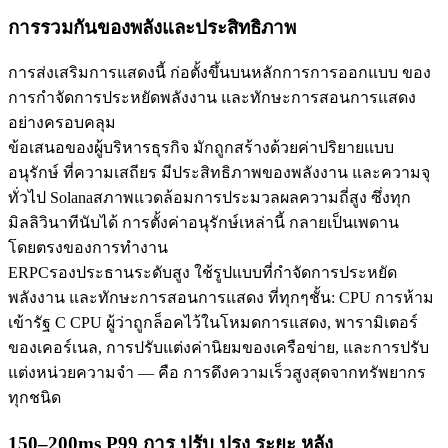
การรวมกันของพลังและประสิทธิภาพ
การส่งเสริมการแสดงนี้ ก่อตั้งขึ้นบนหลักการการออกแบบ ของ
การกําจัดการประหยัดพลังงาน และทักษะการสอนการแสดง
อย่างครอบคลุม
ข้อเสนอของผู้บริหารธุรกิจ มักถูกสร้างด้วยค่าปริยายแบบ
อนุรักษ์ ที่ความเสถียร มีประสิทธิภาพของพลังงาน และความจุ
ทั่วไป Solanaสภาพแวดล้อมการประมวลผลความถี่สูง ซึ่งทุก
มิลลิวินาทีนับได้ การตั้งค่าอนุรักษ์เหล่านี้ กลายเป็นเพดาน
โดยตรงของการทํางาน
ERPCรองประธานระดับสูง ใช้รูปแบบที่กําจัดการประหยัด
พลังงาน และทักษะการสอนการแสดง ที่ทุกๆชั้น: CPU การห้าม
เข้ารัฐ C CPU ผู้ว่าถูกล็อคไว้ในโหมดการแสดง, พารามิเตอร์
ของเคอร์เนล, การปรับแต่งค่านิยมของเครือข่าย, และการปรับ
แต่งหน่วยความจํา — คือ การดึงความเร็วสูงสุดจากทรัพยากร
ทุกชนิด
150–200ms P99 การ ปรับ ปรุง ระยะ หลัง