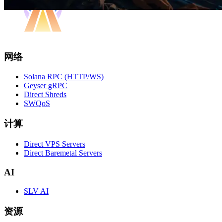
网络
Solana RPC (HTTP/WS)
Geyser gRPC
Direct Shreds
SWQoS
计算
Direct VPS Servers
Direct Baremetal Servers
AI
SLV AI
资源