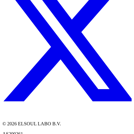
©
2026
ELSOUL LABO B.V.
AS200261