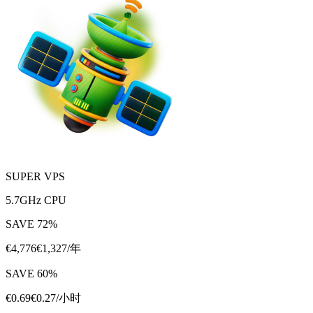
SUPER VPS
5.7GHz CPU
SAVE
72
%
€
4,776
€
1,327
/年
SAVE
60
%
€
0.69
€
0.27
/小时