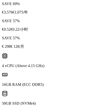
SAVE
69
%
€
3,576
€
1,075
/年
SAVE
57
%
€
0.52
€
0.22
/小时
SAVE
57
%
€
298
€ 128
/月
4 vCPU (Above 4.15 GHz)
16GB RAM (ECC DDR5)
50GB SSD (NVMe4)