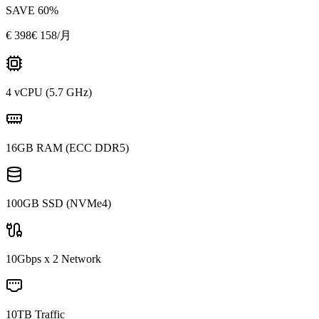
SAVE
60
%
€
398
€ 158
/月
4 vCPU (5.7 GHz)
16GB RAM (ECC DDR5)
100GB SSD (NVMe4)
10Gbps x 2 Network
10TB Traffic