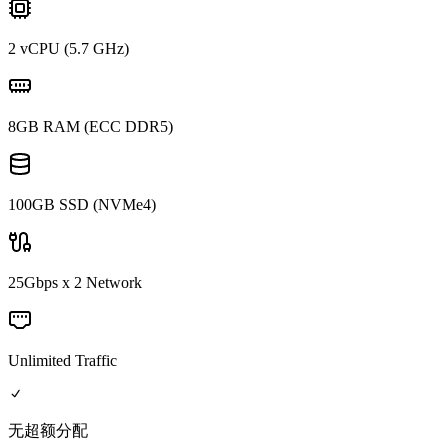
2 vCPU (5.7 GHz)
8GB RAM (ECC DDR5)
100GB SSD (NVMe4)
25Gbps x 2 Network
Unlimited Traffic
无超额分配