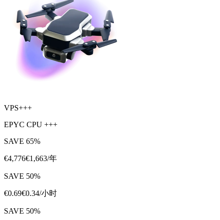
VPS+++
EPYC CPU +++
SAVE
65
%
€
4,776
€
1,663
/年
SAVE
50
%
€
0.69
€
0.34
/小时
SAVE
50
%