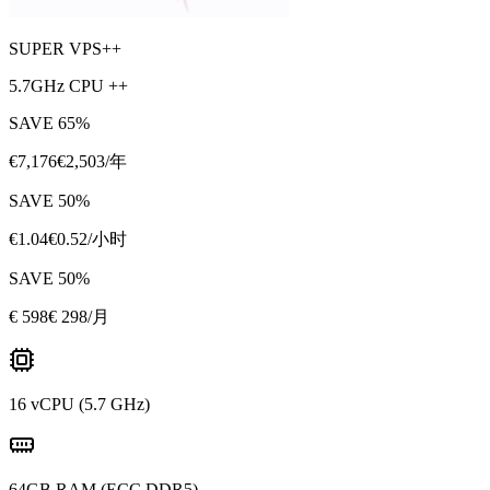
SUPER VPS++
5.7GHz CPU ++
SAVE
65
%
€
7,176
€
2,503
/年
SAVE
50
%
€
1.04
€
0.52
/小时
SAVE
50
%
€
598
€ 298
/月
16 vCPU (5.7 GHz)
64GB RAM (ECC DDR5)