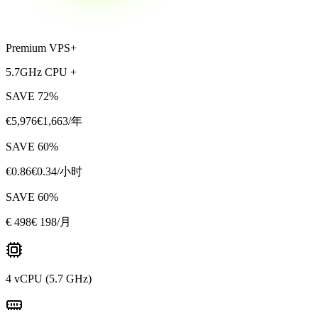
Premium VPS+
5.7GHz CPU +
SAVE
72
%
€
5,976
€
1,663
/年
SAVE
60
%
€
0.86
€
0.34
/小时
SAVE
60
%
€
498
€ 198
/月
4 vCPU (5.7 GHz)