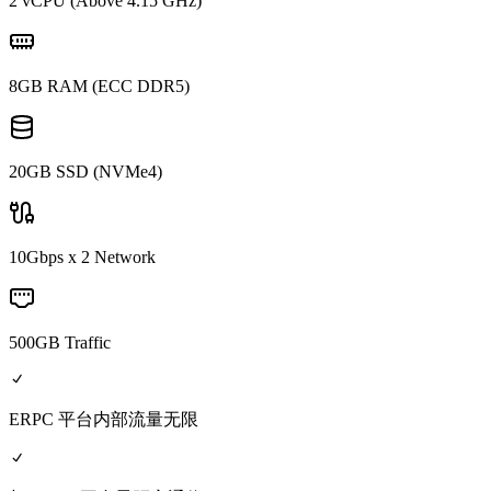
2 vCPU (Above 4.15 GHz)
8GB RAM (ECC DDR5)
20GB SSD (NVMe4)
10Gbps x 2 Network
500GB Traffic
ERPC 平台内部流量无限