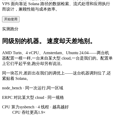
VPS 面向靠近 Solana 路径的数据检索、流式处理和应用执行
而设计，兼顾性能与成本效率。
开始使用
实测跑分
同级别的机器。
速度却天差地别。
AMD Turin、4 vCPU、Amsterdam、Ubuntu 24.04——两台机
器配置一模一样,一台来自某大型 cloud,一台是我们的。配置单
上它们平起平坐,跑分却另有说法。
同一块芯片,差距出在
我们的调优
上——这台机器调到位了,还
紧贴着 Solana。
node_bench · 同一次运行,同一区域
ERPC 对比某大型 cloud · 同一规格
CPU 算力
sysbench · 4 线程 · 越高越好
CPU 吞吐更高
1.9×