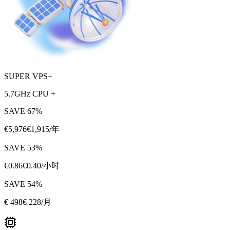
SUPER VPS+
5.7GHz CPU +
SAVE
67
%
€
5,976
€
1,915
/年
SAVE
53
%
€
0.86
€
0.40
/小时
SAVE
54
%
€
498
€ 228
/月