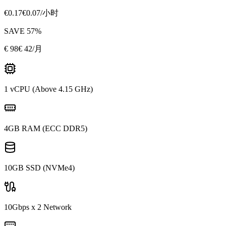
€
0.17
€
0.07
/小时
SAVE
57
%
€
98
€ 42
/月
1 vCPU (Above 4.15 GHz)
4GB RAM (ECC DDR5)
10GB SSD (NVMe4)
10Gbps x 2 Network