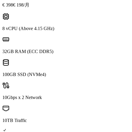
€
398
€ 198
/月
8 vCPU (Above 4.15 GHz)
32GB RAM (ECC DDR5)
100GB SSD (NVMe4)
10Gbps x 2 Network
10TB Traffic