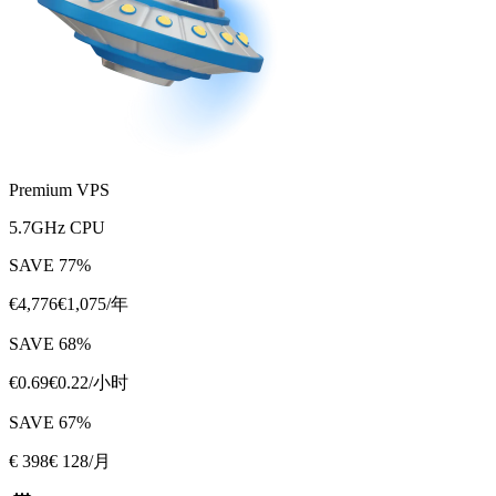
Premium VPS
5.7GHz CPU
SAVE
77
%
€
4,776
€
1,075
/年
SAVE
68
%
€
0.69
€
0.22
/小时
SAVE
67
%
€
398
€ 128
/月