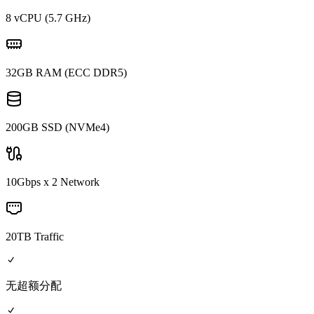
8 vCPU (5.7 GHz)
32GB RAM (ECC DDR5)
200GB SSD (NVMe4)
10Gbps x 2 Network
20TB Traffic
无超额分配