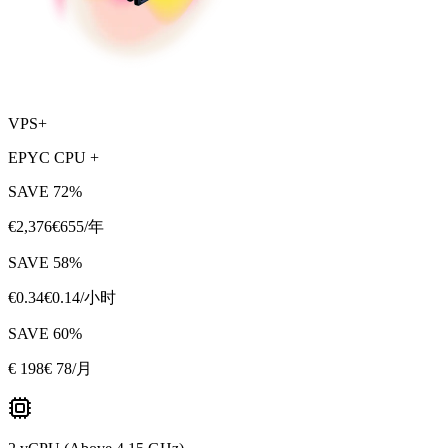
VPS+
EPYC CPU +
SAVE
72
%
€
2,376
€
655
/年
SAVE
58
%
€
0.34
€
0.14
/小时
SAVE
60
%
€
198
€ 78
/月