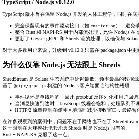
TypeScript / Node.js v0.12.0
TypeScript 版本旨在保留 Node.js 开发的人体工程学，同时在
完全保留现有的事件驱动接口（如
），避免
emitter.on
整合 Rust 和 NAPI-RS 用于内部流处理，允许 Node.js 在
更新了 Geyser gRPC 和 Shreds 流的处理，以确保与 Solan
对于大多数用户来说，升级到 v0.12.0 只需在 package.jso
为什么仅靠 Node.js 无法跟上 Shreds
ShredStream 是 Solana 生态系统中延迟最低、频率
基于
构建的 Node.js 客户端面临结构性瓶颈：
@grpc/grpc-js
事件循环是单线程的，因此 protobuf 反序列化和用户回
当消息快速到达时，JavaScript 线程会饱和，处理队列不
HTTP/2 流量控制在缓冲区填满时减少接收窗口，最终暂
在许多观察到的案例中，问题不在于网络也不在于 ShredStream 
这一限制在大规模处理未过滤 Shreds 时是 Node.js 固有的。
Rust + NAPI-RS 克服了这一点。