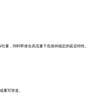
er gRPC 吞吐量，同时即使在高流量下也保持稳定的延迟特性。
换工具或重写管道。