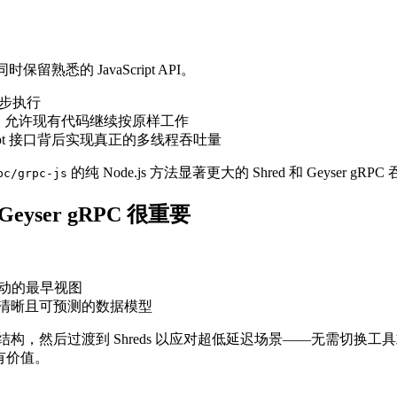
，同时保留熟悉的 JavaScript API。
中异步执行
据，允许现有代码继续按原样工作
vaScript 接口背后实现真正的多线程吞吐量
的纯 Node.js 方法显著更大的 Shred 和 Geys
pc/grpc-js
eyser gRPC 很重要
上活动的最早视图
提供清晰且可预测的数据模型
 开始了解数据结构，然后过渡到 Shreds 以应对超低延迟场景——无需切
加有价值。