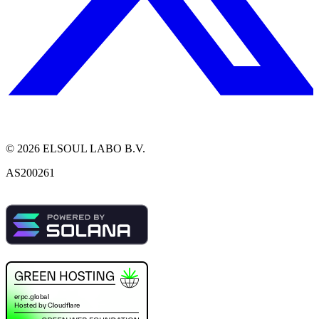
©
2026
ELSOUL LABO B.V.
AS200261