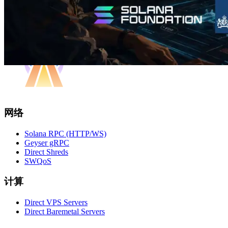
网络
Solana RPC (HTTP/WS)
Geyser gRPC
Direct Shreds
SWQoS
计算
Direct VPS Servers
Direct Baremetal Servers