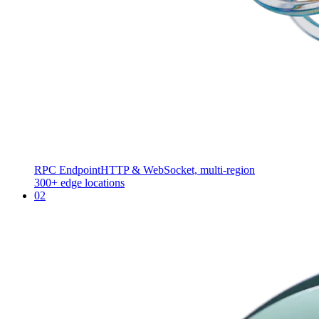
RPC Endpoint
HTTP & WebSocket, multi-region
300+ edge locations
02