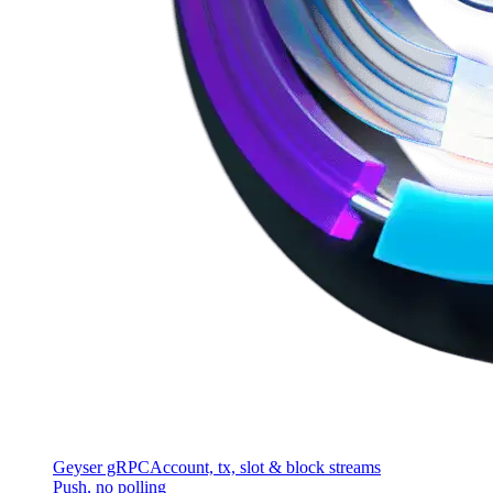
Geyser gRPC
Account, tx, slot & block streams
Push, no polling