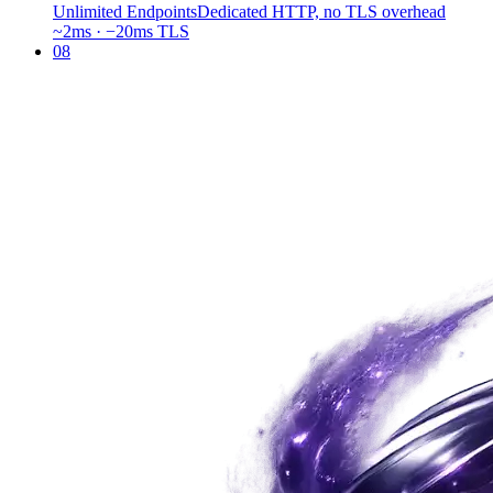
Unlimited Endpoints
Dedicated HTTP, no TLS overhead
~2ms · −20ms TLS
08