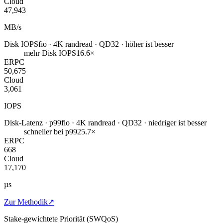
Cloud
47,943
MB/s
Disk IOPS
fio · 4K randread · QD32 · höher ist besser
mehr Disk IOPS
16.6×
ERPC
50,675
Cloud
3,061
IOPS
Disk-Latenz · p99
fio · 4K randread · QD32 · niedriger ist besser
schneller bei p99
25.7×
ERPC
668
Cloud
17,170
µs
Zur Methodik
↗
Stake-gewichtete Priorität (SWQoS)