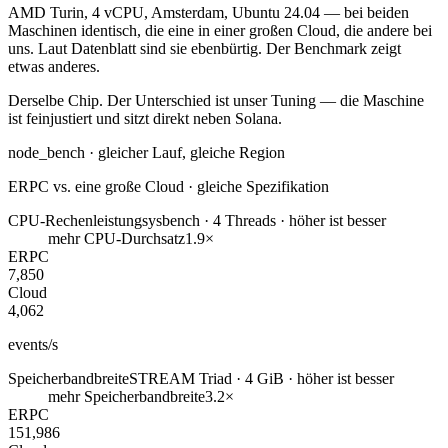
AMD Turin, 4 vCPU, Amsterdam, Ubuntu 24.04 — bei beiden
Maschinen identisch, die eine in einer großen Cloud, die andere bei
uns. Laut Datenblatt sind sie ebenbürtig. Der Benchmark zeigt
etwas anderes.
Derselbe Chip. Der Unterschied ist
unser Tuning
— die Maschine
ist feinjustiert und sitzt direkt neben Solana.
node_bench · gleicher Lauf, gleiche Region
ERPC vs. eine große Cloud · gleiche Spezifikation
CPU-Rechenleistung
sysbench · 4 Threads · höher ist besser
mehr CPU-Durchsatz
1.9×
ERPC
7,850
Cloud
4,062
events/s
Speicherbandbreite
STREAM Triad · 4 GiB · höher ist besser
mehr Speicherbandbreite
3.2×
ERPC
151,986