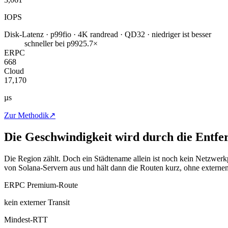
IOPS
Disk-Latenz · p99
fio · 4K randread · QD32 · niedriger ist besser
schneller bei p99
25.7×
ERPC
668
Cloud
17,170
µs
Zur Methodik
↗
Die Geschwindigkeit wird durch die Entfe
Die Region zählt. Doch ein Städtename allein ist noch kein Netzwerk
von Solana-Servern aus und hält dann die Routen kurz, ohne externe
ERPC Premium-Route
kein externer Transit
Mindest-RTT