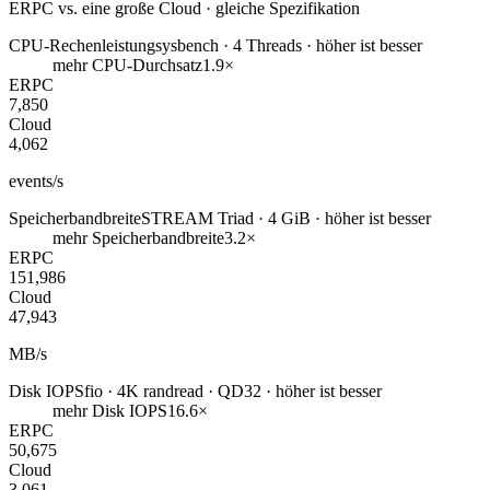
ERPC vs. eine große Cloud · gleiche Spezifikation
CPU-Rechenleistung
sysbench · 4 Threads · höher ist besser
mehr CPU-Durchsatz
1.9×
ERPC
7,850
Cloud
4,062
events/s
Speicherbandbreite
STREAM Triad · 4 GiB · höher ist besser
mehr Speicherbandbreite
3.2×
ERPC
151,986
Cloud
47,943
MB/s
Disk IOPS
fio · 4K randread · QD32 · höher ist besser
mehr Disk IOPS
16.6×
ERPC
50,675
Cloud
3,061