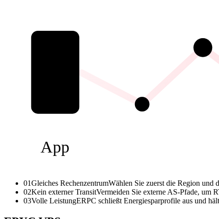
App
01
Gleiches Rechenzentrum
Wählen Sie zuerst die Region und d
02
Kein externer Transit
Vermeiden Sie externe AS-Pfade, um RTT
03
Volle Leistung
ERPC schließt Energiesparprofile aus und häl