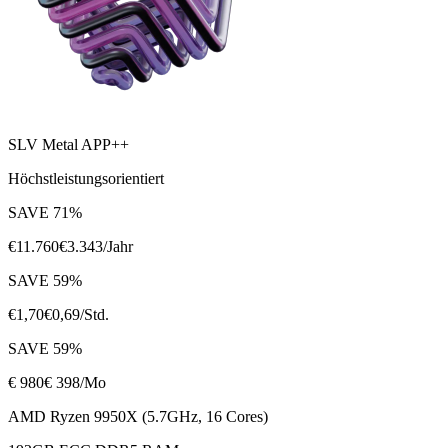
SLV Metal APP++
Höchstleistungsorientiert
SAVE
71
%
€
11.760
€
3.343
/Jahr
SAVE
59
%
€
1,70
€
0,69
/Std.
SAVE
59
%
€
980
€ 398
/Mo
AMD Ryzen 9950X (5.7GHz, 16 Cores)