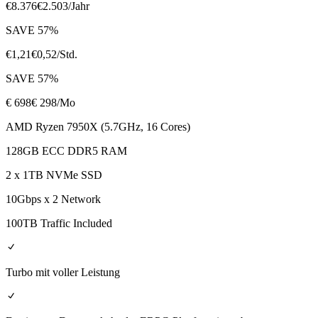
€
8.376
€
2.503
/Jahr
SAVE
57
%
€
1,21
€
0,52
/Std.
SAVE
57
%
€
698
€ 298
/Mo
AMD Ryzen 7950X (5.7GHz, 16 Cores)
128GB ECC DDR5 RAM
2 x 1TB NVMe SSD
10Gbps x 2 Network
100TB Traffic Included
Turbo mit voller Leistung