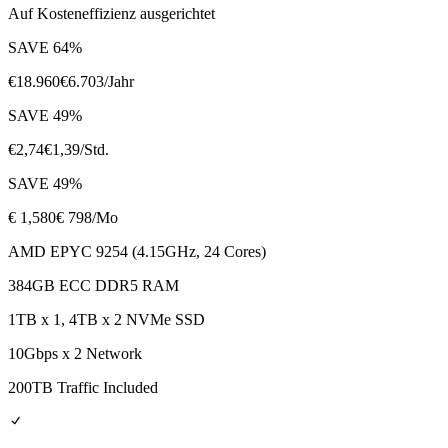
Auf Kosteneffizienz ausgerichtet
SAVE
64
%
€
18.960
€
6.703
/Jahr
SAVE
49
%
€
2,74
€
1,39
/Std.
SAVE
49
%
€
1,580
€ 798
/Mo
AMD EPYC 9254 (4.15GHz, 24 Cores)
384GB ECC DDR5 RAM
1TB x 1, 4TB x 2 NVMe SSD
10Gbps x 2 Network
200TB Traffic Included