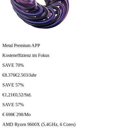
Metal Premium APP
Kosteneffizienz im Fokus
SAVE
70
%
€
8.376
€
2.503
/Jahr
SAVE
57
%
€
1,21
€
0,52
/Std.
SAVE
57
%
€
698
€ 298
/Mo
AMD Ryzen 9600X (5.4GHz, 6 Cores)