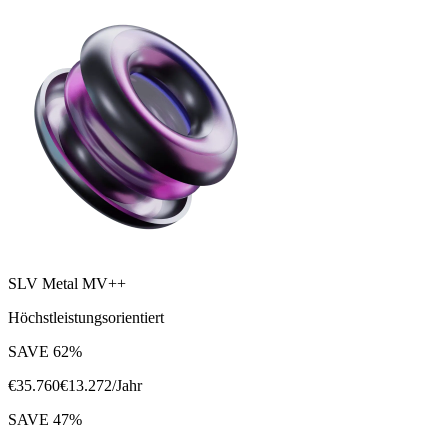
SLV Metal MV++
Höchstleistungsorientiert
SAVE
62
%
€
35.760
€
13.272
/Jahr
SAVE
47
%