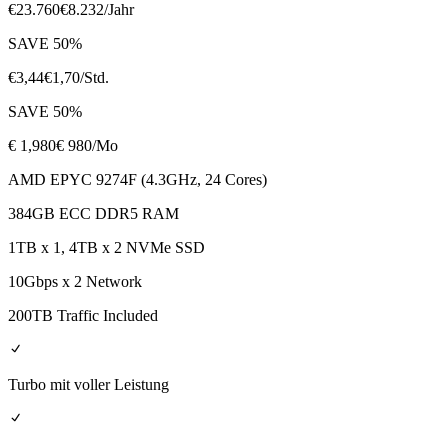
€
23.760
€
8.232
/Jahr
SAVE
50
%
€
3,44
€
1,70
/Std.
SAVE
50
%
€
1,980
€ 980
/Mo
AMD EPYC 9274F (4.3GHz, 24 Cores)
384GB ECC DDR5 RAM
1TB x 1, 4TB x 2 NVMe SSD
10Gbps x 2 Network
200TB Traffic Included
Turbo mit voller Leistung