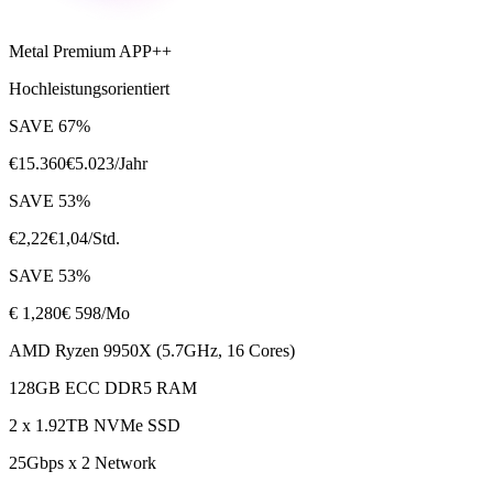
Metal Premium APP++
Hochleistungsorientiert
SAVE
67
%
€
15.360
€
5.023
/Jahr
SAVE
53
%
€
2,22
€
1,04
/Std.
SAVE
53
%
€
1,280
€ 598
/Mo
AMD Ryzen 9950X (5.7GHz, 16 Cores)
128GB ECC DDR5 RAM
2 x 1.92TB NVMe SSD
25Gbps x 2 Network