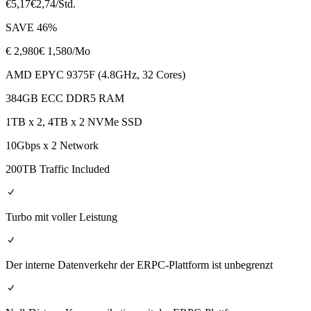
€
5,17
€
2,74
/Std.
SAVE
46
%
€
2,980
€ 1,580
/Mo
AMD EPYC 9375F (4.8GHz, 32 Cores)
384GB ECC DDR5 RAM
1TB x 2, 4TB x 2 NVMe SSD
10Gbps x 2 Network
200TB Traffic Included
Turbo mit voller Leistung
Der interne Datenverkehr der ERPC-Plattform ist unbegrenzt