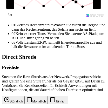
App
01
Gleiches Rechenzentrum
Wählen Sie zuerst die Region und
dann das Rechenzentrum, das Solana am nächsten liegt.
02
Kein externer Transit
Vermeiden Sie externe AS-Pfade, um
RTT und Jitter gering zu halten.
03
Volle Leistung
ERPC schließt Energiesparprofile aus und
hält die Ressourcen im anhaltenden Turbo-Boost.
Direct Shreds
Preisliste
Streamen Sie Raw Shreds aus der Netzwerk-Propagationsschicht
und greifen Sie eine Stufe früher als bei Geyser gRPC auf Daten zu.
Verkürzen Sie Reaktionszeiten für Echtzeit-Anwendungen mit
Konfigurationen, die auf dauerhaft hohen Durchsatz optimiert sind.
Stündlich
Monatlich
Jährlich