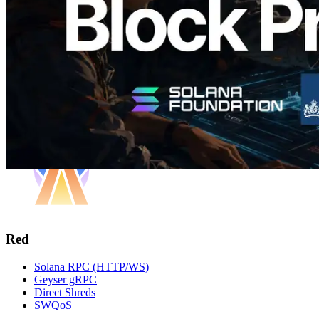
Leer este artículo
Cargar más
Red
Solana RPC (HTTP/WS)
Geyser gRPC
Direct Shreds
SWQoS