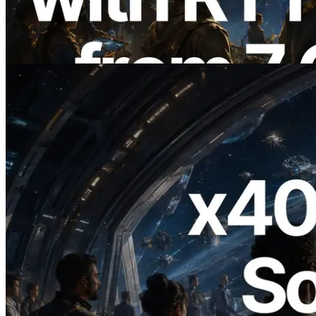
regiones globales — También se lanza la
Validators Information API
Leer este artículo
2026.07.04
ERPC lanza Solana RPC compatible con
x402 — La era en la que los agentes de IA
pagan bajo demanda por las API que