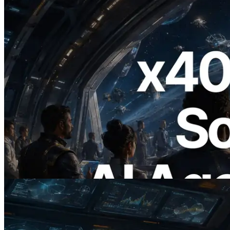
2026.07.04
ERPC lanza Solana RPC compatible con
x402 — La era en la que los agentes de IA
pagan bajo demanda por las API que
necesitan
Leer este artículo