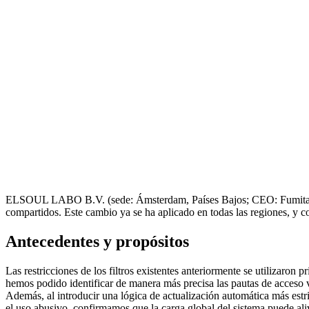
ELSOUL LABO B.V. (sede: Ámsterdam, Países Bajos; CEO: Fumitake K
compartidos. Este cambio ya se ha aplicado en todas las regiones, y 
Antecedentes y propósitos
Las restricciones de los filtros existentes anteriormente se utilizaron
hemos podido identificar de manera más precisa las pautas de acceso 
Además, al introducir una lógica de actualización automática más est
el uso abusivo, confirmamos que la carga global del sistema puede aliv