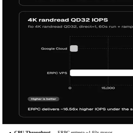
CPU Throughput
— ERPC entrega ~1.93x mayor