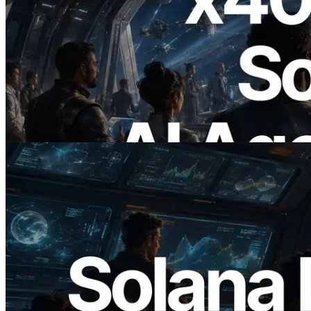
2026.07.04
ERPC lanza Solana RPC compatible con
x402 — La era en la que los agentes de IA
pagan bajo demanda por las API que
necesitan
Leer este artículo
2026.05.24