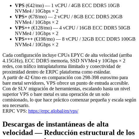
VPS
(€42/mo) — 1 vCPU / 4GB ECC DDR5 10GB
NVMe4 / 10Gbps × 2
VPS+
(€78/mo) — 2 vCPU / 8GB ECC DDR5 20GB
NVMe4 / 10Gbps × 2
VPS++
(€128/mo) — 4 vCPU / 16GB ECC DDR5 50GB
NVMe4 / 10Gbps × 2
VPS+++
(€198/mo) — 8 vCPU / 32GB ECC DDR5 100GB
NVMe4 / 10Gbps × 2
Cada configuración incluye CPUs EPYC de alta velocidad (arriba
4.15GHz), ECC DDR5 memoria, SSD NVMe4 y 10Gbps × 2
redes, con tráfico intraplataforma ilimitado y conectividad de
proximidad dentro de ERPC plataforma como estándar.
A partir de 42 €/mo en comparación con 298-398 euros/mo para
bare metal servidores, VPS ofrece un punto de entrada accesible.
Con de SLV migración de herramientas, escalando hasta un nivel
superior VPS o bare metal es una operación de un solo
comisionado, lo que hace práctico comenzar pequeña y escala según
sea necesario.
ERPC VPS:
https://erpc.global/en/vps/
Descargas de instantáneas de alta
velocidad — Reducción estructural de los