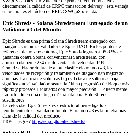
SWQoS canales. Un validador de primer nivel mundial eleva
directamente la calidad de ERPC transacción delivery - esta ventaja
estructural es el núcleo de ERPC SWQoS ofrenda.
Epic Shreds - Solana Shredstream Entregado de un
Validator #3 del Mundo
Epic Shreds es una prima Solana Shredstream entregado con
mangueras mínimas validador de Epics DAO. En los puntos de
referencia del mismo entorno, Epic Shreds logrado a 95.82% de
ganancia contra Solana convencional Shredstream, con
aproximadamente 234 ms de ventaja de velocidad P99.
Con el validador de fuente ahora clasificado mundo #3, las
velocidades de recepción y tratamiento de dragado han mejorado
aún más. Latencia de voto más baja y la tasa de salto más baja
significa que el validador rastrea la última progresión de bloque más
rápido y procesos Hidratados con mayor precisión — directamente
traduciendo en una entrega más rápida para Epic Shreds
suscriptores.
La velocidad Epic Shreds está estructuralmente ligado al
rendimiento de su validador fuente. El mundo #3 es la prueba más
clara de la calidad del producto.
ERPC - ¿Qué?
https://erpc.global/en/shreds/
Solana RPC — Lo que los usuarios realmente tocan