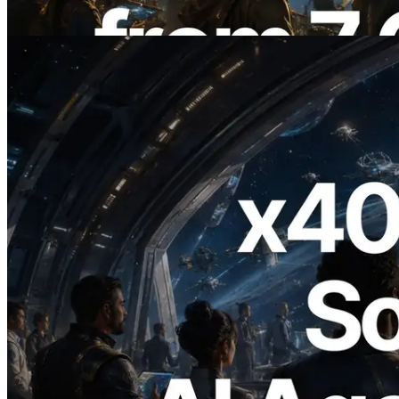
Leer este artículo
2026.07.04
ERPC lanza Solana RPC compatible con
x402 — La era en la que los agentes de IA
pagan bajo demanda por las API que
necesitan
Leer este artículo