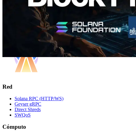
Red
Solana RPC (HTTP/WS)
Geyser gRPC
Direct Shreds
SWQoS
Cómputo