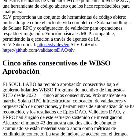
Nuestros resultados de validador I+D se publican a través de SLV,
una herramienta de código abierto que los hace reproducibles para
cualquiera.
SLV proporciona un conjunto de herramientas de código abierto
unificado que cubre el ciclo de vida completo de Solana buidling -
de Solana RPC y configuración de validador para operaciones,
respaldo y migración. Función básica es MCP-compatible,
permitiendo la ejecución a través de agentes de IA.
SLV Sitio oficial:
https://slv.dev/en
SLV GitHub:
https://github.com/validatorsDAO/slv
Cinco años consecutivos de WBSO
Aprobación
ELSOUL LABO ha recibido aprobación consecutiva bajo el
gobierno holandés WBSO Programa de incentivo de impuestos
RCD desde 2022 — cinco años consecutivos. Próximamente en
marcha Solana RPC infraestructura, colocación de validadores y
orquestación de operaciones, y herramientas de automatización se ha
reconocido, y los resultados de Epics DAO, Validators DAO, y
ERPC han surgido de este esfuerzo sostenido de investigación.
Alcanzar el mundo #3 demuestra que dos años de cómputo
acumulado se están materializando ahora como métricas de
rendimiento concreto. La tasa de mejora se acelera con el tiempo.