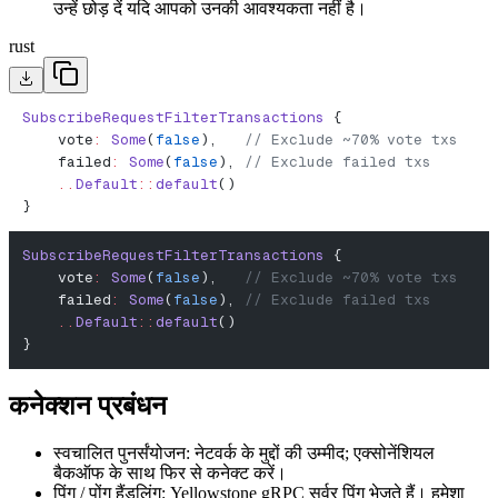
उन्हें छोड़ दें यदि आपको उनकी आवश्यकता नहीं है।
rust
SubscribeRequestFilterTransactions
 {
    vote
:
 Some
(
false
),   
// Exclude ~70% vote txs
    failed
:
 Some
(
false
), 
// Exclude failed txs
    ..
Default
::
default
()
}
SubscribeRequestFilterTransactions
 {
    vote
:
 Some
(
false
),   
// Exclude ~70% vote txs
    failed
:
 Some
(
false
), 
// Exclude failed txs
    ..
Default
::
default
()
}
कनेक्शन प्रबंधन
स्वचालित पुनर्संयोजन: नेटवर्क के मुद्दों की उम्मीद; एक्सोनेंशियल
बैकऑफ के साथ फिर से कनेक्ट करें।
पिंग / पोंग हैंडलिंग: Yellowstone gRPC सर्वर पिंग भेजते हैं। हमेशा