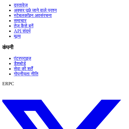
दस्तावेज़
अक्सर पूछे जाने वाले प्रश्न
स्टेबलकॉइन अवसंरचना
समाचार
तेज़ कैसे बनें
API संदर्भ
मूल्य
कंपनी
एंटरप्राइज़
डैशबोर्ड
सेवा की शर्तें
गोपनीयता नीति
ERPC