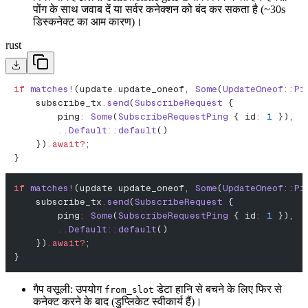
पोंग के साथ जवाब दें या सर्वर कनेक्शन को बंद कर सकता है (~30s
डिस्कनेक्ट का आम कारण)।
rust
if
 matches!
(update
.
update_oneof, 
Some
(
UpdateOneof
::
Pi
    subscribe_tx
.
send
(
SubscribeRequest
 {
        ping
:
 Some
(
SubscribeRequestPing
 { id
:
 1
 }),
        ..
Default
::
default
()
    })
.await?
;
}
if
 matches!
(update
.
update_oneof, 
Some
(
UpdateOneof
::
Pi
    subscribe_tx
.
send
(
SubscribeRequest
 {
        ping
:
 Some
(
SubscribeRequestPing
 { id
:
 1
 }),
        ..
Default
::
default
()
    })
.await?
;
}
गैप वसूली: उपयोग
डेटा हानि से बचने के लिए फिर से
from_slot
कनेक्ट करने के बाद (डुप्लिकेट स्वीकार्य हैं)।