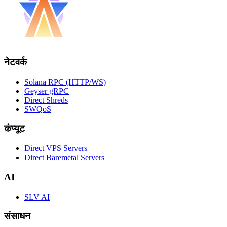
नेटवर्क
Solana RPC (HTTP/WS)
Geyser gRPC
Direct Shreds
SWQoS
कंप्यूट
Direct VPS Servers
Direct Baremetal Servers
AI
SLV AI
संसाधन