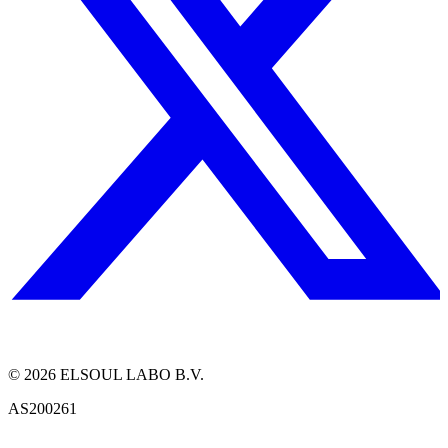
©
2026
ELSOUL LABO B.V.
AS200261