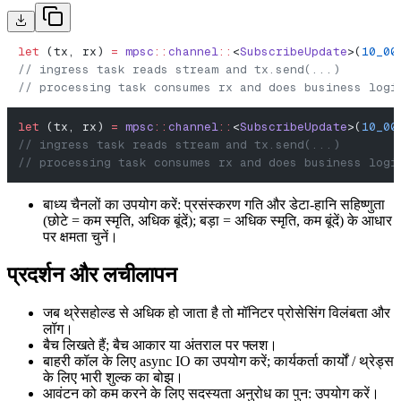
let
 (tx, rx) 
=
 mpsc
::
channel
::
<
SubscribeUpdate
>(
10_00
// ingress task reads stream and tx.send(...)
// processing task consumes rx and does business logi
let
 (tx, rx) 
=
 mpsc
::
channel
::
<
SubscribeUpdate
>(
10_00
// ingress task reads stream and tx.send(...)
// processing task consumes rx and does business logi
बाध्य चैनलों का उपयोग करें: प्रसंस्करण गति और डेटा-हानि सहिष्णुता
(छोटे = कम स्मृति, अधिक बूंदें); बड़ा = अधिक स्मृति, कम बूंदें) के आधार
पर क्षमता चुनें।
प्रदर्शन और लचीलापन
जब थ्रेसहोल्ड से अधिक हो जाता है तो मॉनिटर प्रोसेसिंग विलंबता और
लॉग।
बैच लिखते हैं; बैच आकार या अंतराल पर फ्लश।
बाहरी कॉल के लिए async IO का उपयोग करें; कार्यकर्ता कार्यों / थ्रेड्स
के लिए भारी शुल्क का बोझ।
आवंटन को कम करने के लिए सदस्यता अनुरोध का पुन: उपयोग करें।