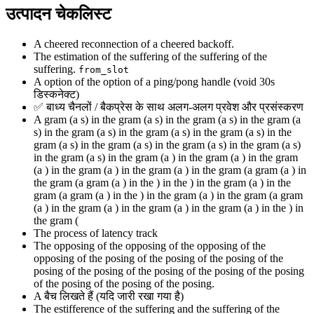
उत्पादन चेकलिस्ट
A cheered reconnection of a cheered backoff.
The estimation of the suffering of the suffering of the
suffering.
from_slot
A option of the option of a ping/pong handle (void 30s
डिस्कनेक्ट)
✅ बाध्य चैनलों / बैकप्रेस के साथ अलग-अलग प्रवेश और प्रसंस्करण
A gram (a s) in the gram (a s) in the gram (a s) in the gram (a
s) in the gram (a s) in the gram (a s) in the gram (a s) in the
gram (a s) in the gram (a s) in the gram (a s) in the gram (a s)
in the gram (a s) in the gram (a ) in the gram (a ) in the gram
(a ) in the gram (a ) in the gram (a ) in the gram (a gram (a ) in
the gram (a gram (a ) in the ) in the ) in the gram (a ) in the
gram (a gram (a ) in the ) in the gram (a ) in the gram (a gram
(a ) in the gram (a ) in the gram (a ) in the gram (a ) in the ) in
the gram (
The process of latency track
The opposing of the opposing of the opposing of the
opposing of the posing of the posing of the posing of the
posing of the posing of the posing of the posing of the posing
of the posing of the posing of the posing.
A बैच लिखते हैं (यदि जारी रखा गया है)
The estifference of the suffering and the suffering of the