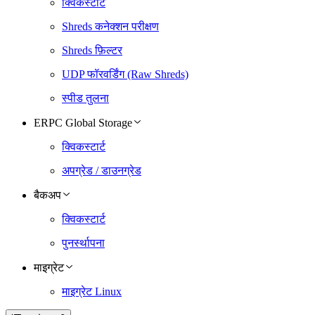
क्विकस्टार्ट
Shreds कनेक्शन परीक्षण
Shreds फ़िल्टर
UDP फॉरवर्डिंग (Raw Shreds)
स्पीड तुलना
ERPC Global Storage
क्विकस्टार्ट
अपग्रेड / डाउनग्रेड
बैकअप
क्विकस्टार्ट
पुनर्स्थापना
माइग्रेट
माइग्रेट Linux