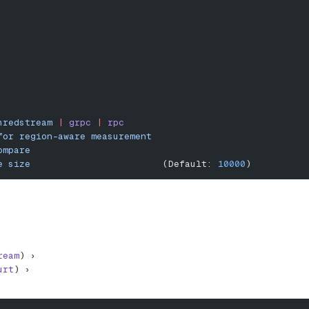
hredstream
 |
 grpc
 |
 rpc
for
 region-aware
 measurement
ompare
e
 size
                        (Default: 
10000
)
ream
) ›
urt
) ›