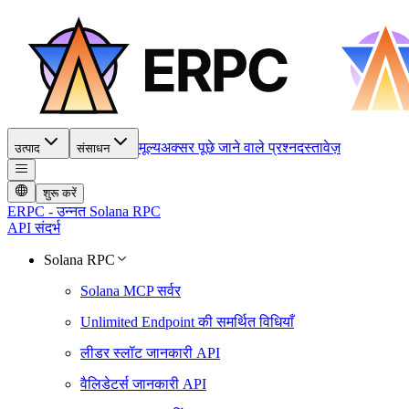
मूल्य
अक्सर पूछे जाने वाले प्रश्न
दस्तावेज़
उत्पाद
संसाधन
शुरू करें
ERPC - उन्नत Solana RPC
API संदर्भ
Solana RPC
Solana MCP सर्वर
Unlimited Endpoint की समर्थित विधियाँ
लीडर स्लॉट जानकारी API
वैलिडेटर्स जानकारी API