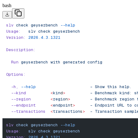
bash
slv
 check
 geyserbench
 --help
Usage:
   slv
 check
 geyserbench
Version:
 2026.4.3.1321
Description:
  Run
 geyserbench
 with
 generated
 config
Options:
  -h,
 --help
                      -
 Show
 this
 help.
  --kind
          <
kin
d
>
          -
 Benchmark
 kind:
 s
  --region
        <
regio
n
>
        -
 Benchmark
 region
 
  --endpoint
      <
endpoin
t
>
      -
 Endpoint
 URL
 to
 c
  --transactions
  <
transaction
s
>
  -
 Transaction
 sampl
slv
 check
 geyserbench
 --help
Usage:
   slv
 check
 geyserbench
Version:
 2026.4.3.1321