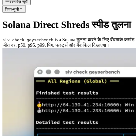
दस्तावेज़ सूची
विषय-सूची
Solana Direct Shreds स्पीड तुलना
is a Solana तुलना करने के लिए बेंचमार्क कमांड
slv check geyserbench
जीत दर, p50, p95, p99, पिंग, फर्स्ट्स और बैकफिल दिखाएगा।