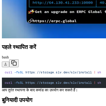
पहले स्थापित करें
bash
curl
 -fsSL
 https://storage.slv.dev/slv/install
 |
 sh
curl
 -fsSL
 https://storage.slv.dev/slv/install
 |
 sh
आप तुरंत स्थापना के बाद कमांड का उपयोग कर सकते हैं।
बुनियादी उपयोग