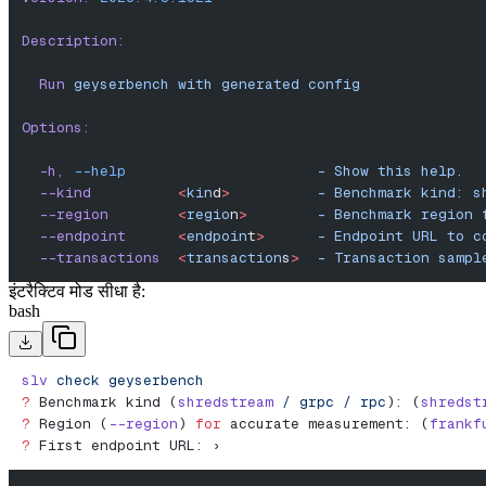
Description:
  Run
 geyserbench
 with
 generated
 config
Options:
  -h,
 --help
                      -
 Show
 this
 help.
  --kind
          <
kin
d
>
          -
 Benchmark
 kind:
 s
  --region
        <
regio
n
>
        -
 Benchmark
 region
 
  --endpoint
      <
endpoin
t
>
      -
 Endpoint
 URL
 to
 c
  --transactions
  <
transaction
s
>
  -
 Transaction
 sampl
इंटरैक्टिव मोड सीधा है:
bash
slv
 check
 geyserbench
?
 Benchmark kind (
shredstream
 /
 grpc
 /
 rpc
): (
shredst
?
 Region (
--region
) 
for
 accurate measurement: (
frankf
?
 First endpoint URL: ›