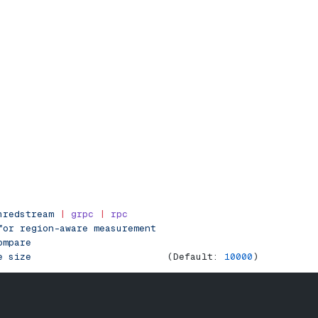
hredstream
 |
 grpc
 |
 rpc
for
 region-aware
 measurement
ompare
e
 size
                        (Default: 
10000
)