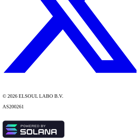
©
2026
ELSOUL LABO B.V.
AS200261