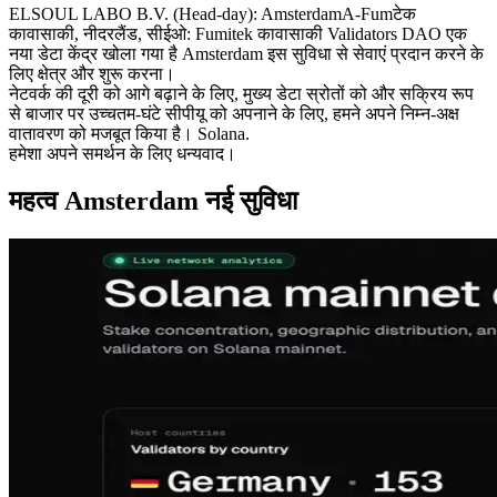
ELSOUL LABO B.V. (Head-day): AmsterdamA-Fumटेक
कावासाकी, नीदरलैंड, सीईओ: Fumitek कावासाकी Validators DAO एक
नया डेटा केंद्र खोला गया है Amsterdam इस सुविधा से सेवाएं प्रदान करने के
लिए क्षेत्र और शुरू करना।
नेटवर्क की दूरी को आगे बढ़ाने के लिए, मुख्य डेटा स्रोतों को और सक्रिय रूप
से बाजार पर उच्चतम-घंटे सीपीयू को अपनाने के लिए, हमने अपने निम्न-अक्ष
वातावरण को मजबूत किया है। Solana.
हमेशा अपने समर्थन के लिए धन्यवाद।
महत्व Amsterdam नई सुविधा