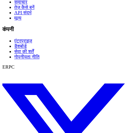
समाचार
तेज़ कैसे बनें
API संदर्भ
मूल्य
कंपनी
एंटरप्राइज़
डैशबोर्ड
सेवा की शर्तें
गोपनीयता नीति
ERPC