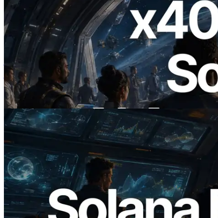
2026.07.04
ERPC ने x402 समर्थित Solana RPC लॉन्च
किया — AI एजेंट अब जरूरत के API के लिए ऑन-
डिमांड भुगतान कर सकते हैं
यह लेख पढ़ें