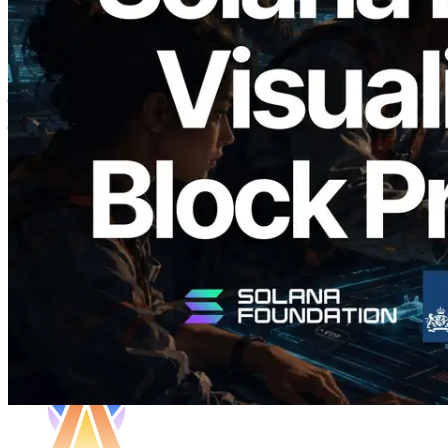
2026.05.24
Validators Solutions ने Solana Block
Analyzer लॉन्च किया — प्रति-slot ब्लॉक
उत्पादन समय और नियुक्त वैलिडेटर का
विज़ुअलाइज़ेशन
यह लेख पढ़ें
और लोड करें