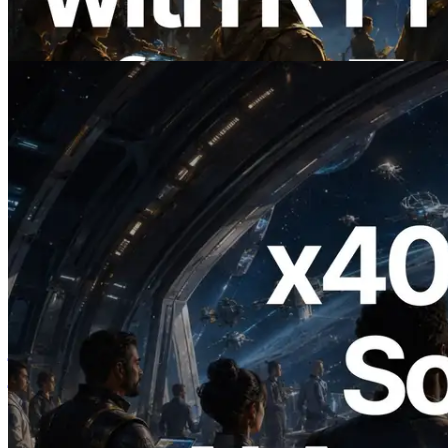
Information API भी लॉन्च
यह लेख पढ़ें
2026.07.04
ERPC ने x402 समर्थित Solana RPC लॉन्च
किया — AI एजेंट अब जरूरत के API के लिए ऑन-
डिमांड भुगतान कर सकते हैं
यह लेख पढ़ें