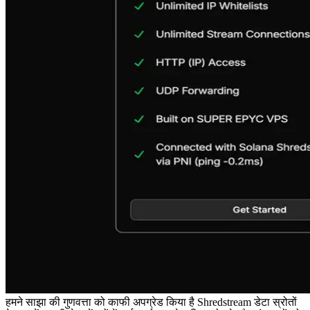
हमने साझा की गुणवत्ता को काफी अपग्रेड किया है Shredstream डेटा स्रोतों