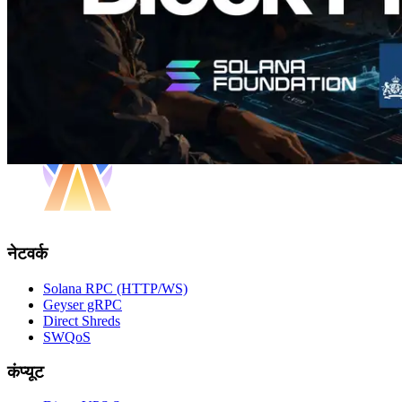
नेटवर्क
Solana RPC (HTTP/WS)
Geyser gRPC
Direct Shreds
SWQoS
कंप्यूट