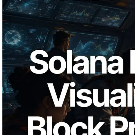
2026.05.24
Validators Solutions ने Solana Block
Analyzer लॉन्च किया — प्रति-slot ब्लॉक
उत्पादन समय और नियुक्त वैलिडेटर का
विज़ुअलाइज़ेशन
यह लेख पढ़ें
और लोड करें