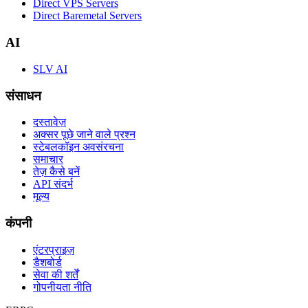
Direct VPS Servers
Direct Baremetal Servers
AI
SLV AI
संसाधन
दस्तावेज़
अक्सर पूछे जाने वाले प्रश्न
स्टेबलकॉइन अवसंरचना
समाचार
तेज़ कैसे बनें
API संदर्भ
मूल्य
कंपनी
एंटरप्राइज़
डैशबोर्ड
सेवा की शर्तें
गोपनीयता नीति