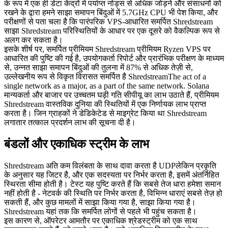
के रूप में एक ही डेटा केंद्रों में पर्याप्त नोड्स से अधिक जोड़ने और संसाधनों को
रखने के द्वारा हमने साझा समापन बिंदुओं में 5.7GHz CPU भी पेश किया, और
परीक्षणों से पता चला है कि पारंपरिक VPS-आधारित समर्पित Shredstream
साझा Shredstream परिस्थितियों के आधार पर एक दूसरे को वैकल्पिक रूप से
अलग कर सकता है।
इसके शीर्ष पर, समर्पित प्रीमियम Shredstream प्रीमियम Ryzen VPS पर
आधारित की पुष्टि की गई है, उपयोगकर्ता रिपोर्ट और प्रारंभिक परीक्षण के माध्यम
से, उन्नत साझा समापन बिंदुओं की तुलना में 87% से अधिक तेज़ी से,
उल्लेखनीय रूप से विकृत विरासत समर्पित है ShredstreamThe act of a
single network as a major, as a part of the same network. Solana
मान्यकर्ता और बाजार पर उच्चतम घड़ी गति सीपीयू का लाभ उठाते हैं, प्रीमियम
Shredstream वास्तविक दुनिया की स्थितियों में एक निर्णायक लाभ प्राप्त
करता है। जिन ग्राहकों ने डेडिकेटेड से माइग्रेट किया था Shredstream
लगातार तत्काल प्रदर्शन लाभ की सूचना दी है।
बंडलों और एकाधिक स्ट्रीम के लाभ
Shredstream अति कम विलंबता के साथ दावा करता है UDPलेकिन प्रकृति
के अनुसार यह जिटर है, और एक सदस्यता पर निर्भर करता है, इसमें अंतर्निहित
स्थिरता सीमा होती है। टेस्ट यह पुष्टि करते हैं कि सबसे तेज धारा हमेशा समान
नहीं होती है - नेटवर्क की स्थिति पर निर्भर करता है, विभिन्न धाराएं सबसे तेज़ हो
सकती हैं, और कुछ मामलों में साझा किया गया है, साझा किया गया है।
Shredstream यहां तक कि समर्पित लोगों से पहले भी पहुंच सकता है।
इस कारण से, ऑपरेटर आमतौर पर एकाधिक श्रेडस्ट्रीम को एक साथ