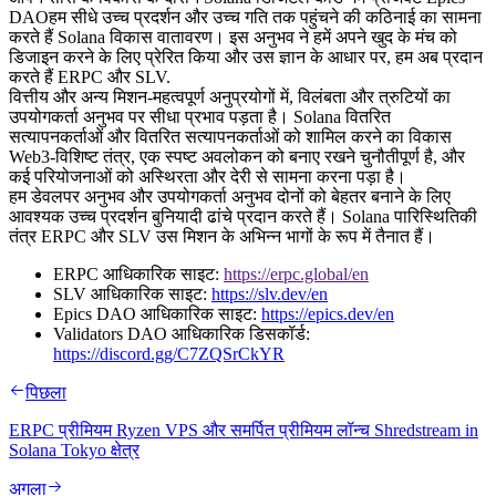
DAOहम सीधे उच्च प्रदर्शन और उच्च गति तक पहुंचने की कठिनाई का सामना
करते हैं Solana विकास वातावरण। इस अनुभव ने हमें अपने खुद के मंच को
डिजाइन करने के लिए प्रेरित किया और उस ज्ञान के आधार पर, हम अब प्रदान
करते हैं ERPC और SLV.
वित्तीय और अन्य मिशन-महत्वपूर्ण अनुप्रयोगों में, विलंबता और त्रुटियों का
उपयोगकर्ता अनुभव पर सीधा प्रभाव पड़ता है। Solana वितरित
सत्यापनकर्ताओं और वितरित सत्यापनकर्ताओं को शामिल करने का विकास
Web3-विशिष्ट तंत्र, एक स्पष्ट अवलोकन को बनाए रखने चुनौतीपूर्ण है, और
कई परियोजनाओं को अस्थिरता और देरी से सामना करना पड़ा है।
हम डेवलपर अनुभव और उपयोगकर्ता अनुभव दोनों को बेहतर बनाने के लिए
आवश्यक उच्च प्रदर्शन बुनियादी ढांचे प्रदान करते हैं। Solana पारिस्थितिकी
तंत्र ERPC और SLV उस मिशन के अभिन्न भागों के रूप में तैनात हैं।
ERPC आधिकारिक साइट:
https://erpc.global/en
SLV आधिकारिक साइट:
https://slv.dev/en
Epics DAO आधिकारिक साइट:
https://epics.dev/en
Validators DAO आधिकारिक डिसकॉर्ड:
https://discord.gg/C7ZQSrCkYR
पिछला
ERPC प्रीमियम Ryzen VPS और समर्पित प्रीमियम लॉन्च Shredstream in
Solana Tokyo क्षेत्र
अगला