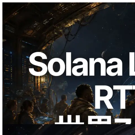
2026.08.05
ERPC、Solana Leader Slot APIを世界7
リージョンのping計測に拡張—
Validators Information APIも公開
この記事を読む