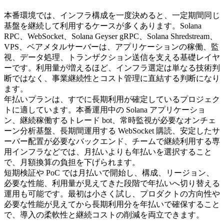
本番環境では、インフラ構成を一度決めると、一定期間同じ
基盤を継続して利用するケースが多くあります。Solana
RPC、WebSocket、Solana Geyser gRPC、Solana Shredstream、
VPS、ベアメタルサーバーは、アプリケーションの稼働、監
視、データ処理、トランザクション送信を支える基礎レイヤ
ーです。利用量が増えるほど、インフラ選定は単なる技術判
断ではなく、事業継続性とコスト管理に直結する判断になり
ます。
年払いプランは、すでに長期利用が確定しているプロジェク
トに適しています。本番運用中の Solana アプリケーショ
ン、継続稼働するトレード bot、常時監視が必要なオンチェ
ーン分析基盤、長期間運用する WebSocket 購読、安定したサ
ーバー配置が必要なバックエンド、チームで継続利用する専
用インフラなどでは、月払いよりも年払いを選択すること
で、月額換算の負担を下げられます。
短期検証や PoC では月払いで開始し、構成、リージョン、
必要な性能、利用量が見えてきた段階で年払いへ切り替える
運用も可能です。最初は小さく試し、プロダクトの方向性や
必要な性能が見えてから長期利用分を年払いで確保すること
で、導入の柔軟性と継続コストの削減を両立できます。