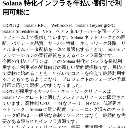
Solana 特化インフラを年払い割引で利
用可能に
ERPC は、Solana RPC、WebSocket、Solana Geyser gRPC、
Solana Shredstream、VPS、ベアメタルサーバーを同一プラッ
トフォーム上で提供しています。Solana ネットワークとの距
離、バリデータ品質、サーバー性能、ネットワーク経路、リ
アルタイムデータ配信を一体で最適化することで、Solana ア
プリケーションの実行品質を支えるインフラ基盤です。
今回の年払いプランは、この Solana 特化インフラを長期利
用するご利用者の皆様向けの新しい契約選択肢です。月払い
で柔軟に始めることも、年払いでコストを抑えて継続利用す
ることもできるようになり、プロジェクトのフェーズや予算
計画に応じて選択しやすくなりました。
ERPC が採用するサーバー・ネットワークリソースは、
Solana ワークロードに適したプレミアムリソースに限定され
ています。高性能 CPU、十分なメモリ、NVMe、低遅延ネ
ットワーク、Solana に近い配置、チューニング済みのネット
ワーク経路は、一般的な余剰リソースではなく、継続的な需
要がある限られたインフラ資源です。
こうしたプレミアムリソースは、需要、調達環境、データセ