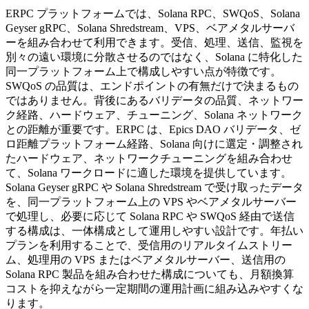
ERPC プラットフォームでは、Solana RPC、SWQoS、Solana
Geyser gRPC、Solana Shredstream、VPS、ベアメタルサーバ
ーを組み合わせて利用できます。受信、処理、送信、監視を
別々の遠い環境に分散させるのではなく、Solana に特化した
同一プラットフォーム上で構成しやすい点が特徴です。
SWQoS の品質は、エンドポイントの有無だけで決まるもの
ではありません。背後にあるバリデータの品質、ネットワー
ク経路、ハードウェア、チューニング、Solana ネットワーク
との距離が重要です。ERPC は、Epics DAO バリデータ、ゼ
ロ距離プラットフォーム経路、Solana 向けに選定・調整され
たハードウェア、ネットワークチューニングを組み合わせ
て、Solana ワークロードに適した環境を提供しています。
Solana Geyser gRPC や Solana Shredstream で受け取ったデータ
を、同一プラットフォーム上の VPS やベアメタルサーバー
で処理し、必要に応じて Solana RPC や SWQoS 経由で送信
する構成は、一体構成として運用しやすい設計です。年払い
プランを利用することで、受信用のリアルタイムストリー
ム、処理用の VPS またはベアメタルサーバー、送信用の
Solana RPC 製品を組み合わせた構成についても、月額換算
コストを抑えながら一定期間の運用計画に組み込みやすくな
ります。