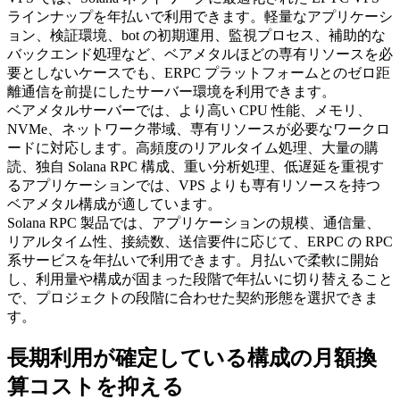
ラインナップを年払いで利用できます。軽量なアプリケーシ
ョン、検証環境、bot の初期運用、監視プロセス、補助的な
バックエンド処理など、ベアメタルほどの専有リソースを必
要としないケースでも、ERPC プラットフォームとのゼロ距
離通信を前提にしたサーバー環境を利用できます。
ベアメタルサーバーでは、より高い CPU 性能、メモリ、
NVMe、ネットワーク帯域、専有リソースが必要なワークロ
ードに対応します。高頻度のリアルタイム処理、大量の購
読、独自 Solana RPC 構成、重い分析処理、低遅延を重視す
るアプリケーションでは、VPS よりも専有リソースを持つ
ベアメタル構成が適しています。
Solana RPC 製品では、アプリケーションの規模、通信量、
リアルタイム性、接続数、送信要件に応じて、ERPC の RPC
系サービスを年払いで利用できます。月払いで柔軟に開始
し、利用量や構成が固まった段階で年払いに切り替えること
で、プロジェクトの段階に合わせた契約形態を選択できま
す。
長期利用が確定している構成の月額換
算コストを抑える