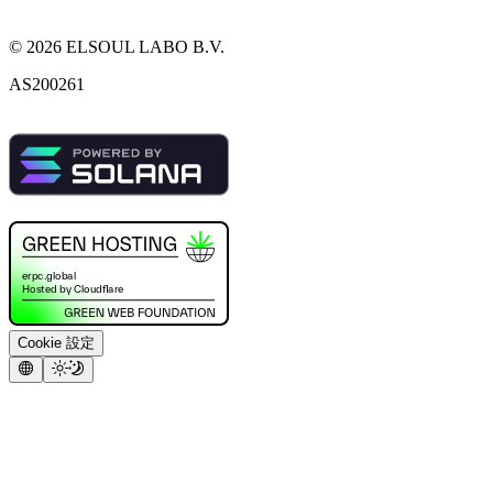
©
2026
ELSOUL LABO B.V.
AS200261
Cookie 設定