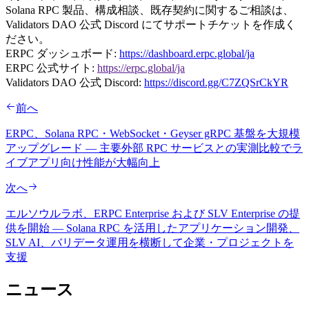
Solana RPC 製品、構成相談、既存契約に関するご相談は、
Validators DAO 公式 Discord にてサポートチケットを作成く
ださい。
ERPC ダッシュボード:
https://dashboard.erpc.global/ja
ERPC 公式サイト:
https://erpc.global/ja
Validators DAO 公式 Discord:
https://discord.gg/C7ZQSrCkYR
前へ
ERPC、Solana RPC・WebSocket・Geyser gRPC 基盤を大規模
アップグレード — 主要外部 RPC サービスとの実測比較でラ
イブアプリ向け性能が大幅向上
次へ
エルソウルラボ、ERPC Enterprise および SLV Enterprise の提
供を開始 — Solana RPC を活用したアプリケーション開発、
SLV AI、バリデータ運用を横断して企業・プロジェクトを
支援
ニュース