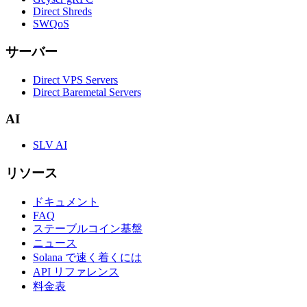
Direct Shreds
SWQoS
サーバー
Direct VPS Servers
Direct Baremetal Servers
AI
SLV AI
リソース
ドキュメント
FAQ
ステーブルコイン基盤
ニュース
Solana で速く着くには
API リファレンス
料金表