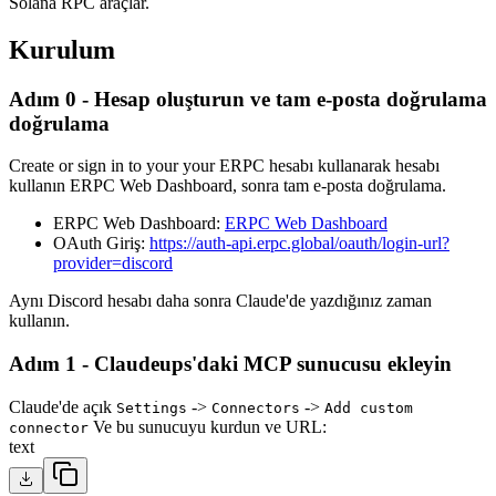
Solana RPC araçlar.
Kurulum
Adım 0 - Hesap oluşturun ve tam e-posta doğrulama
doğrulama
Create or sign in to your your ERPC hesabı kullanarak hesabı
kullanın ERPC Web Dashboard, sonra tam e-posta doğrulama.
ERPC Web Dashboard:
ERPC Web Dashboard
OAuth Giriş:
https://auth-api.erpc.global/oauth/login-url?
provider=discord
Aynı Discord hesabı daha sonra Claude'de yazdığınız zaman
kullanın.
Adım 1 - Claudeups'daki MCP sunucusu ekleyin
Claude'de açık
->
->
Settings
Connectors
Add custom
Ve bu sunucuyu kurdun ve URL:
connector
text