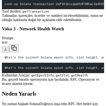
Look up Solana transaction 2qf1KikxxgqmtHFVMhaLSaAhDG
Tool denilen:
getTransaction
Talimatlar, işaretçiler, ücretler ve statüleri inceleyebilirsiniz, sonra ne
olduğu hakkında doğal bir açıklama elde edebilirsiniz.
Vaka 3 - Network Health Watch
Prompt:
text
What's the current Solana epoch info, slot height, an
What's the current Solana epoch info, slot height, an
Kullanılan Araçlar:
,
,
getEpochInfo
getSlot
getHealth
Bu, geçerli biratör operasyonu için faydalıdır, RPC Operasyon ve
ticaret sistemi izleme.
Neden Yararlı
Ne zaman başladı SolanaDoğruyu inşa edin RPC Her hedef için