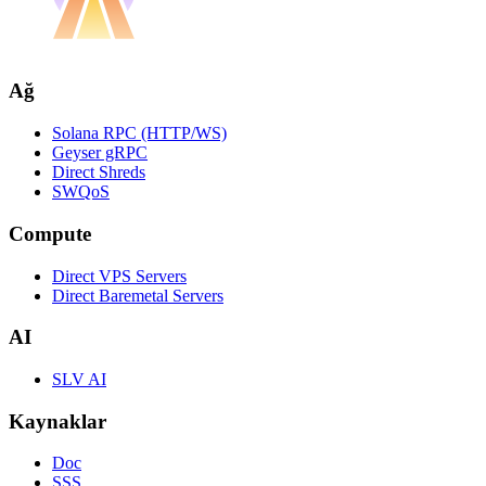
Ağ
Solana RPC (HTTP/WS)
Geyser gRPC
Direct Shreds
SWQoS
Compute
Direct VPS Servers
Direct Baremetal Servers
AI
SLV AI
Kaynaklar
Doc
SSS