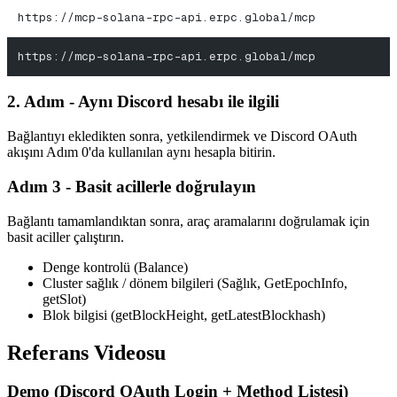
https://mcp-solana-rpc-api.erpc.global/mcp
https://mcp-solana-rpc-api.erpc.global/mcp
2. Adım - Aynı Discord hesabı ile ilgili
Bağlantıyı ekledikten sonra, yetkilendirmek ve Discord OAuth
akışını Adım 0'da kullanılan aynı hesapla bitirin.
Adım 3 - Basit acillerle doğrulayın
Bağlantı tamamlandıktan sonra, araç aramalarını doğrulamak için
basit aciller çalıştırın.
Denge kontrolü (Balance)
Cluster sağlık / dönem bilgileri (Sağlık, GetEpochInfo,
getSlot)
Blok bilgisi (getBlockHeight, getLatestBlockhash)
Referans Videosu
Demo (Discord OAuth Login + Method Listesi)