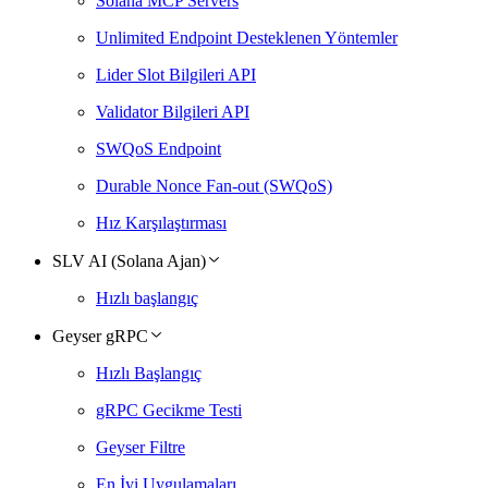
Solana MCP Servers
Unlimited Endpoint Desteklenen Yöntemler
Lider Slot Bilgileri API
Validator Bilgileri API
SWQoS Endpoint
Durable Nonce Fan-out (SWQoS)
Hız Karşılaştırması
SLV AI (Solana Ajan)
Hızlı başlangıç
Geyser gRPC
Hızlı Başlangıç
gRPC Gecikme Testi
Geyser Filtre
En İyi Uygulamaları