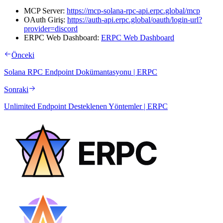
MCP Server:
https://mcp-solana-rpc-api.erpc.global/mcp
OAuth Giriş:
https://auth-api.erpc.global/oauth/login-url?
provider=discord
ERPC Web Dashboard:
ERPC Web Dashboard
Önceki
Solana RPC Endpoint Dokümantasyonu | ERPC
Sonraki
Unlimited Endpoint Desteklenen Yöntemler | ERPC