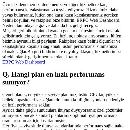
Ücretsiz denememizi denemenizi ve diğer hizmetlere karşı
performansı karşılaştırmanızı teşvik ediyoruz. Hizmetimizi daha
yavaş bulursanız, lütfen ona karşı karşı karşılaştırmanız gereken
belirli koşulları ve rakipleri bize bildirin. ERPC Web Dashboard.
Nedeni tanımlayacağız ve daha da hız geliştireceğiz.
Müşteri geri bildirimine dayanan gecikme süresini sürekli olarak
geliştirmek için çalışıyoruz. En hızlı uç noktası arıyorsanız, lütfen
bizimle ayrıntılı bilgi paylaşın. Rakiplere karşı belirli ölçümler ve
karşılaştırma koşulları sağlamak, üstün performansı sunmamıza
olanak sağlar.Bu geri bildirimlere dayalı yaklaşım, hizmetlerimizi
sürekli olarak geliştirmemize olanak tanır.
ERPC Web Dashboard
Q. Hangi plan en hızlı performans
sunuyor?
Genel olarak, en yüksek seviye planımız, üstün CPUlar, yüksek
bellek kapasiteleri ve sağlam donanım konfigürasyonları nedeniyle
en hızlı performans sağlar.
Ayrıca daha güçlü sunuculara ihtiyaç duyuyorsanız özel çözümler
sunuyoruz, ancak standart planlarımız optimal fiyat performans
oranları sunmak için tasarlanmıştır.
Her fiyat seviyesinde dünya standartlarında performans sağlamakta