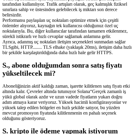
tarafından kullanılıyor. Trafik artışları olarak, geç kalmışlık fiziksel
sınırlara sahip ve üstesinden gelebilecek iş miktarı son derece
belirsizdir.
Performansı paylaşılan uç noktaları optimize etmek için çeşitli
önlemler alıyoruz, kaynağın tek kullanıcısı olduğunuz özel uç
noktalarıyla. Bu, diğer kullanıcılar tarafından tamamen etkilenmez,
sürekli istikrarlı ve hızlı cevaplar sağlamak anlamına gelir.
Ayrıca, adanmış uç noktaları iletişim seçenekleri sunmadan sağlar
TLSgibi, HTTP........ TLS elhake (yaklaşık 20ms), iletişim daha hızlı
bir şekilde karşılaştırıldığında daha hızlı hale gelir HTTPS.
S., abone olduğumdan sonra satış fiyatı
yükseltilecek mi?
Aboneliğinizin aktif kaldığı zaman, işarette kilitlenen satış fiyatı etki
altında kalır. Çevreler altında tutunuyor Solana“Gerçek zamanlı iş
yükü global olarak azdır ve uzun vadede fiyatların yukarı doğru
adım atmaya karar veriyoruz. Yüksek hacimli konfigürasyonlar ve
yüksek talep edilen bölgeler en hızlı şekilde satıyor, bu yüzden
mevcut promosyon fiyatında kilitlenmenin en pahalı seçenek
olduğunu gösteriyoruz.
S. kripto ile ödeme yapmak istiyorum