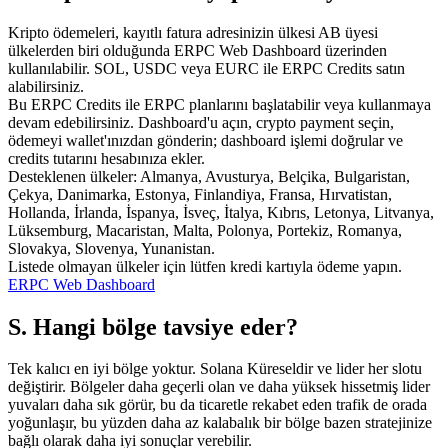
Kripto ödemeleri, kayıtlı fatura adresinizin ülkesi AB üyesi
ülkelerden biri olduğunda ERPC Web Dashboard üzerinden
kullanılabilir. SOL, USDC veya EURC ile ERPC Credits satın
alabilirsiniz.
Bu ERPC Credits ile ERPC planlarını başlatabilir veya kullanmaya
devam edebilirsiniz. Dashboard'u açın, crypto payment seçin,
ödemeyi wallet'ınızdan gönderin; dashboard işlemi doğrular ve
credits tutarını hesabınıza ekler.
Desteklenen ülkeler: Almanya, Avusturya, Belçika, Bulgaristan,
Çekya, Danimarka, Estonya, Finlandiya, Fransa, Hırvatistan,
Hollanda, İrlanda, İspanya, İsveç, İtalya, Kıbrıs, Letonya, Litvanya,
Lüksemburg, Macaristan, Malta, Polonya, Portekiz, Romanya,
Slovakya, Slovenya, Yunanistan.
Listede olmayan ülkeler için lütfen kredi kartıyla ödeme yapın.
ERPC Web Dashboard
S. Hangi bölge tavsiye eder?
Tek kalıcı en iyi bölge yoktur. Solana Küreseldir ve lider her slotu
değiştirir. Bölgeler daha geçerli olan ve daha yüksek hissetmiş lider
yuvaları daha sık görür, bu da ticaretle rekabet eden trafik de orada
yoğunlaşır, bu yüzden daha az kalabalık bir bölge bazen stratejinize
bağlı olarak daha iyi sonuçlar verebilir.