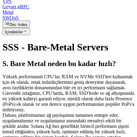
VPS
Geyser gRPC
Metal
SWQoS
Doc Index
İçindekiler
SSS - Bare-Metal Servers
S. Bare Metal neden bu kadar hızlı?
Yüksek performanslı CPU'lar, RAM ve NVMe SSD'leri kullanmak
için ek olarak, ortak tedarikçilerimizi geniş deneyime dayanarak,
aynı özelliklerin donanımından bile en iyi performans sağlamak.
Güvenilir ortağımız, CPU'larda, RAM, SSD'lerde ve ağ altyapısında
en yüksek kaliteyi garanti ediyor, sürekli olarak daha fazla Presence
(PoPs) ek olarak ve son derece uygun performansları popüler PoPs'a
indiriyoruz.
Dahası, platformumuz ağ paylaşımını tamamen entegre eder,
uygulamalarınız ve uygulamanız arasındaki mesafeyi etkili bir
şekilde azaltır. Solana Ağ hızı genellikle birincil performans şişeni
temsil ettiğinden, yüksek hızlı, optimize edilmiş bir yüksek hızlı,