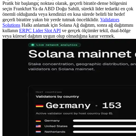
Pratik bir başlangıç noktası olarak, geçerli biratör-dense bölgesini
seçin Frankfurt Ya da ABD Doğu Sahili, sürekli lider tedariki en çok
önemli olduğunda veya kendinizi en kısa sürede belirli bir hedef
geçerli biratöre yakın bir yerde tutmak önceliklidir.
Validators
Solutions
Halkı anlamak için Solana Ağ dağıtım, sonra ağ dağıtımını
kullanın
ERPC Lider Slot API
ve gerçek ölçümler tekil, dual-bölge
veya küresel dağıtım uygun olup olmadığına karar vermek.