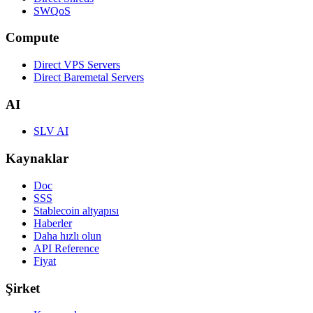
SWQoS
Compute
Direct VPS Servers
Direct Baremetal Servers
AI
SLV AI
Kaynaklar
Doc
SSS
Stablecoin altyapısı
Haberler
Daha hızlı olun
API Reference
Fiyat
Şirket