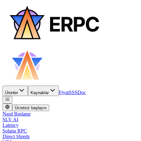
Fiyat
SSS
Doc
Ürünler
Kaynaklar
Ücretsiz başlayın
Nasıl Başlanır
SLV AI
Latency
Solana RPC
Direct Shreds