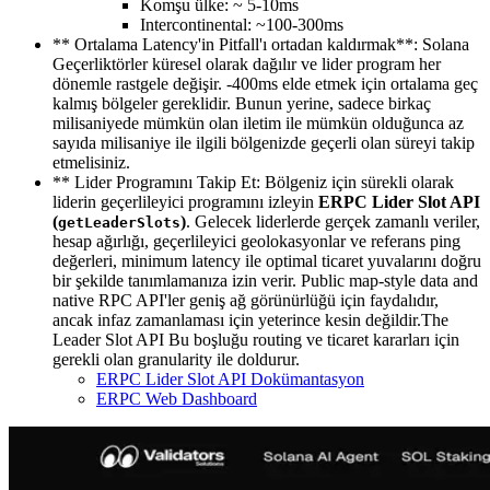
Komşu ülke: ~ 5-10ms
Intercontinental: ~100-300ms
** Ortalama Latency'in Pitfall'ı ortadan kaldırmak**: Solana
Geçerliktörler küresel olarak dağılır ve lider program her
dönemle rastgele değişir. -400ms elde etmek için ortalama geç
kalmış bölgeler gereklidir. Bunun yerine, sadece birkaç
milisaniyede mümkün olan iletim ile mümkün olduğunca az
sayıda milisaniye ile ilgili bölgenizde geçerli olan süreyi takip
etmelisiniz.
** Lider Programını Takip Et: Bölgeniz için sürekli olarak
liderin geçerlileyici programını izleyin
ERPC Lider Slot API
(
)
. Gelecek liderlerde gerçek zamanlı veriler,
getLeaderSlots
hesap ağırlığı, geçerlileyici geolokasyonlar ve referans ping
değerleri, minimum latency ile optimal ticaret yuvalarını doğru
bir şekilde tanımlamanıza izin verir. Public map-style data and
native RPC API'ler geniş ağ görünürlüğü için faydalıdır,
ancak infaz zamanlaması için yeterince kesin değildir.The
Leader Slot API Bu boşluğu routing ve ticaret kararları için
gerekli olan granularity ile doldurur.
ERPC Lider Slot API Dokümantasyon
ERPC Web Dashboard