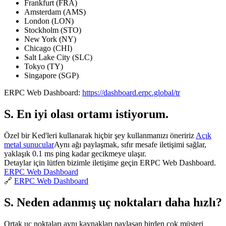
Frankfurt (FRA)
Amsterdam (AMS)
London (LON)
Stockholm (STO)
New York (NY)
Chicago (CHI)
Salt Lake City (SLC)
Tokyo (TY)
Singapore (SGP)
ERPC Web Dashboard:
https://dashboard.erpc.global/tr
S. En iyi olası ortamı istiyorum.
Özel bir Ked'leri kullanarak hiçbir şey kullanmanızı öneririz
Açık
metal sunucular
Aynı ağı paylaşmak, sıfır mesafe iletişimi sağlar,
yaklaşık 0.1 ms ping kadar gecikmeye ulaşır.
Detaylar için lütfen bizimle iletişime geçin ERPC Web Dashboard.
ERPC Web Dashboard
🔗
ERPC Web Dashboard
S. Neden adanmış uç noktaları daha hızlı?
Ortak uç noktaları aynı kaynakları paylaşan birden çok müşteri