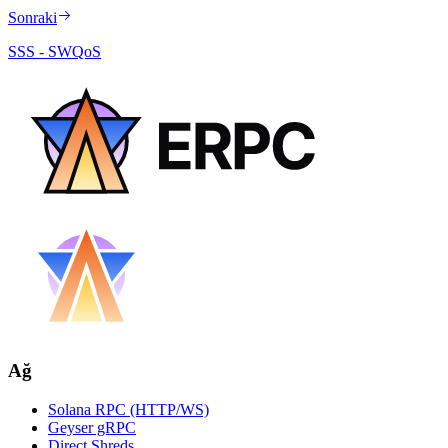
Sonraki
SSS - SWQoS
Ağ
Solana RPC (HTTP/WS)
Geyser gRPC
Direct Shreds