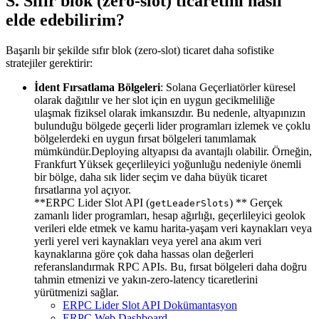
S. Sıfır blok (zero-slot) ticaretini nasıl
elde edebilirim?
Başarılı bir şekilde sıfır blok (zero-slot) ticaret daha sofistike
stratejiler gerektirir:
İdent Fırsatlama Bölgeleri
: Solana Geçerliatörler küresel
olarak dağıtılır ve her slot için en uygun gecikmeliliğe
ulaşmak fiziksel olarak imkansızdır. Bu nedenle, altyapınızın
bulunduğu bölgede geçerli lider programları izlemek ve çoklu
bölgelerdeki en uygun fırsat bölgeleri tanımlamak
mümkündür.Deploying altyapısı da avantajlı olabilir. Örneğin,
Frankfurt Yüksek geçerlileyici yoğunluğu nedeniyle önemli
bir bölge, daha sık lider seçim ve daha büyük ticaret
fırsatlarına yol açıyor.
**ERPC Lider Slot API (
) ** Gerçek
getLeaderSlots
zamanlı lider programları, hesap ağırlığı, geçerlileyici geolok
verileri elde etmek ve kamu harita-yaşam veri kaynakları veya
yerli yerel veri kaynakları veya yerel ana akım veri
kaynaklarına göre çok daha hassas olan değerleri
referanslandırmak RPC APIs. Bu, fırsat bölgeleri daha doğru
tahmin etmenizi ve yakın-zero-latency ticaretlerini
yürütmenizi sağlar.
ERPC Lider Slot API Dokümantasyon
ERPC Web Dashboard