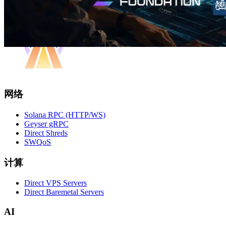
网络
Solana RPC (HTTP/WS)
Geyser gRPC
Direct Shreds
SWQoS
计算
Direct VPS Servers
Direct Baremetal Servers
AI