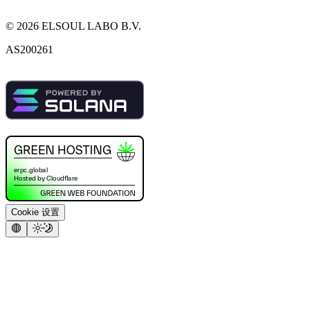
©
2026
ELSOUL LABO B.V.
AS200261
Cookie 设置