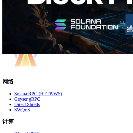
网络
Solana RPC (HTTP/WS)
Geyser gRPC
Direct Shreds
SWQoS
计算