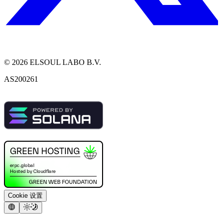
©
2026
ELSOUL LABO B.V.
AS200261
Cookie 设置