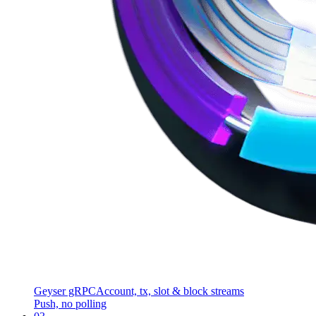
Geyser gRPC
Account, tx, slot & block streams
Push, no polling