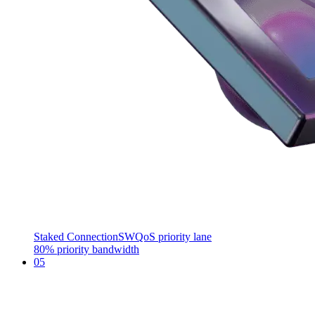
Staked Connection
SWQoS priority lane
80% priority bandwidth
05