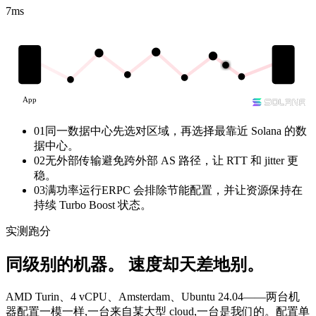
7
ms
App
01
同一数据中心
先选对区域，再选择最靠近 Solana 的数
据中心。
02
无外部传输
避免跨外部 AS 路径，让 RTT 和 jitter 更
稳。
03
满功率运行
ERPC 会排除节能配置，并让资源保持在
持续 Turbo Boost 状态。
实测跑分
同级别的机器。
速度却天差地别。
AMD Turin、4 vCPU、Amsterdam、Ubuntu 24.04——两台机
器配置一模一样,一台来自某大型 cloud,一台是我们的。配置单