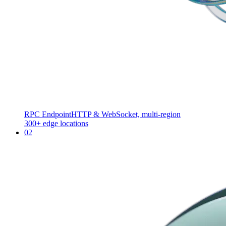
RPC Endpoint
HTTP & WebSocket, multi-region
300+ edge locations
02