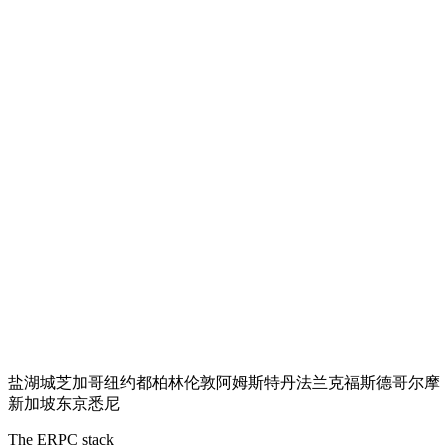
盐湖城
芝加哥
纽约
都柏林
伦敦
阿姆斯特丹
法兰克福
斯德哥尔摩
新加坡
东京
悉尼
The ERPC stack