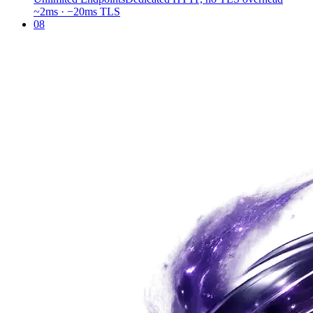
~2ms · −20ms TLS
08