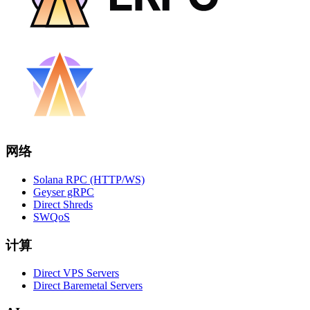
网络
Solana RPC (HTTP/WS)
Geyser gRPC
Direct Shreds
SWQoS
计算
Direct VPS Servers
Direct Baremetal Servers