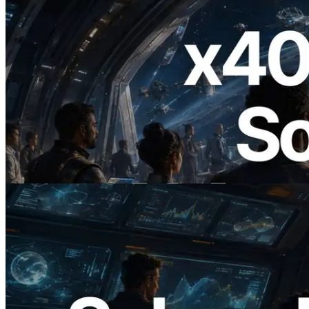
2026.07.04
ERPC startet x402-fähige Solana RPC —
Der Beginn einer Ära, in der KI-Agenten
APIs bei Bedarf bezahlen
Artikel lesen