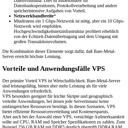
Datenvolumina. Dies ist insbesondere für
Datenbankoperationen, Protokollverarbeitung und andere
speicherintensive Aufgaben von Vorteil.
Netzwerkbandbreite
*
Mindestens ein 1 Gbps-Netzwerk ist nötig, aber ein 10 Gbps-
Netzwerk wird empfohlen.
Hochgeschwindigkeitsnetzinfrastruktur profitiert erheblich
von der Echtzeit-Datenübertragung und dem Umgang mit
großen Transaktionsvolumen.
Die Kombination dieser Elemente sorgt dafür, daß Bare-Metal-
Server erreicht höchste Leistung.
Vorteile und Anwendungsfälle VPS
Der primäre Vorteil VPS ist Wirtschaftlichkeit. Bare-Metal-Server
sind leistungsfähig, bieten aber mehr Leistung als für viele
Anwendungen erforderlich.
VPS besonders geeignet für leichte Skripte und geographisch
verteilte Anwendungen, bei denen jede Serverinstanz keine
umfangreichen Ressourcen benötigt. In diesen Szenarien, VPS
bietet effiziente Ressourcenverteilung und Kostenersparnis.
Aber auch bei der Auswahl einer VPS, vorsichtige Aufmerksamkeit
sollte auf CPU, RAM und Speicher Spezifikationen zu zahlen. Zum
Beispiel 256 GB RAM mit DDR5 deutlich übertrifft DDR4 RAM