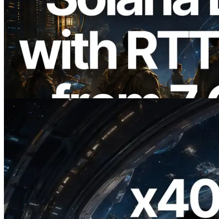
2026.08.05
ERPC erweitert Solana Leader Slot API
um Ping-Messung aus 7 globalen
Regionen — Validators Information API
ebenfalls gestartet
Artikel lesen
2026.07.04