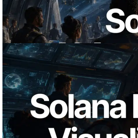
ERPC startet x402-fähige Solana RPC —
Der Beginn einer Ära, in der KI-Agenten
APIs bei Bedarf bezahlen
Artikel lesen
2026.05.24
Validators Solutions veröffentlicht Solana
Block Analyzer – Visualisierung der