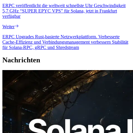
ERPC veröffentlicht die weltweit schnellste Uhr Geschwindigkeit
5,7 GHz “SUPER EPYC VPS” für Solana, jetzt in Frankfurt
verfügbar
Weiter
ERPC Upgrades Rust-basierte Netzwerkplattform. Verbesserte
Cache-Effizienz und Verbindungsmanagement verbessern Stabilität
für Solana-RPC, gRPC und Shredstream
Nachrichten