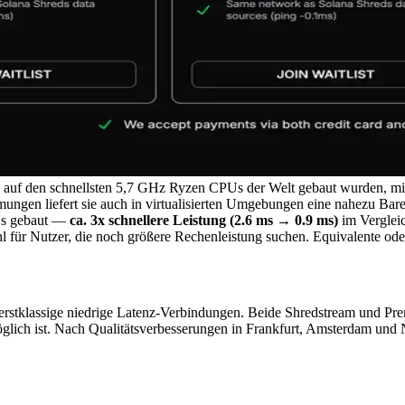
 die auf den schnellsten 5,7 GHz Ryzen CPUs der Welt gebaut wurde
ungen liefert sie auch in virtualisierten Umgebungen eine nahezu Bar
Us gebaut —
ca. 3x schnellere Leistung (2.6 ms → 0.9 ms)
im Vergle
l für Nutzer, die noch größere Rechenleistung suchen. Equivalente ode
erstklassige niedrige Latenz-Verbindungen. Beide Shredstream und 
möglich ist. Nach Qualitätsverbesserungen in Frankfurt, Amsterdam und 