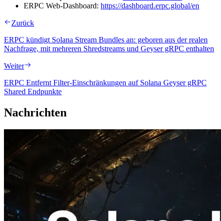
ERPC Web-Dashboard:
https://dashboard.erpc.global/en
Zurück
ERPC kündigt Solana Stream Bundles an: geboren aus der realen
Nachfrage, mit mehreren Shredstreams und Geyser gRPC enthalten
Weiter
ERPC Entfernt Filter-Einschränkungen auf Solana Geyser gRPC
Shared Endpunkte
Nachrichten