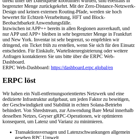
direkt unter der Datenquelle koordiniert wurden, sind ebenfalls in
begrenzter Menge zurückgekehrt. Mit der Zero-Distance-Netzwerk-
Design und keinen externen Routing-Pfade, werden sie hoch
bewertet für Echtzeit-Verarbeitung, HFT und Block-
Beobachtbarkeit Anwendungsfälle.
Inzwischen ist APP++ bereits in allen Regionen ausverkauft, und
nur APP und APP+ bleiben in sehr begrenzter Menge in Frankfurt
und New York. Inventar ist sehr begrenzt, so empfehlen wir
dringend, ein Ticket früh zu erstellen, wenn Sie sich für den Einsatz
entscheiden. Für Einkäufe, Wartelistenregistrierung oder weitere
Anfragen kontaktieren Sie uns bitte über die ERPC Web-
Dashboard.
ERPC Web-Dashboard:
https://dashboard.erpc.global/en
ERPC löst
Wir haben ein Null-entfernungsorientiertes Netzwerk und eine
dedizierte Infrastruktur aufgebaut, um jeden Faktor zu beseitigen,
der Geschwindigkeit und Stabilität in echten Solana-Betriebn
behindert. Von Shredstream, zur Anwendung Bare Metal innerhalb
desselben Netzes, Geyser gRPC-Operationen, wir optimieren
konsequent, um Latenz und Varianz zu minimieren.
Transaktionsversagen und Latenzschwankungen allgemein
gesehen RPC Umwelt