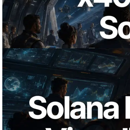
2026.07.04
ERPC startet x402-fähige Solana RPC —
Der Beginn einer Ära, in der KI-Agenten
APIs bei Bedarf bezahlen
Artikel lesen
2026.05.24
Validators Solutions veröffentlicht Solana