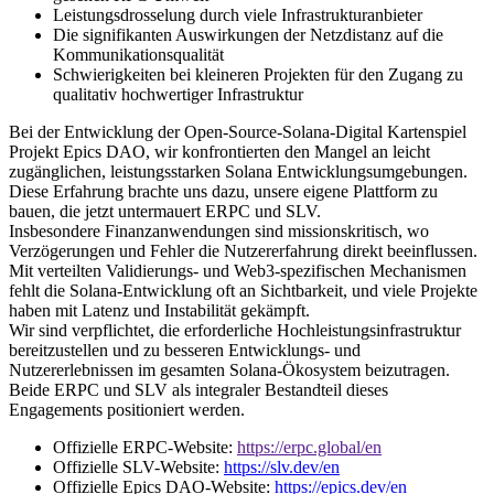
Leistungsdrosselung durch viele Infrastrukturanbieter
Die signifikanten Auswirkungen der Netzdistanz auf die
Kommunikationsqualität
Schwierigkeiten bei kleineren Projekten für den Zugang zu
qualitativ hochwertiger Infrastruktur
Bei der Entwicklung der Open-Source-Solana-Digital Kartenspiel
Projekt Epics DAO, wir konfrontierten den Mangel an leicht
zugänglichen, leistungsstarken Solana Entwicklungsumgebungen.
Diese Erfahrung brachte uns dazu, unsere eigene Plattform zu
bauen, die jetzt untermauert ERPC und SLV.
Insbesondere Finanzanwendungen sind missionskritisch, wo
Verzögerungen und Fehler die Nutzererfahrung direkt beeinflussen.
Mit verteilten Validierungs- und Web3-spezifischen Mechanismen
fehlt die Solana-Entwicklung oft an Sichtbarkeit, und viele Projekte
haben mit Latenz und Instabilität gekämpft.
Wir sind verpflichtet, die erforderliche Hochleistungsinfrastruktur
bereitzustellen und zu besseren Entwicklungs- und
Nutzererlebnissen im gesamten Solana-Ökosystem beizutragen.
Beide ERPC und SLV als integraler Bestandteil dieses
Engagements positioniert werden.
Offizielle ERPC-Website:
https://erpc.global/en
Offizielle SLV-Website:
https://slv.dev/en
Offizielle Epics DAO-Website:
https://epics.dev/en