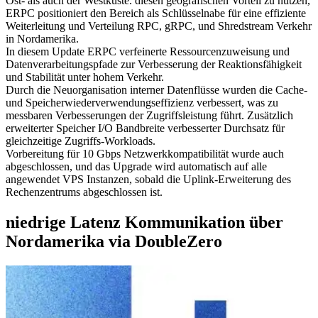
Ost- als auch der Westküste. diesen geografischen Vorteil zu nutzen,
ERPC positioniert den Bereich als Schlüsselnabe für eine effiziente
Weiterleitung und Verteilung RPC, gRPC, und Shredstream Verkehr
in Nordamerika.
In diesem Update ERPC verfeinerte Ressourcenzuweisung und
Datenverarbeitungspfade zur Verbesserung der Reaktionsfähigkeit
und Stabilität unter hohem Verkehr.
Durch die Neuorganisation interner Datenflüsse wurden die Cache-
und Speicherwiederverwendungseffizienz verbessert, was zu
messbaren Verbesserungen der Zugriffsleistung führt. Zusätzlich
erweiterter Speicher I/O Bandbreite verbesserter Durchsatz für
gleichzeitige Zugriffs-Workloads.
Vorbereitung für 10 Gbps Netzwerkkompatibilität wurde auch
abgeschlossen, und das Upgrade wird automatisch auf alle
angewendet VPS Instanzen, sobald die Uplink-Erweiterung des
Rechenzentrums abgeschlossen ist.
niedrige Latenz Kommunikation über
Nordamerika via DoubleZero