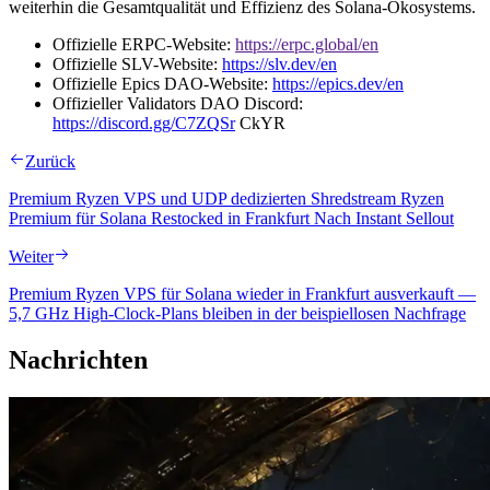
weiterhin die Gesamtqualität und Effizienz des Solana-Ökosystems.
Offizielle ERPC-Website:
https://erpc.global/en
Offizielle SLV-Website:
https://slv.dev/en
Offizielle Epics DAO-Website:
https://epics.dev/en
Offizieller Validators DAO Discord:
https://discord.gg/C7ZQSr
CkYR
Zurück
Premium Ryzen VPS und UDP dedizierten Shredstream Ryzen
Premium für Solana Restocked in Frankfurt Nach Instant Sellout
Weiter
Premium Ryzen VPS für Solana wieder in Frankfurt ausverkauft —
5,7 GHz High-Clock-Plans bleiben in der beispiellosen Nachfrage
Nachrichten