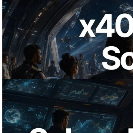
2026.07.04
ERPC startet x402-fähige Solana RPC —
Der Beginn einer Ära, in der KI-Agenten
APIs bei Bedarf bezahlen
Artikel lesen