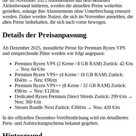
die im November 2025 Abonnements aus dem aktuellen
Aktienbestand initiieren, werden die aktuellen Preise weiterhin
genießen, solange ihre Abonnements ohne Unterbrechung erneuert
werden. Daher werden Nutzer, die sich im November anmelden, die
alten Preise beibehalten, die sich nach vorne bewegen.
Details der Preisanpassung
Ab Dezember 2025, monatliche Preise für Premium Ryzen VPS
und entsprechende Pläne werden wie folgt angepasst:
Premium Ryzen VPS (2 Kerne / 8 GB RAM) Zurück: 42 €/m
→ Neu: 64 €/m
Premium Ryzen VPS+ (4 Kerne / 16 GB RAM) Zurück:
€64/m → Neu: €96/m
Premium Ryzen VPS++ (8 Kerne / 32 GB RAM) Zurück:
€96/m → Neu: €128/m
Dedicated Ryzen Premium Direct Shreds Zurück: 299 €/m →
Neu: 360 €/m
Stream Bundle Next Zurück: €360/m → Neu: 420 €/m
In der offiziellen Dezember-Veröffentlichung wird ein detailliertes
Preis- und Aufstockungsschema bekannt gegeben.
Hintergrund