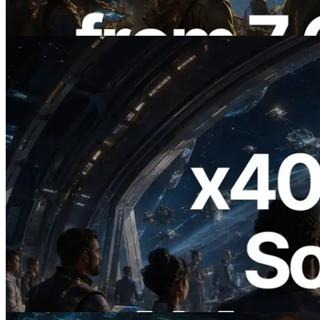
Artikel lesen
2026.07.04
ERPC startet x402-fähige Solana RPC —
Der Beginn einer Ära, in der KI-Agenten
APIs bei Bedarf bezahlen
Artikel lesen