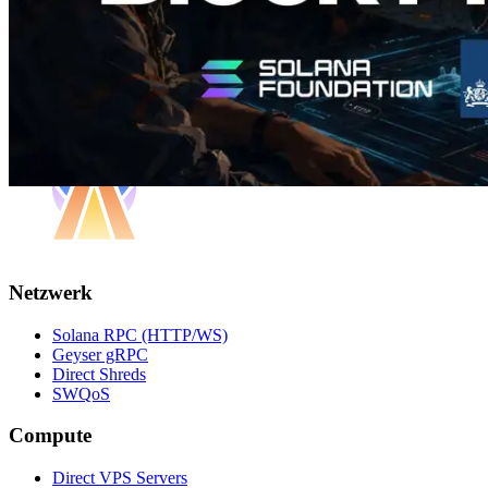
Netzwerk
Solana RPC (HTTP/WS)
Geyser gRPC
Direct Shreds
SWQoS
Compute
Direct VPS Servers