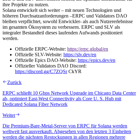
ihre Projekte zu nutzen.
Solana entwickelt sich weiter – mit neuen Technologien und
höheren Durchsatzanforderungen –ERPC und Validators DAO
bleiben verpflichtet, sowohl Entwickler- als auch Nutzererlebnisse
im gesamten Ökosystem zu verbessern. ERPC und SLV als
integraler Bestandteil dieses laufenden Aufwands positioniert
werden.
Offizielle ERPC-Website:
https://erpc.global/en
Offizielle SLV-Website:
https://slv.dev/en
Offizielle Epics DAO-Website:
https://epics.dev/en
Offizieller Validators DAO Discord:
https://discord.gg/C7ZQSr
CkYR
Zurück
ERPC schließt 10 Gbps Network Upgrade im Chicago Data Center
ab, optimiert East-West Connectivity als Core U. S. Hub mit
Dedicated Solana Fiber Network
Weiter
Die Premium-Bare-Metal-Server von ERPC für Solana werden
weltweit fast ausverkauft. Abgesehen von den letzten 3 Einheiten
werden die nächsten Restockungen in allen Regionen mehrere