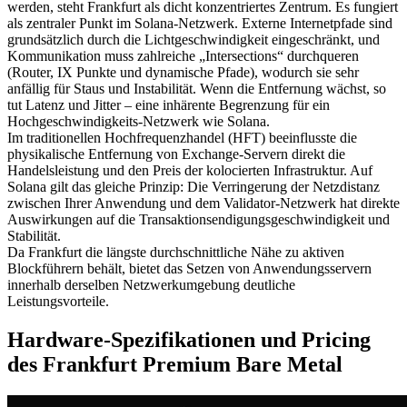
werden, steht Frankfurt als dicht konzentriertes Zentrum. Es fungiert
als zentraler Punkt im Solana-Netzwerk. Externe Internetpfade sind
grundsätzlich durch die Lichtgeschwindigkeit eingeschränkt, und
Kommunikation muss zahlreiche „Intersections“ durchqueren
(Router, IX Punkte und dynamische Pfade), wodurch sie sehr
anfällig für Staus und Instabilität. Wenn die Entfernung wächst, so
tut Latenz und Jitter – eine inhärente Begrenzung für ein
Hochgeschwindigkeits-Netzwerk wie Solana.
Im traditionellen Hochfrequenzhandel (HFT) beeinflusste die
physikalische Entfernung von Exchange-Servern direkt die
Handelsleistung und den Preis der kolocierten Infrastruktur. Auf
Solana gilt das gleiche Prinzip: Die Verringerung der Netzdistanz
zwischen Ihrer Anwendung und dem Validator-Netzwerk hat direkte
Auswirkungen auf die Transaktionsendigungsgeschwindigkeit und
Stabilität.
Da Frankfurt die längste durchschnittliche Nähe zu aktiven
Blockführern behält, bietet das Setzen von Anwendungsservern
innerhalb derselben Netzwerkumgebung deutliche
Leistungsvorteile.
Hardware-Spezifikationen und Pricing
des Frankfurt Premium Bare Metal