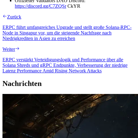
Offizieller Validators DAO Discord:
https://discord.gg/C7ZQSr
CkYR
Zurück
ERPC führt umfangreiches Upgrade und stellt große Solana-RPC-
Node in Singapur vor, um die steigende Nachfrage nach
Niedrigkrediten in Asien zu erreichen
Weiter
ERPC verstärkt Verteidigungslogik und Performance über alle
Solana Shreds und gRPC Endpunkte, Verbesserung der niedrige
Latenz Performance Amid Rising Network Attacks
Nachrichten