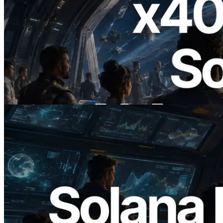
2026.07.04
ERPC startet x402-fähige Solana RPC —
Der Beginn einer Ära, in der KI-Agenten
APIs bei Bedarf bezahlen
Artikel lesen
2026.05.24