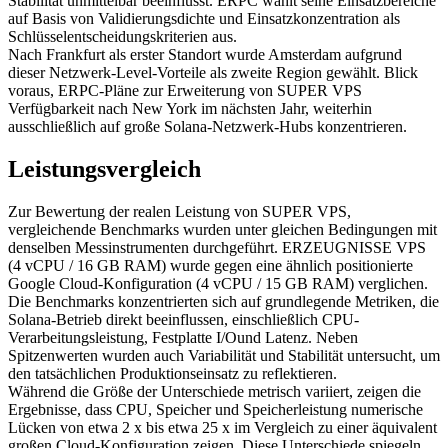
Stabilität unmittelbar beeinflusst. ERPC wählt seine Einsatzbereiche
auf Basis von Validierungsdichte und Einsatzkonzentration als
Schlüsselentscheidungskriterien aus.
Nach Frankfurt als erster Standort wurde Amsterdam aufgrund
dieser Netzwerk-Level-Vorteile als zweite Region gewählt. Blick
voraus, ERPC-Pläne zur Erweiterung von SUPER VPS
Verfügbarkeit nach New York im nächsten Jahr, weiterhin
ausschließlich auf große Solana-Netzwerk-Hubs konzentrieren.
Leistungsvergleich
Zur Bewertung der realen Leistung von SUPER VPS,
vergleichende Benchmarks wurden unter gleichen Bedingungen mit
denselben Messinstrumenten durchgeführt. ERZEUGNISSE VPS
(4 vCPU / 16 GB RAM) wurde gegen eine ähnlich positionierte
Google Cloud-Konfiguration (4 vCPU / 15 GB RAM) verglichen.
Die Benchmarks konzentrierten sich auf grundlegende Metriken, die
Solana-Betrieb direkt beeinflussen, einschließlich CPU-
Verarbeitungsleistung, Festplatte I/Ound Latenz. Neben
Spitzenwerten wurden auch Variabilität und Stabilität untersucht, um
den tatsächlichen Produktionseinsatz zu reflektieren.
Während die Größe der Unterschiede metrisch variiert, zeigen die
Ergebnisse, dass CPU, Speicher und Speicherleistung numerische
Lücken von etwa 2 x bis etwa 25 x im Vergleich zu einer äquivalent
großen Cloud-Konfiguration zeigen. Diese Unterschiede spiegeln