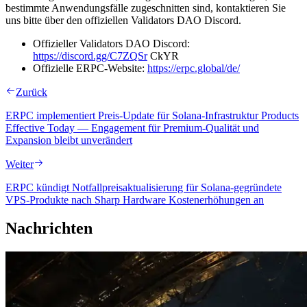
bestimmte Anwendungsfälle zugeschnitten sind, kontaktieren Sie
uns bitte über den offiziellen Validators DAO Discord.
Offizieller Validators DAO Discord:
https://discord.gg/C7ZQSr
CkYR
Offizielle ERPC-Website:
https://erpc.global/de/
Zurück
ERPC implementiert Preis-Update für Solana-Infrastruktur Products
Effective Today — Engagement für Premium-Qualität und
Expansion bleibt unverändert
Weiter
ERPC kündigt Notfallpreisaktualisierung für Solana-gegründete
VPS-Produkte nach Sharp Hardware Kostenerhöhungen an
Nachrichten