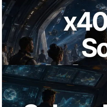
2026.07.04
ERPC startet x402-fähige Solana RPC —
Der Beginn einer Ära, in der KI-Agenten
APIs bei Bedarf bezahlen
Artikel lesen