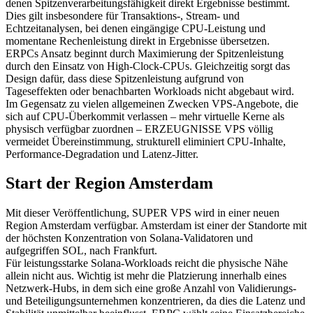
denen Spitzenverarbeitungsfähigkeit direkt Ergebnisse bestimmt.
Dies gilt insbesondere für Transaktions-, Stream- und
Echtzeitanalysen, bei denen eingängige CPU-Leistung und
momentane Rechenleistung direkt in Ergebnisse übersetzen.
ERPCs Ansatz beginnt durch Maximierung der Spitzenleistung
durch den Einsatz von High-Clock-CPUs. Gleichzeitig sorgt das
Design dafür, dass diese Spitzenleistung aufgrund von
Tageseffekten oder benachbarten Workloads nicht abgebaut wird.
Im Gegensatz zu vielen allgemeinen Zwecken VPS-Angebote, die
sich auf CPU-Überkommit verlassen – mehr virtuelle Kerne als
physisch verfügbar zuordnen – ERZEUGNISSE VPS völlig
vermeidet Übereinstimmung, strukturell eliminiert CPU-Inhalte,
Performance-Degradation und Latenz-Jitter.
Start der Region Amsterdam
Mit dieser Veröffentlichung, SUPER VPS wird in einer neuen
Region Amsterdam verfügbar. Amsterdam ist einer der Standorte mit
der höchsten Konzentration von Solana-Validatoren und
aufgegriffen SOL, nach Frankfurt.
Für leistungsstarke Solana-Workloads reicht die physische Nähe
allein nicht aus. Wichtig ist mehr die Platzierung innerhalb eines
Netzwerk-Hubs, in dem sich eine große Anzahl von Validierungs-
und Beteiligungsunternehmen konzentrieren, da dies die Latenz und