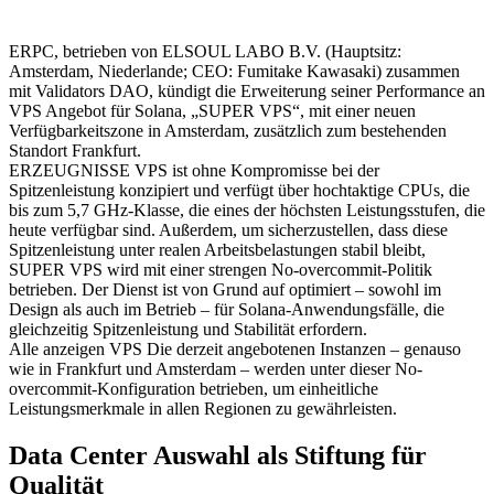
ERPC, betrieben von ELSOUL LABO B.V. (Hauptsitz:
Amsterdam, Niederlande; CEO: Fumitake Kawasaki) zusammen
mit Validators DAO, kündigt die Erweiterung seiner Performance an
VPS Angebot für Solana, „SUPER VPS“, mit einer neuen
Verfügbarkeitszone in Amsterdam, zusätzlich zum bestehenden
Standort Frankfurt.
ERZEUGNISSE VPS ist ohne Kompromisse bei der
Spitzenleistung konzipiert und verfügt über hochtaktige CPUs, die
bis zum 5,7 GHz-Klasse, die eines der höchsten Leistungsstufen, die
heute verfügbar sind. Außerdem, um sicherzustellen, dass diese
Spitzenleistung unter realen Arbeitsbelastungen stabil bleibt,
SUPER VPS wird mit einer strengen No-overcommit-Politik
betrieben. Der Dienst ist von Grund auf optimiert – sowohl im
Design als auch im Betrieb – für Solana-Anwendungsfälle, die
gleichzeitig Spitzenleistung und Stabilität erfordern.
Alle anzeigen VPS Die derzeit angebotenen Instanzen – genauso
wie in Frankfurt und Amsterdam – werden unter dieser No-
overcommit-Konfiguration betrieben, um einheitliche
Leistungsmerkmale in allen Regionen zu gewährleisten.
Data Center Auswahl als Stiftung für
Qualität