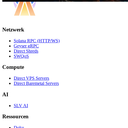
Netzwerk
Solana RPC (HTTP/WS)
Geyser gRPC
Direct Shreds
SWQoS
Compute
Direct VPS Servers
Direct Baremetal Servers
AI
SLV AI
Ressourcen
Doku