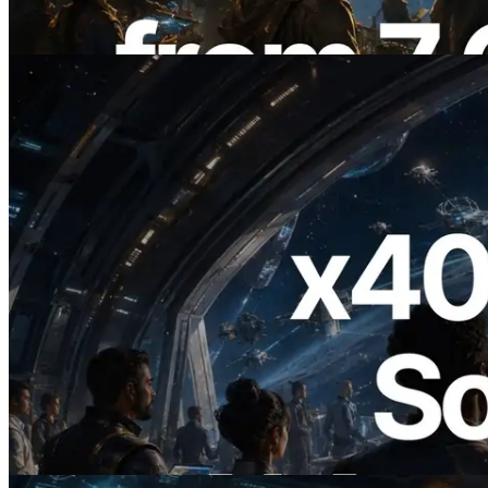
Artikel lesen
2026.07.04
ERPC startet x402-fähige Solana RPC —
Der Beginn einer Ära, in der KI-Agenten
APIs bei Bedarf bezahlen
Artikel lesen