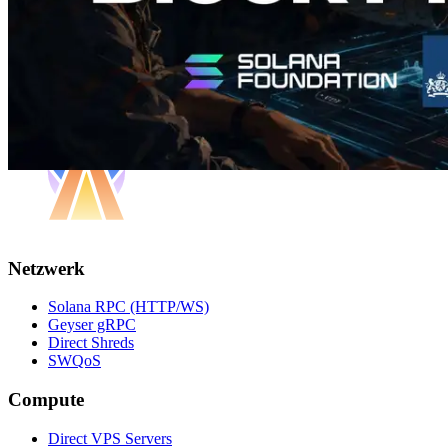
Netzwerk
Solana RPC (HTTP/WS)
Geyser gRPC
Direct Shreds
SWQoS
Compute
Direct VPS Servers