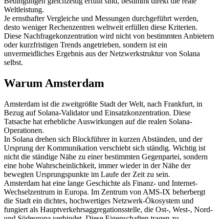
Bedingungen gleichzeitig erfüllt sind, bestimmt direkt die reale
Weltleistung.
Je ernsthafter Vergleiche und Messungen durchgeführt werden,
desto weniger Rechenzentren weltweit erfüllen diese Kriterien.
Diese Nachfragekonzentration wird nicht von bestimmten Anbietern
oder kurzfristigen Trends angetrieben, sondern ist ein
unvermeidliches Ergebnis aus der Netzwerkstruktur von Solana
selbst.
Warum Amsterdam
Amsterdam ist die zweitgrößte Stadt der Welt, nach Frankfurt, in
Bezug auf Solana-Validator und Einsatzkonzentration. Diese
Tatsache hat erhebliche Auswirkungen auf die realen Solana-
Operationen.
In Solana drehen sich Blockführer in kurzen Abständen, und der
Ursprung der Kommunikation verschiebt sich ständig. Wichtig ist
nicht die ständige Nähe zu einer bestimmten Gegenpartei, sondern
eine hohe Wahrscheinlichkeit, immer wieder in der Nähe der
bewegten Ursprungspunkte im Laufe der Zeit zu sein.
Amsterdam hat eine lange Geschichte als Finanz- und Internet-
Wechselzentrum in Europa. Im Zentrum von AMS-IX beherbergt
die Stadt ein dichtes, hochwertiges Netzwerk-Ökosystem und
fungiert als Hauptverkehrsaggregationsstelle, die Ost-, West-, Nord-
und Südeuropa verbindet. Diese Eigenschaften tragen zu