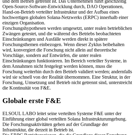
und dem Betrieb getrennt ist. Das Unternehmen führt gleichzeitig
Open-Source-Software-Entwicklung durch, DAO Operationen,
Hand-on-Betrieb verteilter Infrastruktur und der Aufbau eines
hochwertigen globalen Solana-Netzwerks (ERPC) innerhalb einer
einzigen Organisation.
Forschungshypothesen werden umgesetzt, unter realen betrieblichen
Zwängen getestet, und die während des Betriebs beobachteten
Einschränkungen und Ausfälle werden direkt in spätere
Forschungsthemen einbezogen. Wenn dieser Zyklus beibehalten
wird, konvergiert die Forschung nicht allein auf theoretische
Vorschläge, sondern auf Entwürfen, die unter realen
Einschränkungen funktionieren. Im Bereich verteilter Systeme, in
dem Annahmen nicht festgelegt werden können, muss die
Forschung weiterhin durch den Betrieb validiert werden; andernfalls
wird sie schnell von der Realität übernommen. Eine Struktur, in der
Forschung, Umsetzung und Betrieb nicht getrennt sind, unterstreicht
die Kontinuität von F&E.
Globale erste F&E
ELSOUL LABO leitet seine verteilten Systeme F&E unter der
Einführung einer global verteilten Solana Infrastrukturumgebung.
Die Forschungsaktivitäten gehen auf der Grundlage der
Infrastruktur, die derzeit in Betrieb ist.