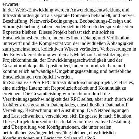
erwartet.
In der Web3-Entwicklung werden Anwendungsentwicklung und
Infrastrukturdesign oft als separate Domänen behandelt, und Server-
Beschaffung, Netzwerk-Bedingungen, Beobachtungs-Design und
Störungsbehebung haben tendenziell im Bereich der spezialisierten
Expertise bleiben. Dieses Projekt befasst sich mit solchen
Entscheidungsbereichen, indem es ihnen Dialog und Verifikation
unterwirft und die Komplexität von der individuellen Abhängigkeit
zum gemeinsamen, kollektiven Wissen verändert. Verbesserungen in
der Entwicklererfahrung werden als Mittel zur Unterstützung der
Projektkontinuität, der Entwicklungsgeschwindigkeit und der
Gesamtproduktqualität positioniert, indem reproduzierbare und
kontinuierlich aufwändige Umgebungsgestaltung und betriebliche
Entscheidungen ermöglicht werden.
Im Solana v3 / PoS RPC Infrastrukturforschungsprojekt, Ziel ist es,
eine niedrige Latenz mit Reproduzierbarkeit und Kontinuität zu
erreichen. Die Gesamtleistung wird nicht nur durch die
Verarbeitungsgeschwindigkeit des RPC selbst, aber auch durch die
Kohärenz des gesamten Datenpfades, einschließlich Datenabruf,
Verteilung, Beobachtung und Ausführung. Da Netzbedingungen
und Last schwanken, verschieben sich Engpässe je nach Situation.
Dieses Projekt konzentriert sich daher auf die iterative Gestaltung
und Überprüfung von Konfigurationen, die unter realen
betrieblichen Zwängen lebensfähig bleiben, einschließlich
Konfigurationen auf Basis von Solana v3 / PoS.