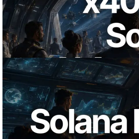
2026.07.04
ERPC startet x402-fähige Solana RPC —
Der Beginn einer Ära, in der KI-Agenten
APIs bei Bedarf bezahlen
Artikel lesen
2026.05.24