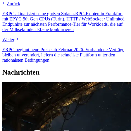
Zurück
ERPC aktualisiert seine großen Solana-RPC-Knoten in Frankfurt
mit EPYC 5th Gen CPUs (Turin). HTTP / WebSocket / Unlimited
Endpunkte zur nächsten Performance-Tier für Workloads, die auf
der Millisekunden-Ebene konkurrieren
Weiter
ERPC beginnt neue Preise ab Februar 2026. Vorhandene Verträge
bleiben unverändert, liefern die schnellste Plattform unter den
rationalsten Bedingungen
Nachrichten